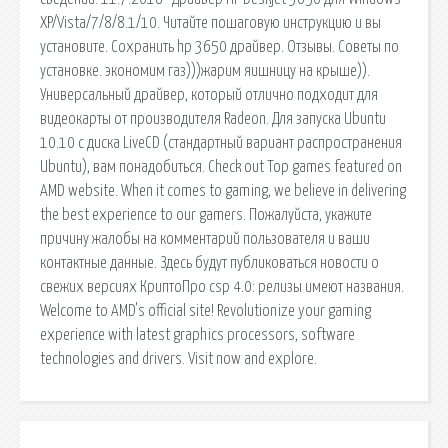
XP/Vista/7/8/8.1/10. Читайте пошаговую инструкцию и вы
установите. Сохранить hp 3650 драйвер. Отзывы. Советы по
установке. экономим газ)))жарим яишницу на крыше)).
Универсальный драйвер, который отлично подходит для
видеокарты от производителя Radeon. Для запуска Ubuntu
10.10 с диска LiveCD (стандартный вариант распространения
Ubuntu), вам понадобиться. Check out Top games featured on
AMD website. When it comes to gaming, we believe in delivering
the best experience to our gamers. Пожалуйста, укажите
причину жалобы на комментарий пользователя и ваши
контактные данные. Здесь будут публиковаться новости о
свежих версиях КриптоПро csp 4.0: релизы имеют названия.
Welcome to AMD's official site! Revolutionize your gaming
experience with latest graphics processors, software
technologies and drivers. Visit now and explore.