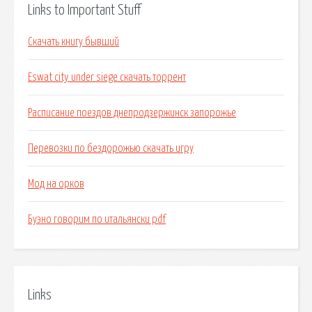
Links to Important Stuff
Скачать книгу бывший
Eswat city under siege скачать торрент
Расписание поездов днепродзержинск запорожье
Перевозки по бездорожью скачать игру
Мод на орков
Буэно говорим по итальянски pdf
Links