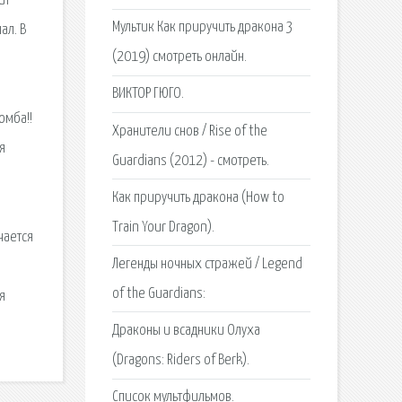
ит
Мультик Как приручить дракона 3
ал. В
(2019) смотреть онлайн.
н
ВИКТОР ГЮГО.
омба!!
Хранители снов / Rise of the
я
Guardians (2012) - смотреть.
Как приручить дракона (How to
Train Your Dragon).
чается
Легенды ночных стражей / Legend
of the Guardians:
я
Драконы и всадники Олуха
(Dragons: Riders of Berk).
Список мультфильмов.