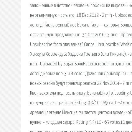
заложенные в детстве человека, похожи на вырезанные
неотъемлемую часть его. 18 Dec 2012 - 2 min - Uploa
легенд: Таинственный лес Баха и Таха — сыновья. Волше
есть чуть-чуть продолжение. 31 Oct 2016 - 3 min - Upload
Unsubscribe from глаз алмаз? Cancel Unsubscribe. Work
Хиккупа Хоррендуса Хэддока Третьего (или Иккинга), н
min - Uploaded by Sugar ВолкНаша история,того,что пр
легенд,кроме нее. 3 и 4 сезон Драконов Дримворкс и но
новых сезона будут транслироваться 22 Nov 2014 - 7 m
Квин захотела подписать книгу: БананаДжо Тв. Loading.
шедевральная графика. Rating: 9.3/10 - 696 votesСмо
древней легенде Мексика считается центром вселенной.
нужно – младшая сестра. Rating: 5.3/10 - 65 votes10 де