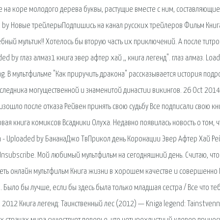
 на коре молодого дерева буквы, растущие вместе с ним, составляющие
ded by Новые трейлерыПодпишись на канал русских трейлеров Фильм Книг
бный мультик!! Хотелось бы вторую часть их приключений. А после титро
ed by глаз алмаз1 книга эвер афтер хай ,, книга легенд". глаз алмаз. Load
ing. В мультфильме "Как приручить дракона" рассказывается история подр
аследника могущественной и знаменитой династии викингов. 26 Oct 2014 
оизошло после отказа Рейвен принять свою судьбу Все подписали свою кн
вая книга комиксов Всадники Олуха. Недавно появилась новость о том, ч
in - Uploaded by БананаДжо ТвПрикол день Коронации Эвер Афтер Хай Р
 Unsubscribe. Мой любимый мультфильм на сегодняшний день. Считаю, что
треть онлайн мультфильм Книга жизни в хорошем качестве и совершенно
 Было бы лучше, если бы здесь была только младшая сестра / Все что те
к 2012 Книга легенд: Таинственный лес (2012) — Kniga legend: Tainstvenn