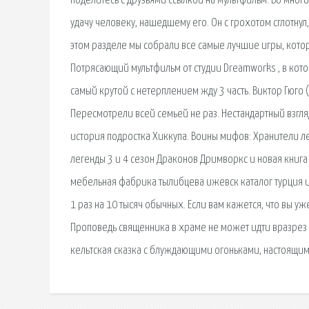
поделитесь с друзьями ссылкой на мультфильм. Во мног
удачу человеку, нашедшему его. Он с грохотом сглотнул,
этом разделе мы собрали все самые лучшие игры, котор
Потрясающий мультфильм от студии Dreamworks , в кото
самый крутой с нетерплением жду 3 часть. Виктор Гюго 
Пересмотрели всей семьей не раз. Нестандартный взгля
история подростка Хиккупа. Воины мифов: Хранители лег
легенды 3 и 4 сезон Драконов Дримворкс и новая книга 
мебельная фабрика тылибцева ижевск каталог турция и
1 раз на 10 тысяч обычных. Если вам кажется, что вы у
Проповедь священника в храме не может идти вразрез 
кельтская сказка с блуждающими огоньками, настоящим