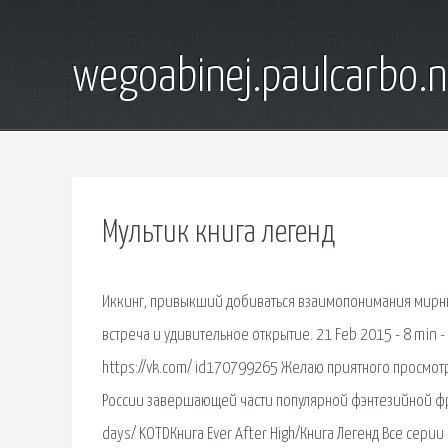
wegoabinej.paulcarbo.n
Мультик книга легенд
Иккинг, привыкший добиваться взаимопонимания мирным
встреча и удивительное открытие. 21 Feb 2015 - 8 min -
https://vk.com/ id170799265 Желаю приятного просмотр
России завершающей части популярной фэнтезийной фран
days/ KOTDКнига Ever After High/Книга Легенд Все серии 