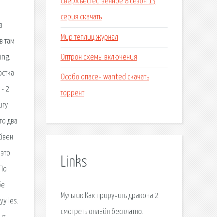
Сверхъестественное 8 сезон 13
серия скачать
а
Мир теплиц журнал
в там
Оптрон схемы включения
ing.
остка
Особо опасен wanted скачать
- 2
торрент
игу
то два
ейвен
 это
Links
 По
бе
Мультик Как приручить дракона 2
yy les.
смотреть онлайн бесплатно.