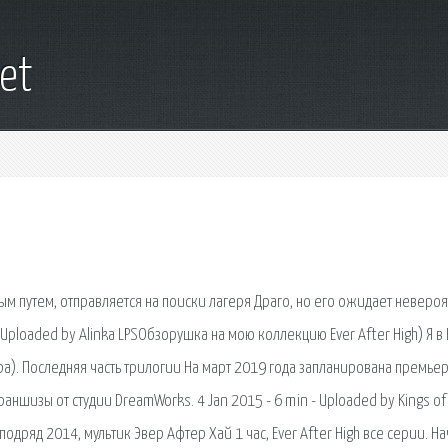
et
 путем, отправляется на поиски лагеря Драго, но его ожидает невероя
 Uploaded by Alinka LPSОбзорушка на мою коллекцию Ever After High) Я в 
а). Последняя часть трилогии На март 2019 года запланирована премьер
шизы от студии DreamWorks. 4 Jan 2015 - 6 min - Uploaded by Kings of
подряд 2014, мультик Эвер Афтер Хай 1 час, Ever After High все серии. На