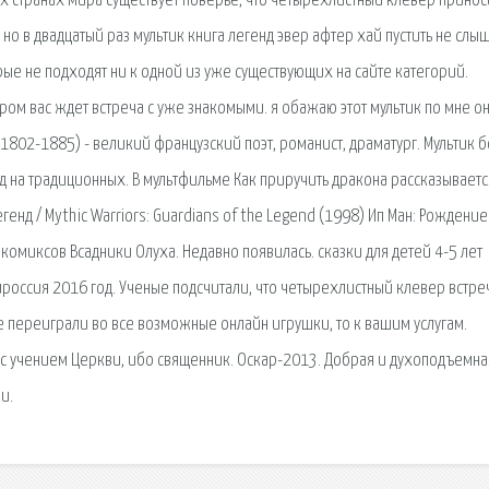
их странах мира существует поверье, что четырехлистный клевер принос
 но в двадцатый раз мультик книга легенд эвер афтер хай пустить не слыш
ые не подходят ни к одной из уже существующих на сайте категорий.
ром вас ждет встреча с уже знакомыми. я обажаю этот мультик по мне о
(1802-1885) - великий французский поэт, романист, драматург. Мультик б
д на традиционных. В мультфильме Как приручить дракона рассказываетс
енд / Mythic Warriors: Guardians of the Legend (1998) Ип Ман: Рождение
комиксов Всадники Олуха. Недавно появилась. сказки для детей 4-5 лет
россия 2016 год. Ученые подсчитали, что четырехлистный клевер встре
же переиграли во все возможные онлайн игрушки, то к вашим услугам.
с учением Церкви, ибо священник. Оскар-2013. Добрая и духоподъемна
и.