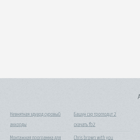
A
Невнятная эдуард суровый
Башун сэр троглодит 2
аккорды
скачать fb2
Монтажная программа для
Chris brown with you