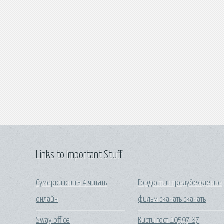
Links to Important Stuff
Сумерки книга 4 читать
Гордость и предубеждение
онлайн
фильм скачать скачать
Sway office
Кисти гост 10597 87