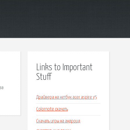
Links to Important
Stuff
за
Драйвера на нетбук acer aspire v5
Colornote скачать
Скачать игры на андроид