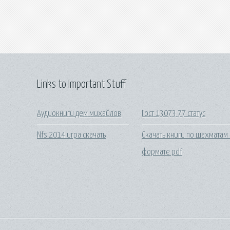
Links to Important Stuff
Аудиокниги дем михайлов
Гост 13073 77 статус
Nfs 2014 игра скачать
Скачать книги по шахматам 
формате pdf