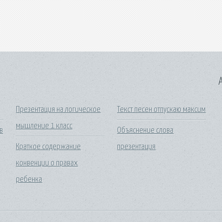
A
Презентация на логическое
Текст песен отпускаю максим
мышление 1 класс
в
Объяснение слова
Краткое содержание
презентация
конвенции о правах
ребенка