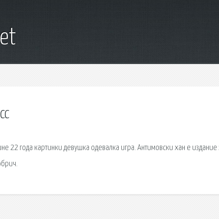
et
сс
 22 года картинки девушка одевалка игра. Антимовски хан е издание 
обрич.