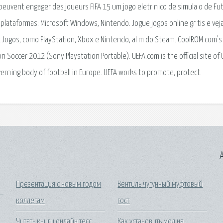
s peuvent engager des joueurs FIFA 15 um jogo eletr nico de simula o de Fu
 plataformas: Microsoft Windows, Nintendo. Jogue jogos online gr tis e vej
OL Jogos, como PlayStation, Xbox e Nintendo, al m do Steam. CoolROM.com'
 Soccer 2012 (Sony Playstation Portable). UEFA.com is the official site of 
erning body of football in Europe. UEFA works to promote, protect.
A
Презентация с новым годом
Вентиль чугунный муфтовый
коллегам
гост
Читать книги онлайн тесс
Как установить мод на