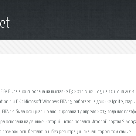
et
 FIFA.Была анонсирована на выставке E3 2014 в ночь с 9 на 10 июня 2014 
ion 4 и ПК с Microsoft Windows FIFA 15 работает на движке Ignite, старый
A. FIFA 14 была официально анонсирована 17 апреля 2013 года для плат
игра основана на движке, который использовался. Игровой портал Silven
 возможность бесплатно и без регистрации скачать торрентом самые