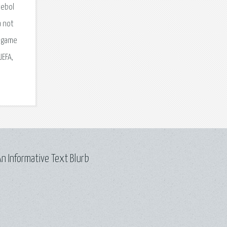
tebol
a not
s game
UEFA,
n Informative Text Blurb