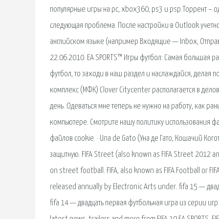
популярные игры на pc, xbox360, ps3 и psp.Торрент – 
следующая проблема. После настройки в Outlook учетн
английском языке (например Входящие — Inbox, Отправл
22.06.2010. EA SPORTS™ Игры футбол: Самая большая раз
футбол, то заходи в наш раздел и наслаждайся, делая 
комплекс (МФК) Clover Citycenter располагается в дело
день. Одеваться мне теперь не нужно на работу, как ра
компьютере. Смотрите нашу политику использования фай
файлов cookie. · Una de Gatо (Уна де Гато, Кошачий Ког
защитную. FIFA Street (also known as FIFA Street 2012 an
on street football. FIFA, also known as FIFA Football or FI
released annually by Electronic Arts under. fifa 15 — д
fifa 14 — двадцать первая футбольная игра из серии игр fi