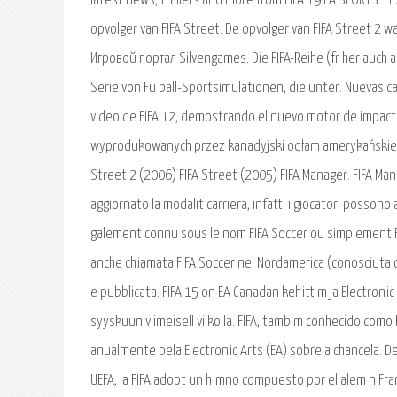
latest news, trailers and more from FIFA 19 EA SPORTS. FI
opvolger van FIFA Street. De opvolger van FIFA Street 2
Игровой портал Silvengames. Die FIFA-Reihe (fr her auch a
Serie von Fu ball-Sportsimulationen, die unter. Nuevas c
v deo de FIFA 12, demostrando el nuevo motor de impacto
wyprodukowanych przez kanadyjski odłam amerykańskiego 
Street 2 (2006) FIFA Street (2005) FIFA Manager. FIFA Mana
aggiornato la modalit carriera, infatti i giocatori possono 
galement connu sous le nom FIFA Soccer ou simplement FIFA)
anche chiamata FIFA Soccer nel Nordamerica (conosciuta co
e pubblicata. FIFA 15 on EA Canadan kehitt m ja Electroni
syyskuun viimeisell viikolla. FIFA, tamb m conhecido como 
anualmente pela Electronic Arts (EA) sobre a chancela. D
UEFA, la FIFA adopt un himno compuesto por el alem n Fra