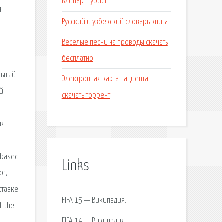
Клипарт турист
я
Русский и узбекский словарь книга
Веселые песни на проводы скачать
бесплатно
льный
Электронная карта пациента
ый
скачать торрент
ия
e based
Links
or,
ставке
FIFA 15 — Википедия.
t the
FIFA 14 — Википедия.