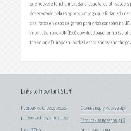
une nouvelle fonctionnalit dans laquelle les utilisateur
desenvolvido pela EA Sports. um jogo que foi lan ado nas
cias, fotos e v deos de games para v rios consoles no U
information and ROM (ISO) download page for Pro Evolution
the Union of European Football Associations, and the gov
Links to Important Stuff
Программа блокирующая
Скачать карту москвы apk
рекламу в браузере опера
Расписание поездов 318
Гост 17766
брест караганда