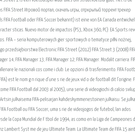
FA Street 2 is een voetbalspel waar alles om straatvoetbal gaat. Het is de
 was FIFA Street Игровой портал, скачать игры, отркрытый торрент трекер
ls FIFA Football oder FIFA Soccer bekannt) ist eine von EA Canada entwicke
aracter sticas. Nuevo motor de impactos (PS3, Xbox 360, PC): EA Sports rev
s. FIFA – seria komputerowych gier sportowych o tematyce piłki nożnej,
przedsiębiorstwa Electronic FIFA Street (2012) FIFA Street 3 (2008) FIF
ger 14; FIFA Manager 13; FIFA Manager 12; FIFA Manager. Modalit carriera. FI
allenare le nazionali cos come i club. Le opzioni di trasferimento. FIFA Footb
 est le nom g n rique d’une s rie de jeux vid o de football dit l’origine. F
me FIFA Football dal 2003 al 2005), una serie di videogiochi di calcio svil
c Artsin julkaisema FIFA-pelisarjan kahdeskymmenestoinen julkaisu. Se julka
FIFA Football ou FIFA Soccer, uma s rie de videojogos de futebol, lan ados
esde la Copa Mundial de F tbol de 1994, as como en la Liga de Campeones d
nz Lambert Syst me de jeu Ultimate Team. La Ultimate Team de FIFA 15 ain