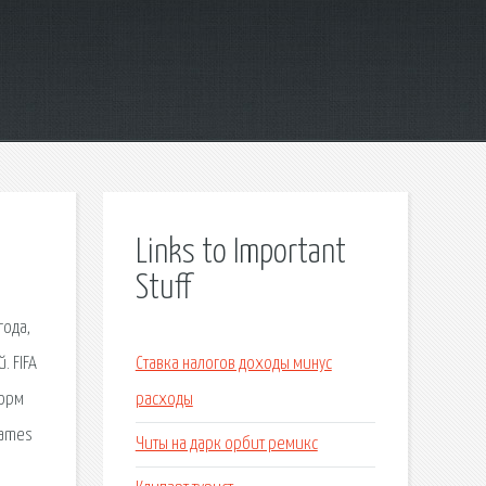
Links to Important
Stuff
года,
. FIFA
Ставка налогов доходы минус
форм
расходы
games
Читы на дарк орбит ремикс