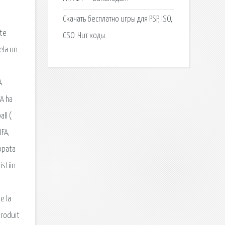
Скачать бесплатно игры для PSP, ISO,
lte
CSO. Чит коды.
ela un
A
FA ha
all (
IFA,
uppata
istiin
e la
troduit