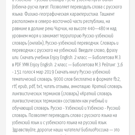
ўзбекча-русча луғат. Позволяет переводить слова с русского
языка. Физико-географическая характеристика. Ташкент
расположен в северо-восточной части республики, на
равнине в долине реки Чирчик, на высоте 440—480 м над
уровнем моря и занимает территорию Русско-узбекский
словарь (онлайн), Русско-узбекский переводчик. Словарь и
переводчик с русского на узбекский. Введите слово, фразу
или. Скачать учебник Enjoy English. 2 класс — Биболетова М.З.
в PDF. УМК Enjoy English. 2 класс — Биболетова М.З. Рейтинг: 3,6
- 151 голос4 мар 2019 Скачать книгу Русско-узбекский
тематический словарь. 9000 слов бесплатно в формате fb2,
rtf, epub, pdf, txt, читать отзывы, аннотацию. Краткий словарь
лингвистических терминов (словарь) «Краткий словарь
лингвистических терминов» составлен как учебный и
обучающий словарь. Русско - Узбекский и Узбекско - Русский
словарь. Позволяет переводить слова с русского языка на
узбекский язык и с узбекского языка на русский язык.
Здравствуйте, дорогие наши читатели! БиблиоРоссика — это