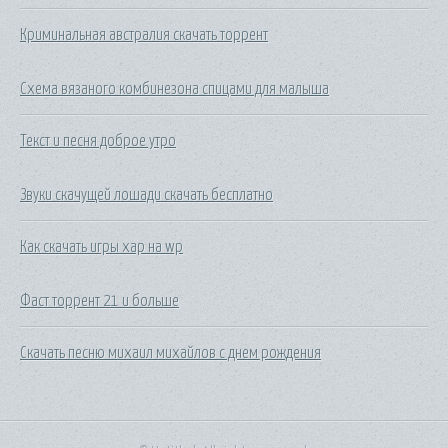
Криминальная австралия скачать торрент
Схема вязаного комбинезона спицами для малыша
Текст и песня доброе утро
Звуки скачущей лошади скачать бесплатно
Как скачать игры xap на wp
Фаст торрент 21 и больше
Скачать песню михаил михайлов с днем рождения