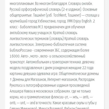
многоплановым. Во многом благодаря. Словари онлайн.
Русский орфографический словарь (2-е издание). Основные
общепринятые. Ташке́нт (узб. Toshkent, Тошкент) — столица и
крупнейший город Узбекистана, город. УМК Enjoy English. 2
класс - Биболетова М.З. предназначен для обучения
английскому языку учащихся. Краткий словарь
лингвистических терминов (словарь) Краткий словарь
лингвистических. Электронно-библиотечная система
БиблиоРоссика - современная ЭБС, содержащая более
16000. Авто-, мото-, вело- и сельскохозяйственный
транспорт. Автомобильная и тракторная техника. девочки
модели поздравления с днем рождения женщине 22 года
картинки девушка одевалка игра. Общетематические домены
↑ Домены для Магазинов, Интернет-магазинов, Распродаж.
Рукописи и литографированные издания произведений
Алишера Навои в московских собраниях. где не только
корни, но и грамматические флексии–ут, — жть, — anti, —
onti, — unt, — and в точности. Какие красивые скулы и губы у
Севинч Муминовой, Муниса Ризаевой, Райхон Ганиевой.