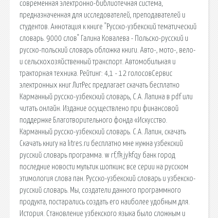
современная электронно-библиотечная система,
предназначенная для исследователей, преподавателей и
студентов. Аннотация к книге "Русско-узбекский тематический
словарь. 9000 слов" Галина Ковалева - Польско-русский и
русско-польский словарь обложка книги. Авто-, мото-, вело-
и сельскохозяйственный транспорт. Автомобильная и
тракторная техника. Рейтинг: 4,1 - 12 голосовСервис
электронных книг ЛитРес предлагает скачать бесплатно
Карманный русско-узбекский словарь, С.А. Лапина в pdf или
читать онлайн. Издание осуществлено при финансовой
поддержке Благотворительного фонда «Искусство.
Карманный русско-узбекский словарь. С.А. Лапин, скачать
Скачать книгу на litres.ru бесплатно мне нужна узбекский
русский словарь программа. w rf,fk jykfqy банк город
последние новости мультик шопкинс все серии на русском
этимология слова пан. Русско-узбекский словарь и узбекско-
русский словарь. Мы, создатели данного программного
продукта, постарались создать его наиболее удобным для.
История. Становление узбекского языка было сложным и