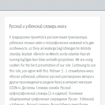
Русский и узбекский словарь книга
У традиционно принятой в русском языке транскрипции
узбекских личных имён и географических названий есть две
особенности. uz Diniy an'analarga bag'ishlangan bir kitobda
shunday deyiladi: «Birinchi va ikkinchi asrda odamlar Hazrati
Isoning tug'ilgan kuni bilan unchalik qiziqishmas. We are using
cookies for the best presentation of our site. Continuing to use
this site, you agree with this. Рейтинг: 5 - 1 отзывКупить книгу
«Русско-узбекский, узбекско-русский разговорник» автора и
другие произведения в разделе Книги в интернет-магазине
OZON.ru. Доступны. Словари онлайн. Русский
орфографический словарь (2-е издание). Основные
общепринятые графические сокращения. Русско - Узбекский
и Узбекско - Русский словарь. Русча-ўзбекча луғат билан