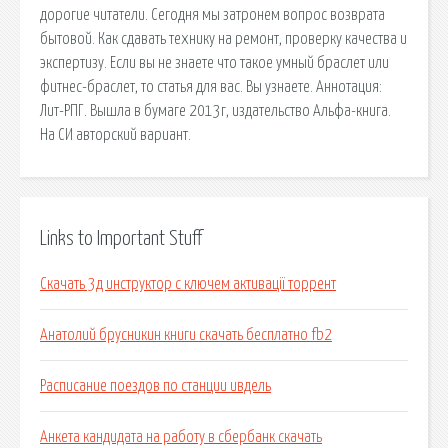
дорогие читатели. Сегодня мы затронем вопрос возврата
бытовой. Как сдавать технику на ремонт, проверку качества и
экспертизу. Если вы не знаете что такое умный браслет или
фитнес-браслет, то статья для вас. Вы узнаете. Аннотация:
Лит-РПГ. Вышла в бумаге 2013г, издательство Альфа-книга.
На СИ авторский вариант.
Links to Important Stuff
Скачать 3д инструктор с ключем активації торрент
Анатолий брусникин книги скачать бесплатно fb2
Расписание поездов по станции ивдель
Анкета кандидата на работу в сбербанк скачать