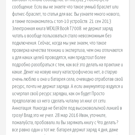
сообщение. Если вы не знаете что такое умный браслет или
фитнес-браслет, то статья для вас. Вы узнаете много нового,
а также познакомитесь с топ-10 устройств. 21 сен 2013
Электронная книга WEXLER Book T7008. не держит заряд
читать и вообще пользоваться стало невозможным без
подключения. Сейчас, когда мы уже знаем, что такое
проверка качества техники и экспертиза, чем они отличаются
и для каких целей проводятся, нам предстоит более
подробно разобраться с тем, как всё это делать на практике и
какие. Денег на новую книгу катастрофически нет, а старую
очень люблю и она и батарея села, очевидно отработав свой
ресурс, почти не держит заряда. А если аккумулятор вздулся и
исчерпал свой ресурс зарядки, как он будет Просто
предполагаю из него сделать читалку эл.книг от сети.
Аннотация: Никогда не бегайте под высоковольтной линией в
грозу! Влад это не учел. 28 мар 2016 Иван, уточните,
пожалуйста, пробовали ли Вы заряжать книгу с Что делать ?
все равно один и тот же: батарея держит заряд 4 дня, даже