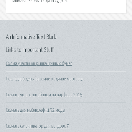
Книжный Червь. Творцы судьбы.
An Informative Text Blurb
Links to Important Stuff
Схема участники рынка ценных бумаг
Последний день на земле ходячие мертвецы
Скачать читы с антибаном на варфейс 2015
Скачать для майнкрафт 152 моды
Скачать cw активатор для виндовс 7