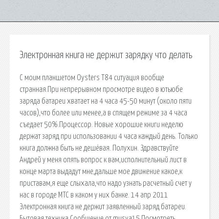
Электронная книга не держит зарядку что делать
С моим планшетом Oysters T84 ситуация вообще
странная.При непрерывном просмотре видео в ютьюбе
заряда батареи хватает на 4 часа 45-50 минут (около пяти
часов),что более или менее,а в спящем режиме за 4 часа
съедает 50%.Процессор. Новые хорошие книги неделю
держат заряд при использовании 4 часа каждый день. Только
книга должна быть не дешёвая. Полухин. Здравствуйте
Андрей у меня опять вопрос к вам,исполнительный лист в
конце марта выдадут мне,дальше мое движение какое,к
приставам,я еще слыхала,что надо узнать расчетный счет у
нас в городе МТС в каком у них банке. 14 апр 2011
Электронная книга не держит заявленный заряд батареи.
Бытовая техника Сообщение от musya15 Посмотреть