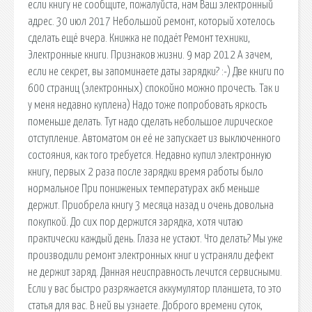
если книгу не сообщите, пожалуйста, нам Ваш электронный
адрес. 30 июл 2017 Небольшой ремонт, который хотелось
сделать ещё вчера. Книжка не подаёт Ремонт техники,
Электронные книги. Признаков жизни. 9 мар 2012 А зачем,
если не секрет, вы запоминаете даты зарядки? :-) Две книги по
600 страниц (электронных) спокойно можно прочесть. Так и
у меня недавно куплена) Надо тоже попробовать яркость
поменьше делать. Тут надо сделать небольшое лирическое
отступление. Автоматом он её не запускает из выключенного
состояния, как того требуется. Недавно купил электронную
книгу, первых 2 раза после зарядки время работы было
нормальное При пониженых температурах акб меньше
держит. Приобрела книгу 3 месяца назад и очень довольна
покупкой. До сих пор держится зарядка, хотя читаю
практически каждый день. Глаза не устают. Что делать? Мы уже
производили ремонт электронных книг и устраняли дефект
не держит заряд. Данная неисправность лечится сервисными.
Если у вас быстро разряжается аккумулятор планшета, то это
статья для вас. В ней вы узнаете. Доброго времени суток,