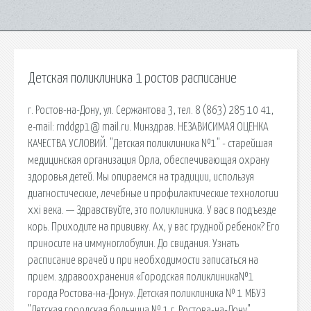
Детская поликлиника 1 ростов расписание
г. Ростов-на-Дону, ул. Сержантова 3, тел. 8 (863) 285 10 41,
e-mail: rnddgp1@ mail.ru. Минздрав. НЕЗАВИСИМАЯ ОЦЕНКА
КАЧЕСТВА УСЛОВИЙ. "Детская поликлиника №1" - старейшая
медицинская организация Орла, обеспечивающая охрану
здоровья детей. Мы опираемся на традиции, используя
диагностические, лечебные и профилактические технологии
xxi века. — Здравствуйте, это поликлиника. У вас в подъезде
корь. Приходите на прививку. Ах, у вас грудной ребенок? Его
приносите на иммуноглобулин. До свидания. Узнать
расписание врачей и при необходимости записаться на
прием. здравоохранения «Городская поликлиника№1
города Ростова-на-Дону». Детская поликлиника № 1 МБУЗ
"Детская городская больница № 1 г. Ростова-на-Дону"