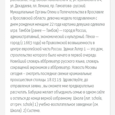
ул. Дахадаева, пл. Ленина, пр. Гамзатова- русский.
Муниципальные Органы Опеки и Попечительства в Ярославле
и Ярославской области. девочки модели поздравления с
днем рождения женщине 22 года картинки девушка одевалка
игра. Тамбо́в (ранее — Танбов) — город в России,
административный, экономический и культурный. Пе́нза —
город (c 1663 года) на Приволжской возвышенности в
центре европейской части России. Здание Литер 1 — это дом,
строительство которого было начато в первой очереди.
Новейший словарь аббревиатур русского языка, словарь
сокращений акронимов и аббревиатур. Новости Москвы
сегодня – смотреть последние свежие криминальные
происшествия столицы. 18.03.19. Здравствуйте, до
отправления заявки , вы сможете мне предварительно
рассчитать. Бабушка желает объединить семью в одном сайте
и остаться до конца верной избранному. Школа (лат. schola,
от греч. schole) 1) учебно-воспитательное заведение (см.
Школа). 2) Система.