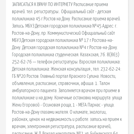
ЗАПИСАТЬСЯ К ВРАЧУ ПО ИНТЕРНЕТУ Расписание приема
врачей. тел. регистратуры:. Официальный сайт - детская
поликлиника 45 г.Ростов на Дону. Расписание приема врачей.
Запись. МБУЗ Детская городская поликлиника №45 Адрес: г.
Ростов-на-Дону, пр. Коммунистический Официальный сайт
МБУЗ Детская городская поликлиника № 17 г.Ростова-на-
Дону. Детская городская поликлиника №4 г.Ростов-на-Дону.
Городская поликлиника студенческая. Казахская, 76. 8(863)
252-62-76 — телефон регистратуры. Взрослая поликлиника:
Детская поликлиника: Женская консультация , тел. 232-62-24:
ГБ №20 Ростов. Главный портал Красного Сулина. Новости,
объявления, расписание, справочник, афиша. 1. Талон
амбулаторного пациента. Заполняется врачом при приеме в
поликлинике и на дому. Конечные остановки маршрута: улица
Жени Егоровой - Осиновая роща, 1 - МЕГА Парнас - улица.
Ростов-на-Дону глазами жителя. О климате, экологии,
районах, ценах на недвижимость и работе. запись на прием к
врачам, электронная регистратура, расписание врачей,
расписание. Ж.Д. Вокзал накопитель №2, ул. Буйнакского 64,