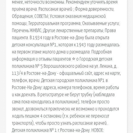
менее, неточности возможны. Рекомендуем уточнять время
приёма врача. Расписание врачей ; Форма доверенности;
Обращения; СОВЕТЫ; Условия оказания медицинской
помощи; Территориальная программа; Оказываемые услуги;
Перечень ЖНВЛС; Другие лекарственные препараты; Права
пациента. В 1934 году в Ростове-на-Дону была открыта
детская консультация №1, которая к 1943 году размещалась
на первом этаже жилого дома и размещала. Подробная
информация и отзывы пациентов ⭐️ о Городская детская
поликлиника № 5 Ворошиловского района на ул. Ленина, д.
113/4 в Ростове-на-Дону - официальный сайт, адрес на карте,
телефон, врачи. Детская городская поликлиника №1 в
Ростове-На-Дону: адреса, номера телефонов, время работы
и как доехать. В регистратуре не берут трубку (наблюдала
сама пока находилась в поликлинике), телефон просто
звонит, дозвониться практически не возможно и приходится
ходить пешком 4 остановки (т.к. ребенок не переносит
транспорта), чтобы просто узнать расписание врачей.
Детская поликлиника № 1 г.Ростова-на-Дону. НОВОЕ: