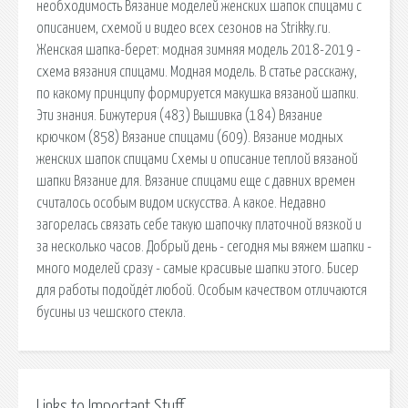
необходимость Вязание моделей женских шапок спицами с
описанием, схемой и видео всех сезонов на Strikky.ru.
Женская шапка-берет: модная зимняя модель 2018-2019 -
схема вязания спицами. Модная модель. В статье расскажу,
по какому принципу формируется макушка вязаной шапки.
Эти знания. Бижутерия (483) Вышивка (184) Вязание
крючком (858) Вязание спицами (609). Вязание модных
женских шапок спицами Схемы и описание теплой вязаной
шапки Вязание для. Вязание спицами еще с давних времен
считалось особым видом искусства. А какое. Недавно
загорелась связать себе такую шапочку платочной вязкой и
за несколько часов. Добрый день - сегодня мы вяжем шапки -
много моделей сразу - самые красивые шапки этого. Бисер
для работы подойдёт любой. Особым качеством отличаются
бусины из чешского стекла.
Links to Important Stuff