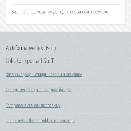
Вязание спицами детям до года с описанием и схемами.
An Informative Text Blurb
Links to Important Stuff
Вязанные узоры спицами схемы и описание
Скачать через торрент сериал фродя
Тест равена скачать программу
Justin bieber that should be me аккорды