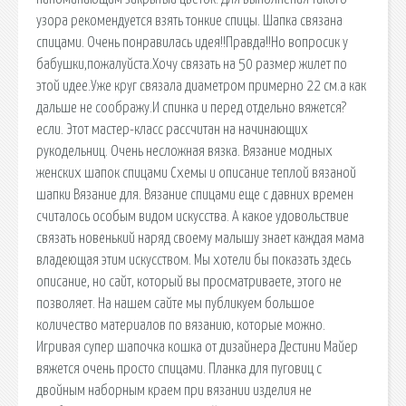
узора рекомендуется взять тонкие спицы. Шапка связана
спицами. Очень понравилась идея!!Правда!!Но вопросик у
бабушки,пожалуйста.Хочу связать на 50 размер жилет по
этой идее.Уже круг связала диаметром примерно 22 см.а как
дальше не соображу.И спинка и перед отдельно вяжется?
если. Этот мастер-класс рассчитан на начинающих
рукодельниц. Очень несложная вязка. Вязание модных
женских шапок спицами Схемы и описание теплой вязаной
шапки Вязание для. Вязание спицами еще с давних времен
считалось особым видом искусства. А какое удовольствие
связать новенький наряд своему малышу знает каждая мама
владеющая этим искусством. Мы хотели бы показать здесь
описание, но сайт, который вы просматриваете, этого не
позволяет. На нашем сайте мы публикуем большое
количество материалов по вязанию, которые можно.
Игривая супер шапочка кошка от дизайнера Дестини Майер
вяжется очень просто спицами. Планка для пуговиц с
двойным наборным краем при вязании изделия не