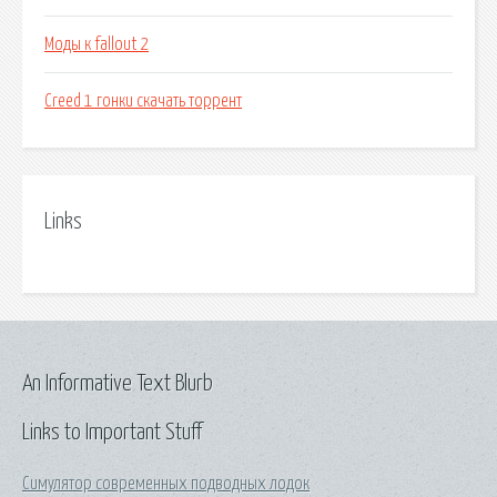
Моды к fallout 2
Creed 1 гонки скачать торрент
Links
An Informative Text Blurb
Links to Important Stuff
Симулятор современных подводных лодок