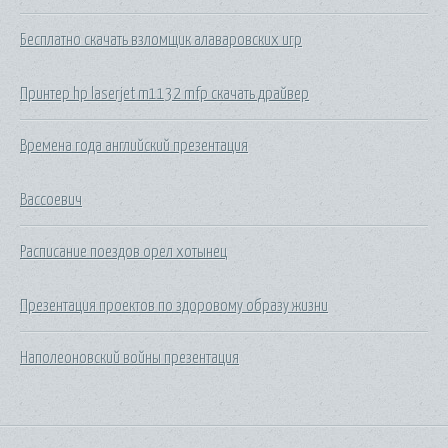
Бесплатно скачать взломщик алаваровских игр
Принтер hp laserjet m1132 mfp скачать драйвер
Времена года английский презентация
Вассоевич
Расписание поездов орел хотынец
Презентация проектов по здоровому образу жизни
Наполеоновский войны презентация