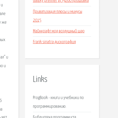
Galaxy premier gt i9260 прошивка
 и
Приватизация плюсы и минусы
нале
2015
е же
Майнкрафт мод воздушный шар
ных
Frank sinatra дискография
ал” и
но и
Links
ProgBook - книги и учебники по
6
программированию.
ма
Библиотека программиста