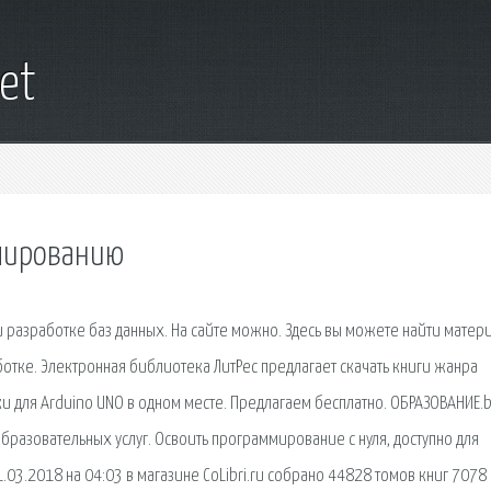
et
мированию
 разработке баз данных. На сайте можно. Здесь вы можете найти матер
отке. Электронная библиотека ЛитРес предлагает скачать книги жанра
и для Arduino UNO в одном месте. Предлагаем бесплатно. ОБРАЗОВАНИЕ.b
бразовательных услуг. Освоить программирование с нуля, доступно для
3.2018 на 04:03 в магазине CoLibri.ru собрано 44828 томов книг 7078