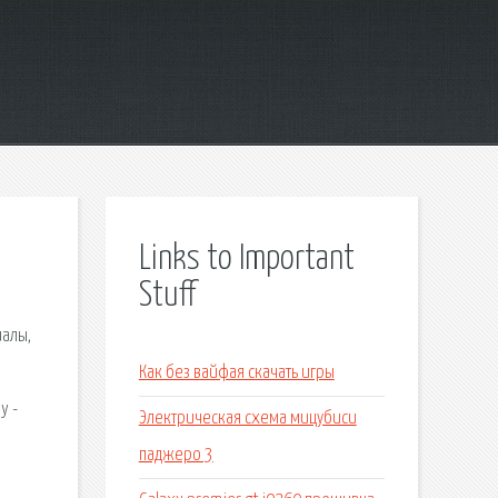
Links to Important
Stuff
иалы,
Как без вайфая скачать игры
y -
Электрическая схема мицубиси
паджеро 3