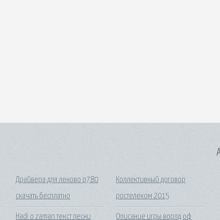
A
Драйвера для леново р780
Коллективный договор
скачать бесплатно
ростелеком 2015
Hadi o zaman текст песни
Описание игры ворлд оф