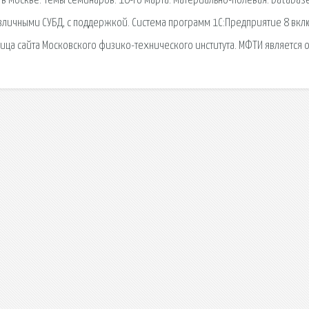
 в Москве. Темы семинаров: 16-го марта: Материально-полевая. Database
зличными СУБД, с поддержкой. Система программ 1С:Предприятие 8 вкл
ица сайта Московского физико-технического института. МФТИ является 