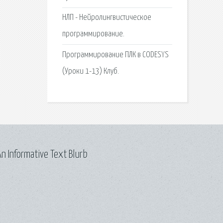
НЛП - Нейролингвистическое
программирование.
Программирование ПЛК в CODESYS
(Уроки 1-13) Клуб.
n Informative Text Blurb