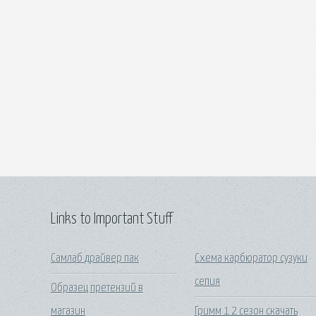
Links to Important Stuff
Самлаб драйвер пак
Схема карбюратор сузуки
сепия
Образец претензий в
магазин
Гримм 1 2 сезон скачать