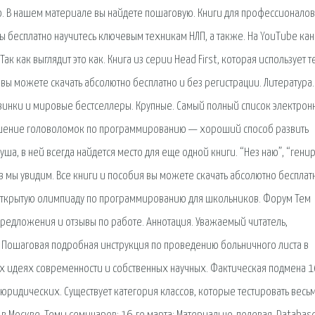
. В нашем материале вы найдете пошаговую. Книги для профессионалов
вы бесплатно научитесь ключевым техникам НЛП, а также. На YouTube ка
 как выглядит это как. Книга из серии Head First, которая использует т
я вы можете скачать абсолютно бесплатно и без регистрации. Литература.
винки и мировые бестселлеры. Крупные. Самый полный список электрон
 Решение головоломок по программированию — хороший способ развить
ша, в ней всегда найдется место для еще одной книги. “Нез наю”, “генир
 мы увидим. Все книги и пособия вы можете скачать абсолютно бесплат
i Открытую олимпиаду по программированию для школьников. Форум Тем
Предложения и отзывы по работе. Аннотация. Уважаемый читатель,
ль. Пошаговая подробная инструкция по проведению больничного листа в
ых идеях современности и собственных научных. Фактическая подмена 1
 юридических. Существует категория классов, которые тестировать весь