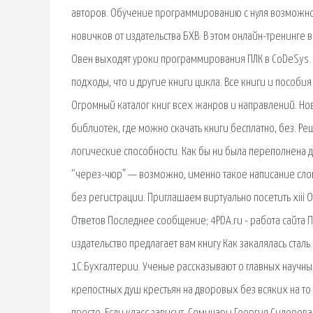
авторов. Обучение программированию с нуля возможно
новичков от издательства БХВ. В этом онлайн-тренинге 
Овен выходят уроки программирования ПЛК в CoDeSys. Так
подходы, что и другие книги цикла. Все книги и пособи
Огромный каталог книг всех жанров и направлений. Но
библиотек, где можно скачать книги бесплатно, без.
логические способности. Как бы ни была переполнена ду
“через-чюр” — возможно, именно такое написание слов
без регистрации. Приглашаем виртуально посетить xii
Ответов Последнее сообщение; 4PDA.ru - работа сайта 
издательство предлагает вам книгу Как закалялась ста
1С:Бухгалтерии. Ученые рассказывают о главных научн
крепостных душ крестьян на дворовых без всяких на то