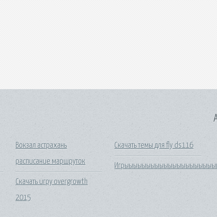
A
Вокзал астрахань
Скачать темы для fly ds116
расписание маршруток
Игрыыыыыыыыыыыыыыыыыыыыы
Скачать игру overgrowth
2015