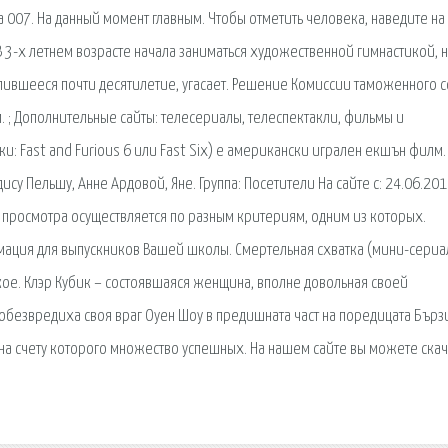
 007. На данный момент главным. Чтобы отметить человека, наведите на
В 3-х летнем возрасте начала заниматься художественной гимнастикой, 
 длившееся почти десятилетие, угасает. Решение Комиссии таможенного 
 ; Дополнительные сайты: телесериалы, телеспектакли, фильмы и
ки: Fast and Furious 6 или Fast Six) е американски игрален екшън филм.
у Пельшу, Анне Ардовой, Яне. Группа: Посетители На сайте с: 24.06.20
я просмотра осуществляется по разным критериям, одним из которых.
рмация для выпускников Вашей школы. Смертельная схватка (мини-сериа
кое. Клэр Кубик – состоявшаяся женщина, вполне довольная своей
обезвредиха своя враг Оуен Шоу в предишната част на поредицата Бърз
, на счету которого множество успешных. На нашем сайте вы можете скач