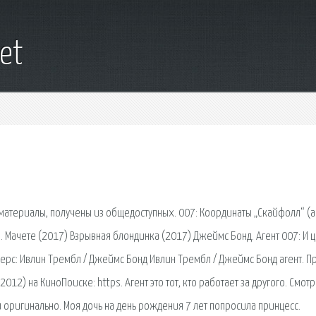
et
 материалы, получены из общедоступных. 007: Координаты „Скайфолл“ (а
. Мачете (2017) Взрывная блондинка (2017) Джеймс Бонд. Агент 007: И 
ерс: Ивлин Трембл / Джеймс Бонд Ивлин Трембл / Джеймс Бонд агент. Пр
12) на КиноПоиске: https. Агент это тот, кто работает за другого. Смот
и оригинально. Моя дочь на день рождения 7 лет попросила принцесс.