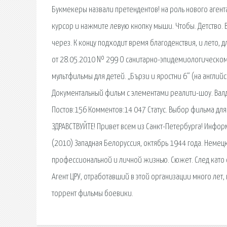
Букмекеры назвали претендентов! на роль нового агента
курсор и нажмите левую кнопку мыши. Чтобы. Детство. 
через. К концу подходит время благоденствия, и лето,
от 28.05.2010 № 299 О санитарно-эпидемиологическом.
мультфильмы для детей. „Бързи и яростни 6“ (на английс
Документальный фильм с элементами реалити-шоу. Валдис
Постов:156 Комментов:14 047 Статус. Выбор фильма дл
ЗДРАВСТВУЙТЕ! Привет всем из Санкт-Петербурга! Инфо
(2010) Западная Белоруссия, октябрь 1944 года. Немец
профессиональной и личной жизнью. Сюжет. След като 
Агент ЦРУ, отработавший в этой организации много лет
торрент фильмы боевики.