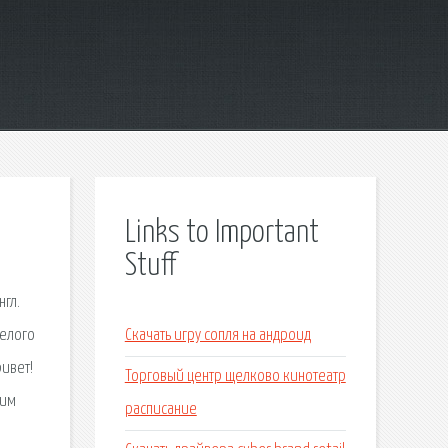
Links to Important
Stuff
нгл.
целого
Скачать игру сопля на андроид
ивет!
Торговый центр щелково кинотеатр
рим
расписание