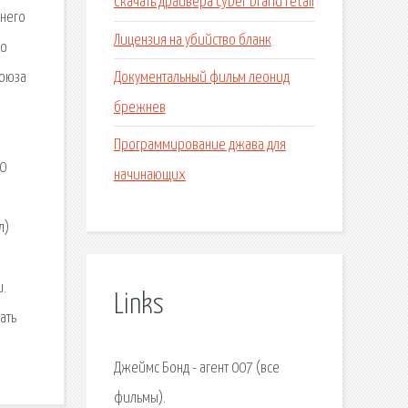
Скачать драйвера cyber brand retail
 него
Лицензия на убийство бланк
но
Документальный фильм леонид
союза
брежнев
Программирование джава для
10
начинающих
л)
и.
Links
ать
Джеймс Бонд - агент 007 (все
фильмы).