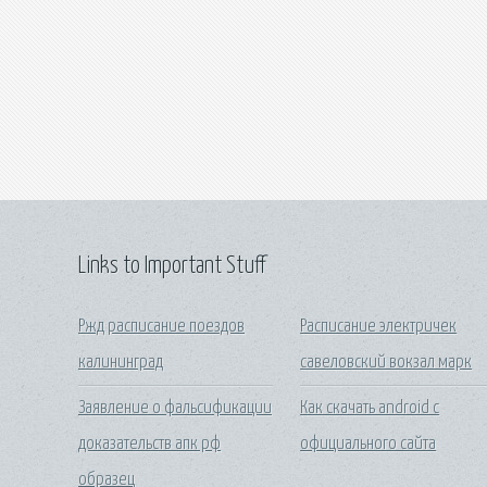
Links to Important Stuff
Ржд расписание поездов
Расписание электричек
калининград
савеловский вокзал марк
Заявление о фальсификации
Как скачать android с
доказательств апк рф
официального сайта
образец