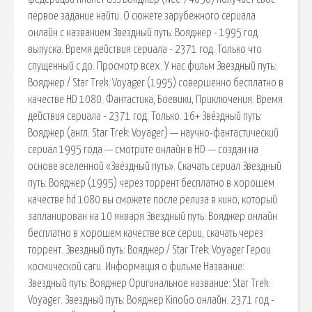
первое задание найти. О сюжете зарубежного сериала
онлайн с названием Звездный путь: Вояджер - 1995 год
выпуска. Время действия сериала - 2371 год. Только что
спущенный с до. Просмотр всех. У нас фильм Звездный путь:
Вояджер / Star Trek: Voyager (1995) совершенно бесплатно в
качестве HD 1080. Фантастика, Боевики, Приключения. Время
действия сериала - 2371 год. Только. 16+ Звёздный путь:
Вояджер (англ. Star Trek: Voyager) — научно-фантастический
сериал 1995 года — cмотрите онлайн в HD — создан на
основе вселенной «Звёздный путь». Скачать сериал Звездный
путь: Вояджер (1995) через торрент бесплатно в хорошем
качестве hd 1080 вы сможете после релиза в кино, который
запланирован на 10 января Звездный путь: Вояджер онлайн
бесплатно в хорошем качестве все серии, скачать через
торрент. Звездный путь: Вояджер / Star Trek: Voyager Герои
космической саги. Информация о фильме Название:
Звездный путь: Вояджер Оригинальное название: Star Trek:
Voyager. Звездный путь: Вояджер KinoGo онлайн. 2371 год -