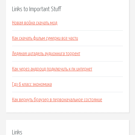
Links to Important Stuff
Новая война скачать мод
Как скачать фильм сумерки все части
Ледяная цитадель аудиокнига торрент
Как через андроид подключить к пк интернет
Гдз 6 класс экономика
Как вернуть браузер в первоначальное состояние
Links