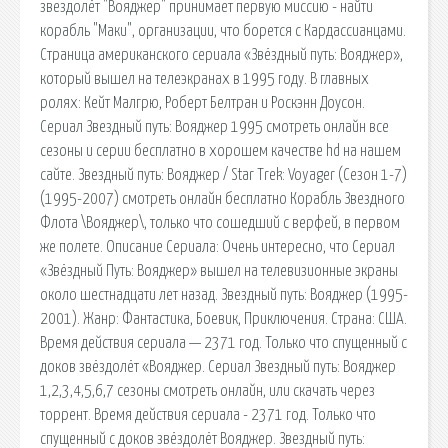
звездолёт "Вояджер" принимает первую миссию - найти
корабль "Маки", организации, что борется с Кардассианцами.
Страница американского сериала «Звёздный путь: Вояджер»,
который вышел на телеэкранах в 1995 году. В главных
ролях: Кейт Малгрю, Роберт Белтран и Роскэнн Доусон.
Сериал Звездный путь: Вояджер 1995 смотреть онлайн все
сезоны и серии бесплатно в хорошем качестве hd на нашем
сайте. Звездный путь: Вояджер / Star Trek: Voyager (Сезон 1-7)
(1995-2007) смотреть онлайн бесплатно Корабль Звездного
Флота \Вояджер\, только что сошедший с верфей, в первом
же полете. Описание Сериала: Очень интересно, что Сериал
«Звёздный Путь: Вояджер» вышел на телевизионные экраны
около шестнадцати лет назад. Звездный путь: Вояджер (1995-
2001). Жанр: Фантастика, Боевик, Приключения. Страна: США.
Время действия сериала — 2371 год. Только что спущенный с
доков звёздолёт «Вояджер. Сериал Звездный путь: Вояджер
1,2,3,4,5,6,7 сезоны смотреть онлайн, или скачать через
торрент. Время действия сериала - 2371 год. Только что
спущенный с доков звёздолёт Вояджер. Звездный путь: