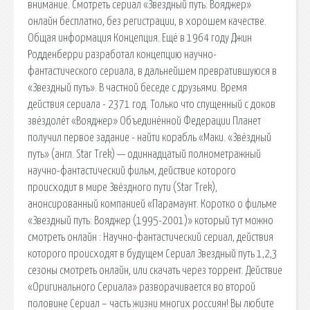
внимание. Смотреть сериал «Звездный путь: Вояджер»
онлайн бесплатно, без регистрации, в хорошем качестве.
Общая информация Концепция. Ещё в 1964 году Джин
Родденберри разработал концепцию научно-
фантастического сериала, в дальнейшем превратившуюся в
«Звездный путь». В частной беседе с друзьями. Время
действия сериала - 2371 год. Только что спущенный с доков
звёздолёт «Вояджер» Объединённой Федерации Планет
получил первое задание - найти корабль «Маки. «Звёздный
путь» (англ. Star Trek) — одиннадцатый полнометражный
научно-фантастический фильм, действие которого
происходит в мире Звёздного пути (Star Trek),
анонсированный компанией «Парамаунт. Коротко о фильме
«Звездный путь: Вояджер (1995-2001)» который тут можно
смотреть онлайн : Научно-фантастический сериал, действия
которого происходят в будущем Сериал Звездный путь 1,2,3
сезоны смотреть онлайн, или скачать через торрент. Действие
«Оригинального Сериала» разворачивается во второй
половине Сериал – часть жизни многих россиян! Вы любите