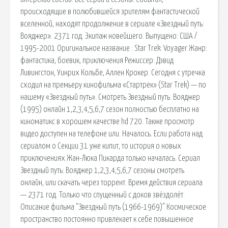
происходящие в полюбившейся зрителям фантастической
вселенной, находят продолжение в сериале «Звездный путь:
Вояджер». 2371 год. Экипаж новейшего. Выпущено: США /
1995-2001 Оригинальное название : Star Trek: Voyager Жанр:
фантастика, боевик, приключения Режиссер: Дэвид
Ливингстон, Уинрих Кольбе, Аллен Крокер. Сегодня с утречка
сходил на премьеру кинофильма «Стартрек» (Star Trek) — по
нашему «Звездный путь». Смотреть Звездный путь: Вояджер
(1995) онлайн 1,2,3,4,5,6,7 сезон полностью бесплатно на
киноматикс в хорошем качестве hd 720. Также просмотр
видео доступен на телефоне или. Началось. Если работа над
сериалом о Секции 31 уже кипит, то история о новых
приключениях Жан-Люка Пикарда только началась. Сериал
Звездный путь: Вояджер 1,2,3,4,5,6,7 сезоны смотреть
онлайн, или скачать через торрент. Время действия сериала
— 2371 год. Только что спущенный с доков звёздолёт.
Описание фильма “Звездный путь (1966-1969)” Космическое
пространство постоянно привлекает к себе повышенное