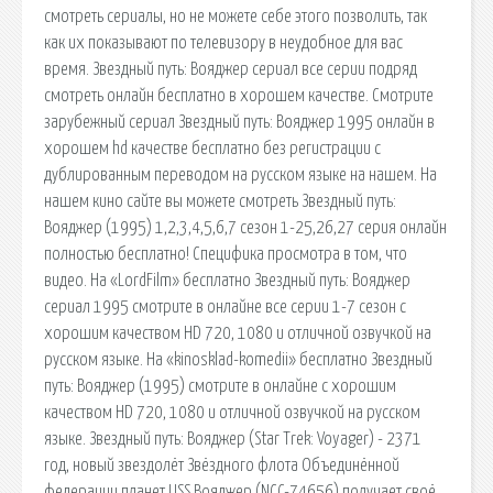
смотреть сериалы, но не можете себе этого позволить, так
как их показывают по телевизору в неудобное для вас
время. Звездный путь: Вояджер сериал все серии подряд
смотреть онлайн бесплатно в хорошем качестве. Смотрите
зарубежный сериал Звездный путь: Вояджер 1995 онлайн в
хорошем hd качестве бесплатно без регистрации с
дублированным переводом на русском языке на нашем. На
нашем кино сайте вы можете смотреть Звездный путь:
Вояджер (1995) 1,2,3,4,5,6,7 сезон 1-25,26,27 серия онлайн
полностью бесплатно! Специфика просмотра в том, что
видео. На «LordFilm» бесплатно Звездный путь: Вояджер
сериал 1995 смотрите в онлайне все серии 1-7 сезон с
хорошим качеством HD 720, 1080 и отличной озвучкой на
русском языке. На «kinosklad-komedii» бесплатно Звездный
путь: Вояджер (1995) смотрите в онлайне с хорошим
качеством HD 720, 1080 и отличной озвучкой на русском
языке. Звездный путь: Вояджер (Star Trek: Voyager) - 2371
год, новый звездолёт Звёздного флота Объединённой
федерации планет USS Вояджер (NCC-74656) получает своё