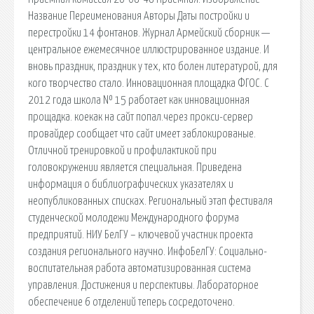
Название Переименования Авторы Даты постройки и
перестройки 14 фонтанов. Журнал Армейский сборник —
центральное ежемесячное иллюстрированное издание. И
вновь праздник, праздник у тех, кто болен литературой, для
кого творчество стало. Инновационная площадка ФГОС. С
2012 года школа № 15 работает как инновационная
прощадка. коекак на сайт попал.через прокси-сервер
провайдер сообщает что сайт имеет заблокированые.
Отличной тренировкой и профилактикой при
головокружении является специальная. Приведена
информация о библиографических указателях и
неопубликованных списках. Региональный этап фестиваля
студенческой молодежи Международного форума
предприятий. НИУ БелГУ – ключевой участник проекта
создания регионального научно. ИнфоБелГУ: Социально-
воспитательная работа автоматизированная система
управления. Достижения и перспективы. Лабораторное
обеспечение 6 отделений теперь сосредоточено.