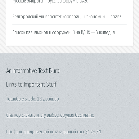
Русские Эмираты – русский форум в ОАЭ.
Белгородский университет кооперации, экономики и права.
Список павильонов и сооружений на ВДНХ — Википедия.
An Informative Text Blurb
Links to Important Stuff
Тошиба e studio 18 драйвер
Сталкер скачать книгу выбор оружия бесплатно
Штифт цилиндрический незакаленный гост 3128 70