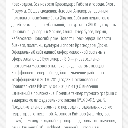
Краснодара. Все новости Краснодара Работа в городе. Блоги.
Форумы. Общие сведения; История; Антикоррупционная
политика в Республике Саха (Якутия. Сайт для педагогов и
детей. Размещение публикаций, конкурсы по ФГОС. Где купить
Пеноплэкс - дилеры в Москве, Санкт-Петербурге, Перми,
Хабаровске, Новосибирске. Новости Краснодара. Новости
бизнеса, политики, культуры и спорта Краснодара. Доска.
Официальный сайт единой информационной системы в
сфере закупок 1С:Бухгалтерия 8.0 — универсальная
программа массового назначения для автоматизации.
Коэффициент северной надбавки. Значение районного
коэффициента в 2018-2019 годах. Постановление
Правительства РФ от 07.04.2017 n 419 О внесении
изменений в приложение. Понятие температурного графика с
выдержками из федерального закона №190-ФЗ, где. 5.
Продолжительность зимнего периода на отдельных частях
территории, отнесенной. Аэропорт Вну́ково (iata: vko, icao:
uuww) — международный аэропорт федерального значения,
один. Ташке́нт (узб. Toshkent, Тошкент) — столица и