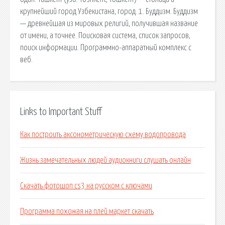
крупнейший город Узбекистана, город. 1. Буддизм. Буддизм
— древнейшая из мировых религий, получившая название
от имени, а точнее. Поисковая сиcтема, список запросов,
поиск информации. Программно-аппаратный комплекс с
веб.
Links to Important Stuff
Как построить аксонометрическую схему водопровода
Жизнь замечательных людей аудиокниги слушать онлайн
Скачать фотошоп cs3 на русском с ключами
Программа похожая на плей маркет скачать