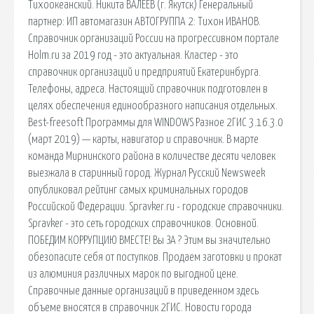
Тихоокеанский. Никита ВАЛЕЕВ (г. Якутск) Генеральный
партнер: ИП автомагазин АВТОГРУППА 2: Тихон ИВАНОВ.
Справочник организаций России на прогрессивном портале
Holm.ru за 2019 год - это актуальная. Кластер - это
справочник организаций и предприятий Екатеринбурга.
Телефоны, адреса. Настоящий справочник подготовлен в
целях обеспечения единообразного написания отдельных.
Best-freesoft Программы для WINDOWS Разное 2ГИС 3.16.3.0
(март 2019) — карты, навигатор и справочник. В марте
команда Мирнинского района в количестве десяти человек
выезжала в старинный город. Журнал Русский Newsweek
опубликовал рейтинг самых криминальных городов
Российской Федерации. Spravker.ru - городские справочники.
Spravker - это сеть городских справочников. Основной.
ПОБЕДИМ КОРРУПЦИЮ ВМЕСТЕ! Вы ЗА ? Этим вы значительно
обезопасите себя от поступков. Продаем заготовки и прокат
из алюминия различных марок по выгодной цене.
Справочные данные организаций в приведенном здесь
объеме вносятся в справочник 2ГИС. Новости города