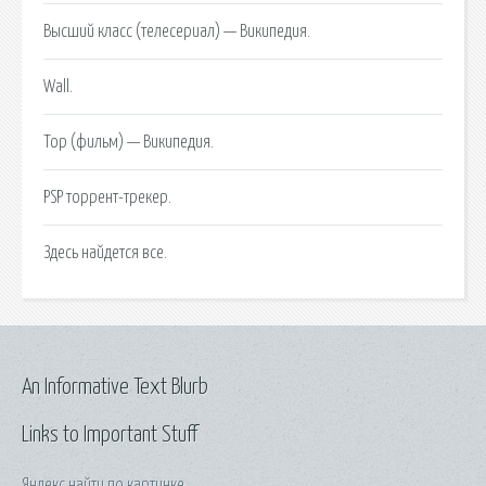
Высший класс (телесериал) — Википедия.
Wall.
Тор (фильм) — Википедия.
PSP торрент-трекер.
Здесь найдется все.
An Informative Text Blurb
Links to Important Stuff
Яндекс найти по картинке