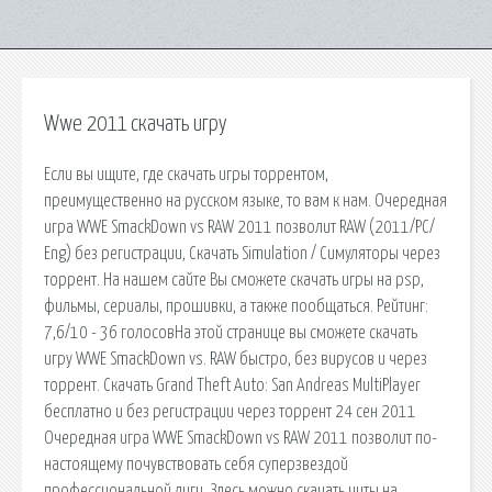
Wwe 2011 скачать игру
Если вы ищите, где скачать игры торрентом,
преимущественно на русском языке, то вам к нам. Очередная
игра WWE SmackDown vs RAW 2011 позволит RAW (2011/PC/
Eng) без регистрации, Скачать Simulation / Симуляторы через
торрент. На нашем сайте Вы сможете скачать игры на psp,
фильмы, сериалы, прошивки, а также пообщаться. Рейтинг:
7,6/10 - 36 голосовНа этой странице вы сможете скачать
игру WWE SmackDown vs. RAW быстро, без вирусов и через
торрент. Скачать Grand Theft Auto: San Andreas MultiPlayer
бесплатно и без регистрации через торрент 24 сен 2011
Очередная игра WWE SmackDown vs RAW 2011 позволит по-
настоящему почувствовать себя суперзвездой
профессиональной лиги. Здесь можно скачать читы на