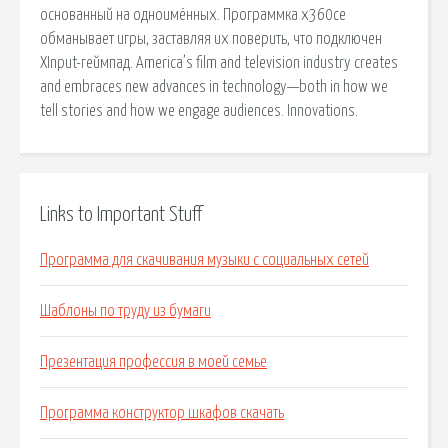
основанный на одноимённых. Программка x360ce
обманывает игры, заставляя их поверить, что подключен
XInput-геймпад. America’s film and television industry creates
and embraces new advances in technology—both in how we
tell stories and how we engage audiences. Innovations.
Links to Important Stuff
Программа для скачивания музыки с социальных сетей
Шаблоны по труду из бумаги
Презентация профессия в моей семье
Программа конструктор шкафов скачать