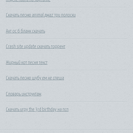
Скачать песню animal джаz три полоски
Акт ос 6 бланк скачать
Crash site update скачать торрент
Жирный кот песня текст
Скачать песню шубу ем не спеша
Словарь инструктаж
Скачать игру the 3rd birthday на псп