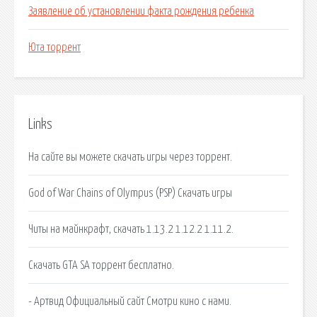
Заявление об установлении факта рождения ребенка
Юта торрент
Links
На сайте вы можете скачать игры через торрент.
God of War Chains of Olympus (PSP) Скачать игры
Читы на майнкрафт, скачать 1.13.2 1.12.2 1.11.2.
Скачать GTA SA торрент бесплатно.
- Артвид Официальный сайт Смотри кино с нами.