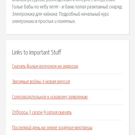
Голые бабы по небу летят - в баню попал реактивный снаряд.
Электроника для чайника. Подробный начальный курс
электроники в простых и понятных.
Links to Important Stuff
Скачать фильм волчонок на андроид
Звездные войны 4 новая версия
Сопроводительное к исковому заявлению
Отбросы 3 сезон 9 серия скачать
Последний день на земле ходячие мертвецы