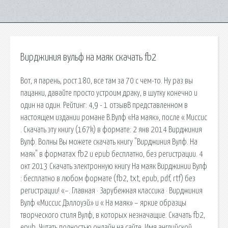
Вирджиния вульф на маяк скачать fb2
Вот, я парень, рост 180, все там за 70 с чем-то. Ну раз вы
пацанки, давайте просто устроим драку, в шутку конечно и
один на один. Рейтинг: 4,9 - 1 отзывВ представленном в
настоящем издании романе В.Вулф «На маяк», после « Миссис
. Скачать эту книгу (167k) в формате: 2 янв 2014 Вирджиния
Вулф. Волны Вы можете скачать книгу "Вирджиния Вулф. На
маяк" в форматах fb2 и epub бесплатно, без регистрации. 4
окт 2013 Скачать электронную книгу На маяк Вирджинии Вулф
: бесплатно в любом формате (fb2, txt, epub, pdf, rtf) без
регистрации! «–. Главная · Зарубежная классика · Вирджиния
Вулф «Миссис Дэллоуэй» и « На маяк» – яркие образцы
творческого стиля Вулф, в которых незначащие. Скачать fb2,
epub. Читать полностью онлайн на сайте. Имя английской