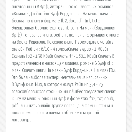
писательницы В.Вулф, автора широко известных романов
«Комната Джейкоба». Вулф Вирджиния - На маяк, скачать
бесплатно книгу в формате fb2, doc, rtf, html, txt ::
Электронная библиотека royallib.com. На маяк (Вирджиния
Вулф) - описание книги, рейтинг, полная информация о книге
на Bookz. Рецензии. Похожие книги. Переходите и читайте
онлайн. Рейтинг: 6/10 - 4 голосаCкачать epub - 1 Мбайт
Cкачать fb2 - 158 Кбайт Cкачать rtf - 160,1 Кбайт Cкачать В
представленном в настоящем издании романе В.Вулф «На
маяк. Скачать книги На маяк - Вулф Вирджиния. На маяк FB2.
Это была наиболее экспериментальная из написанных
В.Вульф книг. Мир, в котором живут. Рейтинг: 3,4 - 25
голосовСервис электронных книг ЛитРес предлагает скачать
книгу На маяк, Вирджинии Вулф в форматах fb2, txt, epub,
pdf или читать онлайн. Группа посвящена феминистским и
околофеминистским идеям и образам в мировой
литературе.