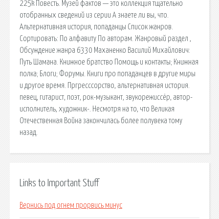
225k Повесть. Музей фактов — это коллекция тщательно
отобранных сведений из серии А знаете ли вы, что.
Альтернативная история, попаданцы Список жанров.
Сортировать: По алфавиту По авторам. Жанровый раздел ,
Обсуждение жанра 6330 Маханенко Василий Михайлович:
Путь Шамана. Книжное братство Помощь и контакты; Книжная
полка; Блоги; Форумы. Книги про попаданцев в другие миры
и другое время. Пргресссорство, альтернативная история.
певец, гитарист, поэт, рок-музыкант, звукорежиссёр, автор-
исполнитель, художник-. Несмотря на то, что Великая
Отечественная Война закончилась более полувека тому
назад.
Links to Important Stuff
Вернись под огнем прорвись минус