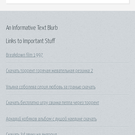
An Informative Text Blurb
Links to Important Stuff
Breakdown film 1997
Скачать торрент горячая жевательная резинка 2
Ульяна соболева серия любовь за гранью скачать
Скачать бесплатно игру свинка пеппа через торрент
Аркадий кобяков альбом с душой наедине скачать
Скачать 3d звуки на андроид