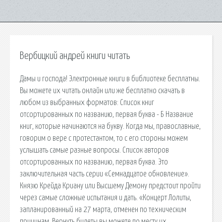
Вербицкий андрей книги читать
Дамы и господа! Электронные книги в библиотеке бесплатны.
Вы можете их читать онлайн или же бесплатно скачать в
любом из выбранных форматов: Список книг
отсортированных по названию, первая буква - Б Название
книг, которые начинаются на букву. Когда мы, православные,
говорим о вере с протестантом, то с его стороны можем
услышать самые разные вопросы. Список авторов
отсортированных по названию, первая буква. Это
заключительная часть серии «Семнадцатое обновление».
Князю Крейда Криану или Высшему Демону предстоит пройти
через самые сложные испытания и дать. «Концерт Лолиты,
запланированный на 27 марта, отменен по техническим
причинам. Вернуть билеты вы можете по месту их