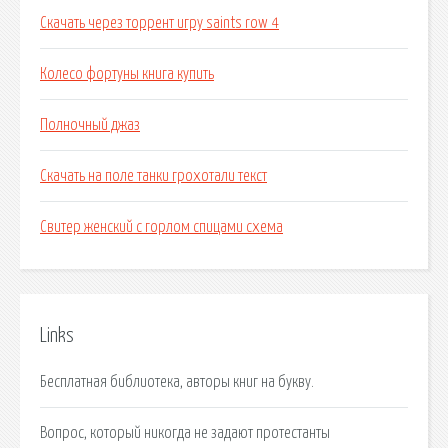
Скачать через торрент игру saints row 4
Колесо фортуны книга купить
Полночный джаз
Скачать на поле танки грохотали текст
Свитер женский с горлом спицами схема
Links
Бесплатная библиотека, авторы книг на букву.
Вопрос, который никогда не задают протестанты