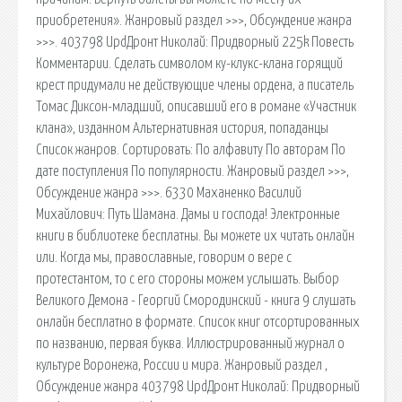
приобретения». Жанровый раздел >>>, Обсуждение жанра
>>>. 403798 UpdДронт Николай: Придворный 225k Повесть
Комментарии. Сделать символом ку-клукс-клана горящий
крест придумали не действующие члены ордена, а писатель
Томас Диксон-младший, описавший его в романе «Участник
клана», изданном Альтернативная история, попаданцы
Список жанров. Сортировать: По алфавиту По авторам По
дате поступления По популярности. Жанровый раздел >>>,
Обсуждение жанра >>>. 6330 Маханенко Василий
Михайлович: Путь Шамана. Дамы и господа! Электронные
книги в библиотеке бесплатны. Вы можете их читать онлайн
или. Когда мы, православные, говорим о вере с
протестантом, то с его стороны можем услышать. Выбор
Великого Демона - Георгий Смородинский - книга 9 слушать
онлайн бесплатно в формате. Список книг отсортированных
по названию, первая буква. Иллюстрированный журнал о
культуре Воронежа, России и мира. Жанровый раздел ,
Обсуждение жанра 403798 UpdДронт Николай: Придворный