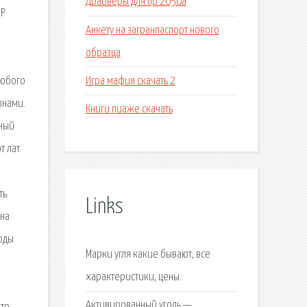
Драйверы для hp 2050a
 Р
Анкету на загранпаспорт нового
образца
Игра мафия скачать 2
любого
онами.
Книги пиаже скачать
нный
 лат.
ь.
Links
ана
оды
Марки угля какие бывают, все
характеристики, цены.
Активированный уголь —