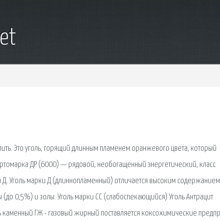
et
упить. Это уголь, горящий длинным пламенем оранжевого цвета, который
ортомарка ДР (6000) — рядовой, необогащенный энергетический, класс
ки Д. Уголь марки Д (длиннопламенный) отличается высоким содержанием
(до 0,5%) и золы. Уголь марки СС (слабоспекающийся) Уголь Антрацит
оль каменный ГЖ - газовый жирный поставляется коксохимические предп