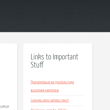
Links to Important
Stuff
Презентация на учитель года
визитная карточка
Скачать лепс натали текст
риятия