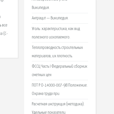
тр.
Википедия.
ы
Антрацит — Википедия.
ь все
Уголь: характеристика, как вид
а (С-
полезного ископаемого.
Теплопроводность строительных
материалов, их плотность.
ФССЦ Часть I Федеральный сборник
сметных цен
ПОТ Р О-14000-007-98 Положение.
Охрана труда при.
Расчетная инструкция (методика).
Удельные показатели.