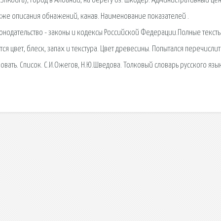
hkodra), город в Албании, на берегу оз. Шкодер. Административный цен
также описания обнажений, канав. Наименование показателей .
конодательство - законы и кодексы Российской Федерации.Полные текст
я цвет, блеск, запах и текстура. Цвет древесины. Попытался перечислит
ать. Список. С.И.Ожегов, Н.Ю.Шведова. Толковый словарь русского язык