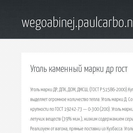
wegoabinej.paulcarbo.n
Уголь каменный марки др гост
Уголь марки ДР, ДПК, ДОМ, ДМСШ, (ГОСТ Р 51586-2000).К
выделяет огромное количество тепла. Уголь марки Д. С
крупности по ГОСТ 19242-73 — 0-300 (200). Уголь мар
летучих веществ (39% мин.), низким содержанием серы 
Реализуем от вагона, прямые поставки из Кузбасса. Уг