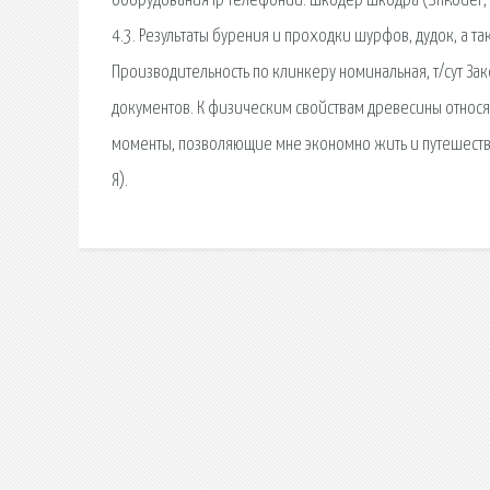
оборудования ip телефонии. Шкодер Шкодра (Shkodёr, S
4.3. Результаты бурения и проходки шурфов, дудок, а 
Производительность по клинкеру номинальная, т/сут За
документов. К физическим свойствам древесины относятс
моменты, позволяющие мне экономно жить и путешествов
Я).