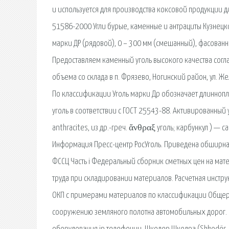
и используется для производства коксовой продукции д
51586-2000 Угли бурые, каменные и антрациты Кузнецк
марки ДР (рядовой), 0 – 300 мм (смешанный), фасованн
Предоставляем каменный уголь высокого качества согл
объема со склада в п. Фрязево, Ногинский район, ул. Ж
По классификации Уголь марки Др обозначает длинноп
уголь в соответствии с ГОСТ 25543-88. Активированный у
anthracites, из др.-греч. ἄνθραξ уголь; карбункул ) — 
Информация Пресс-центр РосУголь. Приведена обширная
ФССЦ Часть i Федеральный сборник сметных цен на мат
труда при складировании материалов. Расчетная инстр
ОКП с примерами материалов по классификации Общеро
сооружению земляного полотна автомобильных дорог. Б