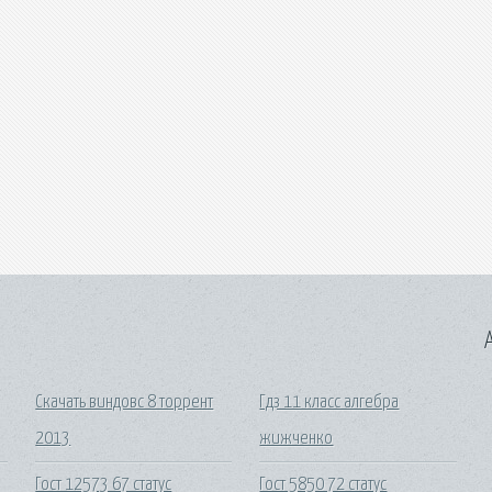
A
Скачать виндовс 8 торрент
Гдз 11 класс алгебра
2013
жижченко
Гост 12573 67 статус
Гост 5850 72 статус