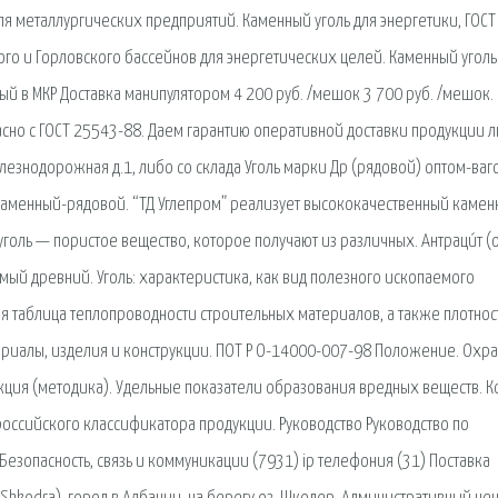
ля металлургических предприятий. Каменный уголь для энергетики, ГОСТ
ого и Горловского бассейнов для энергетических целей. Каменный уголь
ый в МКР Доставка манипулятором 4 200 руб. /мешок 3 700 руб. /мешок.
асно с ГОСТ 25543-88. Даем гарантию оперативной доставки продукции 
елезнодорожная д.1, либо со склада Уголь марки Др (рядовой) оптом-ваг
ламенный-рядовой. “ТД Углепром” реализует высококачественный каме
голь — пористое вещество, которое получают из различных. Антраци́т (от
самый древний. Уголь: характеристика, как вид полезного ископаемого
 таблица теплопроводности строительных материалов, а также плотност
ериалы, изделия и конструкции. ПОТ Р О-14000-007-98 Положение. Охр
укция (методика). Удельные показатели образования вредных веществ. К
ссийского классификатора продукции. Руководство Руководство по
езопасность, связь и коммуникации (7931) ip телефония (31) Поставка