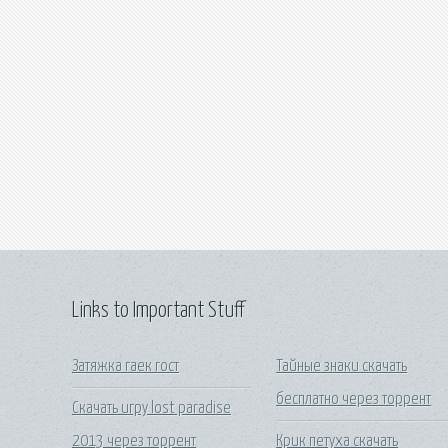
Links to Important Stuff
Затяжка гаек гост
Тайные знаки скачать
бесплатно через торрент
Скачать игру lost paradise
2013 через торрент
Крик петуха скачать