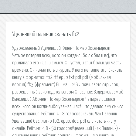
Уцелевший паланик скачать fb2
Удерживаемый Уцелевший Клиент Номер Восемьдесят
Четыре потерял всех, кого он когда-либо любил и всj, что
придавало его жизни смысл. Он устал, и спит большую часть
времени. Он начал пить и курить. У него нет аппетита. Скачать
книгу в форматах: fb2 rtf epub txt pdf pdf (мобильная
версия) fb3 (фрагмент) Внимание! Вы скачиваете отрывок,
разрешенный законодательством Описание: Задерживаемый
Выживший Абонент Номер Восемьдесят Четыре лишился
всех, кого он когда-либо уважал и всё, что давало ему смысл
существования. Рейтинг: 4 - 8 голосовСкачать Чак Паланик -
Уцелевший бесплатно fb2, epub, doc, pdf или читать книгу
онлайн. Рейтинг: 4,8 - 50 голосовУцелевший (Чак Паланик) -
описание книги, рейтинг, полная информация о книге на