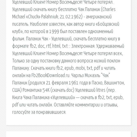
Уцелевший Клиент Номер Восемьдесят Четыре потерял.
Уцелевший скачать книгу бесплатно Чак Паланик (Charles
Michael «Chuck» Palahniuk; 21.02.1962) - американский
писатель. Наиболее известен, как автор книги «Бойцовский
клуб», по которой в 1999 был поставлен одноименный
фильм. Паланик Чак - Уцелевший, скачать бесплатно книгу в
формате fb2, doc, rtf, html, txt :: Электронная. Удерживаемый
Уцелевший Клиент Номер Восемьдесят Четыре потерял всех,
Только за одну постановку данного вопроса низкий поклон
Паланику. Скачать книги fb2, epub, mobi, txt, pdf и читать
онлайн на Fb2BookDownload.ru. Чарльз Михаэль "Чак"
Паланик (родился 21 февраля 1961 года в Паско, Вашингтон,
США) Романтика 54K (скачать doc) Уцелевший litres (пер.
Книга Чака Паланика «Уцелевший» — скачать в fb2, txt, epub,
pdf или читать онлайн. Оставляйте комментарии и отзывы,
голосуйте за понравившиеся.