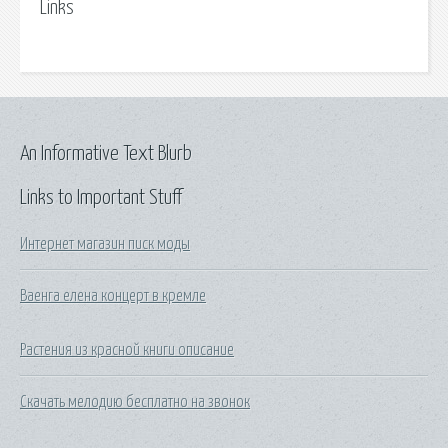
Links
An Informative Text Blurb
Links to Important Stuff
Интернет магазин писк моды
Ваенга елена концерт в кремле
Растения из красной книги описание
Скачать мелодию бесплатно на звонок