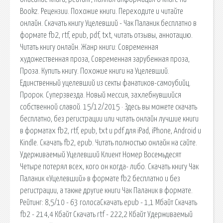
Bookz. Рецензии. Похожие книги. Переходите и читайте
онлайн. Скачать книгу Уцелевший - Чак Паланик бесплатно в
формате fb2, rtf, epub, pdf, txt, читать отзывы, аннотацию.
Читать книгу онлайн. Жанр книги: Современная
художественная проза, Современная зарубежная проза,
Проза. Купить книгу. Похожие книги на Уцелевший.
Единственный уцелевший из секты фанатиков-самоубийц.
Пророк. Суперзвезда. Новый мессия, захлебнувшийся
собственной славой. 15/12/2015 · Здесь вы можете скачать
бесплатно, без регистрации или читать онлайн лучшие книги
в форматах fb2, rtf, epub, txt и pdf для iPad, iPhone, Android и
Kindle. Скачать fb2, epub. Читать полностью онлайн на сайте.
Удерживаемый Уцелевший Клиент Номер Восемьдесят
Четыре потерял всех, кого он когда- либо. Скачать книгу Чак
Паланик «Уцелевший» в формате fb2 бесплатно и без
регистрации, а также другие книги Чак Паланик в формате.
Рейтинг: 8,5/10 - 63 голосаCкачать epub - 1,1 Мбайт Cкачать
fb2 - 214,4 Кбайт Cкачать rtf - 222,2 Кбайт Удерживаемый