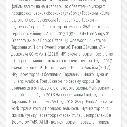
файлы залиты на наш сервер, что обязательно ускорит
процесс скачивания сборника (альбома) Тараканы! - Сила
одного. Описание сериала Ганнибал Уилл Грэхэм —
одаренный профайлер, который вместе с ФБР разыскивает
серийного убийцу. 22 июл 2013 1992 - Duty Free Songs 01.
Freedom 02. Мне Плохо С Утра 03. One World 04. Четыре
Таракана 05. Home Sweet Home 06. Песня О Жизни. VA -
Дискотека 90-х: Vol.1 (2018) MP3 скачать торрент бесплатно
и без регистрации с открытого торрент трекера. 1 дек 2017
Скачать Тараканы! - Много Шума из Ничего: Альбом (2017)
MP3 через торрент бесплатно, Тараканы! - Много Шума из
Ничего: Альбом. Третий сезон, по своему хорош. Он
отличается и от первого и от второго сезона. Меня затянул с
первой серии. 2 дек 2018 Название: Улица Свободных -
Тараканы! Исполнитель: VA Год: 2018. Жанр: Punk, Alternative
Rock Страна: Россия Продолжительность:. Музыка торрент
скачать музыку через торрент всех стилей и направлений в
форматох ТАРАКАНЫ! - полная торрент перезалит: теперь