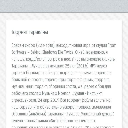
Торрент тараканы
Совсем скоро (22 марта), выходит новая игра от студии From
Software – Sekiro: Shadows Die Twice. О ней, возможно, я
напишу, когда/если поиграю в неё. У нас вы сможете скачать
Тараканы! - Лучшие из лучших: 25 лет (2016) MP3 через
торрент бесплатно и без регистрации •••. Скачать торент на
большой скорости, торент игры, торент фильмы, торрент
музыка, книги торент, сборники софта, wallpaper обои для
рабочего стола » Музыка » Монгол Шуудан - Инстинкт
агрессивности. 24 апр 2015 Все торрент файлы залиты на
наш сервер, что обязательно ускорит процесс скачивания
сборника (альбома) Тараканы - Лучшее. Уникальный детский
телевизионный канал «Nickelodeon» непременно
понравиться маленьким зрителям. 10 ноя 2016 Все торрент