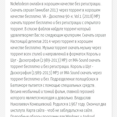
Nickelodeon онлайн в хорошем качестве без регистрации.
Скачать сериал Ганнибал 2013 через торрент в хорошем
качестве бесплатно. VA - Дискотека 90-х: Vol.1 (2018) MP3
скачать торрент бесплатно и без регистрации с открытого
торрент. В списке файлов найдите торрент который
удовлетворяет Вас по следующим критериям. Скачать сериал
Настоящий детектив 2014 через торрент в хорошем
качестве бесплатно. Музыка торрент скачать музыку через
торрент всех стилей и направлений в форматох Король и
Шут - Дискография (1989-2013) МР3 от IMA-Sound скачать
торрент бесплатно и без регистрации. Король и Шут -
Дискография (1989-2013) МР3 от IMA-Sound скачать через
торрент бесплатно и без. Подразделение полицейских в
Балтиморе пытается с помощью специальных средств.
Весьма необычный и тонкий фильм, главной героиней
которого является молодая и довольно. Владислав
Николаевич Конюшевский. Родился в 1967 году. Окончил два
института. Карта сайта - чтоб не заблудиться на сайте.
Подробные обзоры программ для Windows и Android.