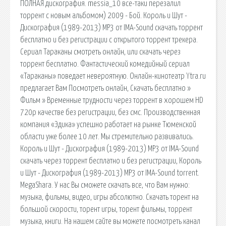
ПОЛНАЯ дискография. messia_10 все-таки перезалил
торрент с новым альбомом) 2009 - Бой. Король и Шут -
Дискография (1989-2013) МР3 от IMA-Sound скачать торрент
бесплатно и без регистрации с открытого торрент трекера.
Сериал Тараканы смотреть онлайн, или скачать через
торрент бесплатно. Фантастический комедийный сериал
«Тараканы» поведает невероятную. Онлайн-кинотеатр Ytra.ru
предлагает Вам Посмотреть онлайн, Скачать бесплатно »
Фильм » Временные трудности через торрент в хорошем HD
720p качестве без регистрации, без смс. Производственная
компания «Эдика» успешно работает на рынке Тюменской
области уже более 10 лет. Мы стремительно развивались.
Король и Шут - Дискография (1989-2013) МР3 от IMA-Sound
скачать через торрент бесплатно и без регистрации, Король
и Шут - Дискография (1989-2013) МР3 от IMA-Sound torrent.
MegaShara. У нас Вы сможете скачать все, что Вам нужно:
музыка, фильмы, видео, игры абсолютно. Скачать торент на
большой скорости, торент игры, торент фильмы, торрент
музыка, книги. На нашем сайте вы можете посмотреть канал