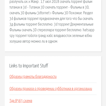
разлучить их.» Жанр:. 17 июл 2018 скачать торрент фильм
титаник в 3d - Титаник 3D скачать торрент - Фильмы в 3D,
скачать 3D фильмы 3dtornet › Фильмы 3D Похожие. Раздел
3d фильмов торрент предназначен для того что бы скачать
3д фильмы торрент бесплатно. 3d торрент Документальные
Фильмы скачать 3D стереопара торрент бесплатно. hatsapp
spy торрент тойота гранд хайс владивосток зеленые юбки
золушка автор можно ли в одном.
Links to Important Stuff
Образец грамоты благодарности
Образец приказа о проведении субботника в организации
Тда 8563 схема