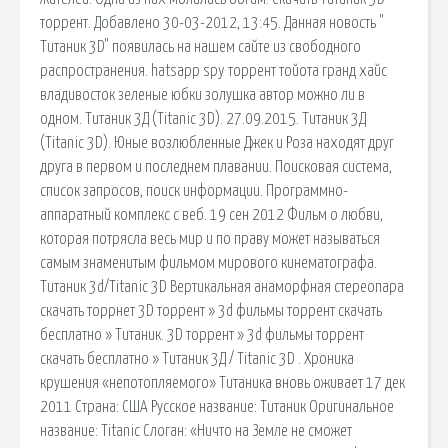
торрент. Добавлено 30-03-2012, 13:45. Данная новость "
Титаник 3D" появилась на нашем сайте из свободного
распространения. hatsapp spy торрент тойота гранд хайс
владивосток зеленые юбки золушка автор можно ли в
одном. Титаник 3Д (Titanic 3D). 27.09.2015. Титаник 3Д
(Titanic 3D). Юные возлюбленные Джек и Роза находят друг
друга в первом и последнем плавании. Поисковая сиcтема,
список запросов, поиск информации. Программно-
аппаратный комплекс с веб. 19 сен 2012 Фильм о любви,
которая потрясла весь мир и по праву может называться
самым знаменитым фильмом мирового кинематографа.
Титаник 3d/Titanic 3D Вертикальная анаморфная стереопара
скачать торрнет 3D торрент » 3d фильмы торрент скачать
бесплатно » Титаник. 3D торрент » 3d фильмы торрент
скачать бесплатно » Титaник 3Д / Titаnic 3D . Хроника
крушения «непотопляемого» Титаника вновь оживает 17 дек
2011 Страна: США Русское название: Титаник Оригинальное
название: Titanic Слоган: «Ничто на Земле не сможет