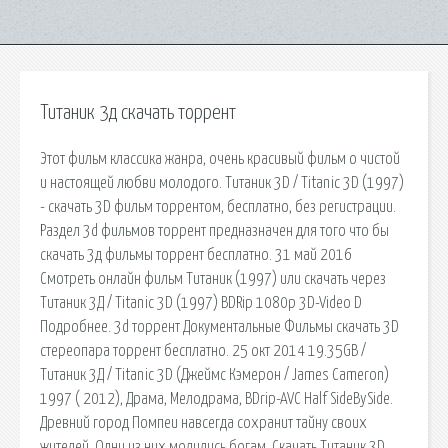
Титаник 3д скачать торрент
Этот фильм классика жанра, очень красивый фильм о чистой
и настоящей любви молодого. Титаник 3D / Titanic 3D (1997)
- скачать 3D фильм торрентом, бесплатно, без регистрации.
Раздел 3d фильмов торрент предназначен для того что бы
скачать 3д фильмы торрент бесплатно. 31 май 2016
Смотреть онлайн фильм Титаник (1997) или скачать через
Титаник 3Д / Titanic 3D (1997) BDRip 1080p 3D-Video D
Подробнее. 3d торрент Документальные Фильмы скачать 3D
стереопара торрент бесплатно. 25 окт 2014 19.35GB /
Титаник 3Д / Titanic 3D (Джеймс Кэмерон / James Cameron)
1997 ( 2012), Драма, Мелодрама, BDrip-AVC Half SideBySide.
Древний город Помпеи навсегда сохранит тайну своих
жителей. Одни из них молились богам. Скачать Титаник 3D