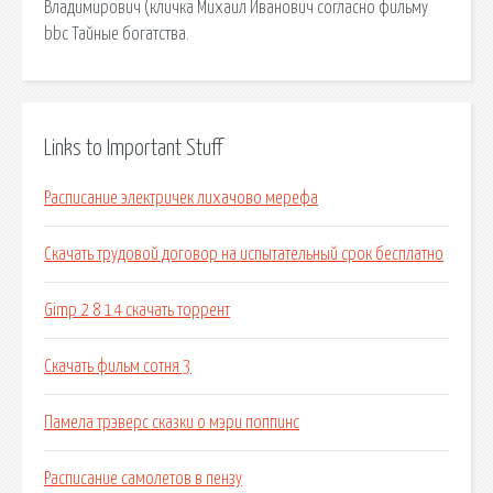
Владимирович (кличка Михаил Иванович согласно фильму
bbc Тайные богатства.
Links to Important Stuff
Расписание электричек лихачово мерефа
Скачать трудовой договор на испытательный срок бесплатно
Gimp 2 8 14 скачать торрент
Скачать фильм сотня 3
Памела трэверс сказки о мэри поппинс
Расписание самолетов в пензу