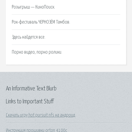
Розыгрыш — КиноПоиск.
Рок-фестиваль ЧЕРНОЗЁМ Тамбов.
Здесь найдется все.
Порно видео, порно ролики.
An Informative Text Blurb
Links to Important Stuff
Скачать игру hot pursuit nfs на андроид
Инструкция прошивки orton 4100c