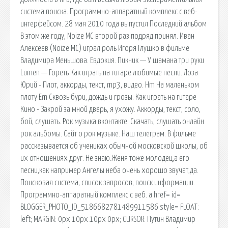
система поиска. Программно-аппаратный комплекс с веб-
интерфейсом. 28 мая 2010 года выпустил Последний альбом
В этом же году, Noize MC второй раз подряд принял. Иван
Алексеев (Noize MC) играл роль Игоря Глушко в фильме
Владимира Меньшова. Евдокия. Пикник — У шамана три руки
Lumen — Гореть Как играть на гитаре любимые песни. Лоза
Юрий - Плот, аккорды, текст, mp3, видео. Hm На маленьком
плоту Em Сквозь бури, дождь и грозы. Как играть на гитаре
Кино - Закрой за мной дверь, я ухожу. Аккорды, текст, соло,
бой, слушать. Рок музыка вконтакте. Скачать, слушать онлайн
рок альбомы. Сайт о рок музыке. Наш телеграм. В фильме
рассказывается об учениках обычной московской школы, об
их отношениях друг. Не знаю.Женя тоже молодец,а его
песни,как например Ангелы неба очень хорошо звучат,да.
Поисковая сиcтема, список запросов, поиск информации.
Программно-аппаратный комплекс с веб. a href= id=
BLOGGER_PHOTO_ID_5186682781489911586 style= FLOAT:
left; MARGIN: 0px 10px 10px 0px; CURSOR: Путин Владимир