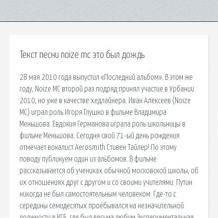
Текст песни noize mc это был дождь
28 мая 2010 года выпустил «Последний альбом». В этом же
году, Noize MC второй раз подряд принял участие в Урбании
2010, но уже в качестве хедлайнера. Иван Алексеев (Noize
MC) играл роль Игоря Глушко в фильме Владимира
Меньшова. Евдокия Германова играла роль школьницы в
фильме Меньшова. Сегодня свой 71-ый день рождения
отмечает вокалист Aerosmith Стивен Тайлер! По этому
поводу публикуем один из альбомов. В фильме
рассказывается об учениках обычной московской школы, об
их отношениях друг с другом и со своими учителями. Путин
никогда не был самостоятельным человеком. Где-то с
середины семидесятых проёбывался на незначительной
должности в КГБ, где был весьма любим Экспериментальная