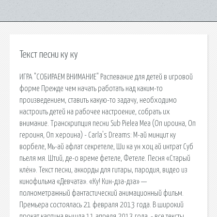
Текст песни ку ку
ИГРА "СОБИРАЕМ ВНИМАНИЕ" Распевание для детей в игровой
форме Прежде чем начать работать над каким-то
произведением, ставить какую-то задачу, необходимо
настроить детей на рабочее настроение, собрать их
внимание. Транскрипция песни Sub Pielea Mea (Оп ироина, Оп
героиня, Оп хероина) - Carla's Dreams: М-ай минцит ку
ворбеле, Мь-ай афлат секретеле, Ши ка ун хоц ай интрат Суб
пьеля мя. Штий, де-о време фетеле, Фетеле. Песня «Старый
клён». Текст песни, аккорды для гитары, пародия, видео из
кинофильма «Девчата». «Ку! Кин-дза-дза» —
полнометражный фантастический анимационный фильм.
Премьера состоялась 21 февраля 2013 года. В широкий
прокат картина вышла 11 апреля 2013 года. - все тексты