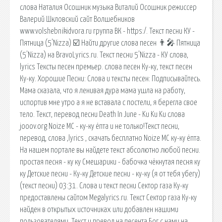
слова Наталия Осошник музыка Виталий Осошник режиссер
Валерий Шкловский сайт Волшебников
www.volshebnikidvora.ru группа ВК - https:/. Текст песни КУ -
Пятница (5'Nizza) ☑️ Найти другие слова песен 👨‍🎤 Пятница
(5'Nizza) на BravoLyrics.ru. Текст песни 5'Nizza - КУ слова,
lyrics Тексты песен премьер. слова песен Ку-ку, текст песен
Ку-ку. Хорошие Песни: Слова и тексты песен: Подписывайтесь.
Мама сказала, что я ленивая дура мама ушла на работу,
испортив мне утро а я не вставала с постели, я берегла свое
тело. Текст, перевод песни Death In June - Ku Ku Ku слова
jooov.org Noize MC - ку-ку ёпта и не только!Текст песни,
перевод, слова ,lyrics , скачать бесплатно Noize MC ку-ку ёпта.
На нашем портале вы найдете текст абсолютно любой песни.
простая песня - ку ку Смешарики - бабочка чёкнутая песня ку
ку Детские песни - Ку-ку Детские песни - ку-ку (я от тебя убегу)
(текст песни) 03:31. Слова и текст песни Сектор газа Ку-ку
предоставлены сайтом Megalyrics.ru. Текст Сектор газа Ку-ку
найден в открытых источниках или добавлен нашими
пользователями. Текст и превод на песента Бог с нами на