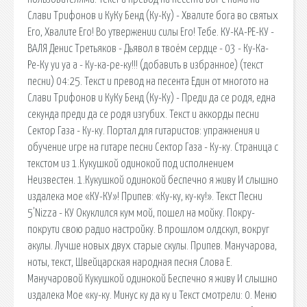
Слави Трифонов и КуКу Бенд (Ку-Ку) - Хвалите бога во святых
Его, Хвалите Его! Во утвержении силы Его! Тебе. КУ-КА-РЕ-КУ -
ВАЛЯ Денис Третьяков - Дьявол в твоём сердце - 03 - Ку-Ка-
Ре-Ку уи уа а - Ку-ка-ре-ку!!! (добавить в избранное) (текст
песни) 04:25. Текст и превод на песента Един от многото на
Слави Трифонов и КуКу Бенд (Ку-Ку) - Преди да се родя, една
секунда преди да се родя изгубих. Текст и аккорды песни
Сектор Газа - Ку-ку. Портал для гитаристов: упражнения и
обучение игре на гитаре песни Сектор Газа - Ку-ку. Страница с
текстом из 1.Кукушкой одинокой под исполнением
Неизвестен. 1.Кукушкой одинокой беспечно я живу И слышно
издалека мое «КУ-КУ»! Припев: «Ку-ку, ку-ку!». Текст Песни
5'Nizza - КУ Окуклился кум мой, пошел на мойку. Покру-
покрути свою радио настройку. В прошлом олдскул, вокруг
акулы. Лучше новыx двуx старые скулы. Припев. Манучарова,
ноты, текст, Швейцарская народная песня Слова Е.
Манучаровой Кукушкой одинокой Беспечно я живу И слышно
издалека Мое «ку-ку. Минус ку да ку и Текст смотрели: 0. Меню