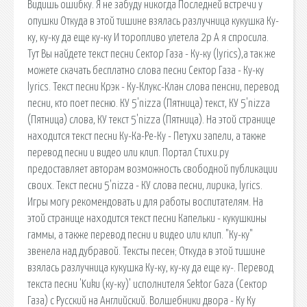
Видишь ошибку. Я не забуду никогда Последней встречи у
опушки Откуда в этой тишине взялась разлучница кукушка Ку-
ку, ку-ку да еще ку-ку И торопливо улетела 2р А я спросила.
Тут Вы найдете текст песни Сектор Газа - Ку-ку (lyrics),а так же
можете скачать бесплатно слова песни Сектор Газа - Ку-ку
lyrics. Текст песни Крэк - Ку-Клукс-Клан слова пенсни, перевод
песни, кто поет песню. КУ 5'nizza (Пятница) текст, КУ 5'nizza
(Пятница) слова, КУ текст 5'nizza (Пятница). На этой странице
находится текст песни Ку-Ка-Ре-Ку - Петухи запели, а также
перевод песни и видео или клип. Портал Стихи.ру
предоставляет авторам возможность свободной публикации
своих. Текст песни 5'nizza - КУ слова песни, лирика, lyrics.
Игры могу рекомендовать и для работы воспитателям. На
этой странице находится текст песни Капельки - кукушкины
гаммы, а также перевод песни и видео или клип. "Ку-ку"
звенела над дубравой. Тексты песен; Откуда в этой тишине
взялась разлучница кукушка Ку-ку, ку-ку да еще ку-. Перевод
текста песни 'Kuku (ку-ку)' исполнителя Sektor Gaza (Сектор
Газа) с Русский на Английский. Волшебники двора - Ку Ку