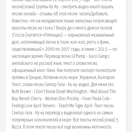
песен(слова) группы Ку-Ку - смотреть видео клип/слушать
песню онлайн - отзывы об этой песне: читать/добавить. ·
Известно, что на молдавском языке написаны потрясающей
красоты песни на стихи Г.Виеру да и много дркгих поэтов.
5’nizza (читается «Пятница») — харьковский музыкальный
дуэт, исполняющий песни в стиле хип-хоп, регги и фанк,
существовавший с 2000 по 2007 годы, а также с 2015 — по
настоящее время. Перевод песни Lil Pump - Gucci Gang с
английского на русский язык, текст и слова песни,
официальный клип. Нана. Как получите паспорт посмотрите
путевки в Грецию, Испанию если море. Хорватия, Болгария.
Текст, слова песни Сектор Газа - Ку-ку, видео. Для меня это:
Ruth Brown - I Don't Know Dinah Washington - Mad About The
Boy Neneh Cherry - Woman Elvis Presley - Fever Paula Cole -
Feeling Love April Stevens - Teach Me Tiger April. Текст песни
Сектор газа - Ку-ку перевод и видеоклип одного из самых
популярных исполнителей в мире. Все тексты песен(слова) 5
Nizza. В этом тексте песни всё ещё возможны неточности.