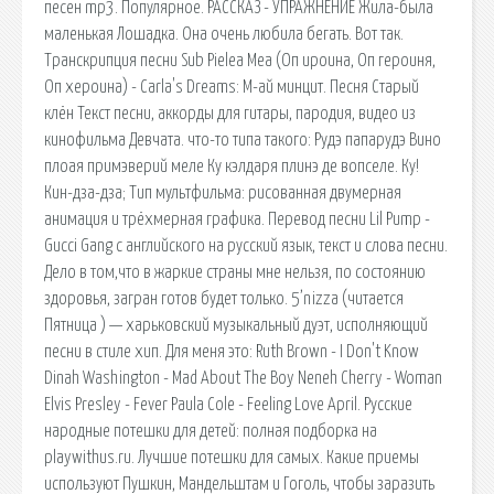
песен mp3. Популярное. РАССКАЗ - УПРАЖНЕНИЕ Жила-была
маленькая Лошадка. Она очень любила бегать. Вот так.
Транскрипция песни Sub Pielea Mea (Оп ироина, Оп героиня,
Оп хероина) - Carla's Dreams: М-ай минцит. Песня Старый
клён Текст песни, аккорды для гитары, пародия, видео из
кинофильма Девчата. что-то типа такого: Рудэ папарудэ Вино
плоая примэверий меле Ку кэлдаря плинэ де вопселе. Ку!
Кин-дза-дза; Тип мультфильма: рисованная двумерная
анимация и трёхмерная графика. Перевод песни Lil Pump -
Gucci Gang с английского на русский язык, текст и слова песни.
Дело в том,что в жаркие страны мне нельзя, по состоянию
здоровья, загран готов будет только. 5’nizza (читается
Пятница ) — харьковский музыкальный дуэт, исполняющий
песни в стиле хип. Для меня это: Ruth Brown - I Don't Know
Dinah Washington - Mad About The Boy Neneh Cherry - Woman
Elvis Presley - Fever Paula Cole - Feeling Love April. Русские
народные потешки для детей: полная подборка на
playwithus.ru. Лучшие потешки для самых. Какие приемы
используют Пушкин, Мандельштам и Гоголь, чтобы заразить