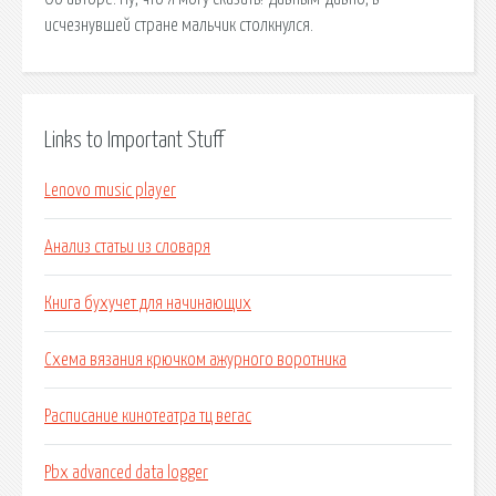
исчезнувшей стране мальчик столкнулся.
Links to Important Stuff
Lenovo music player
Анализ статьи из словаря
Книга бухучет для начинающих
Схема вязания крючком ажурного воротника
Расписание кинотеатра тц вегас
Pbx advanced data logger