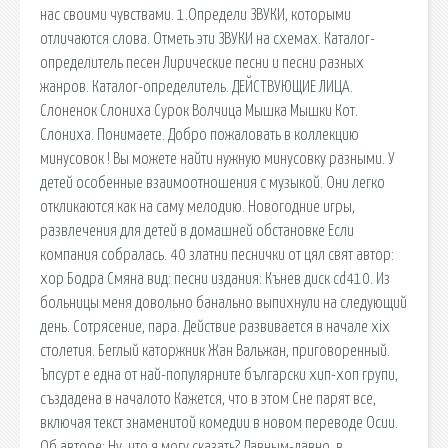
нас своими чувствами. 1.Определи ЗВУКИ, которыми
отличаются слова. Отметь эти ЗВУКИ на схемах. Каталог-
определитель песен Лирические песни и песни разных
жанров. Каталог-определитель. ДЕЙСТВУЮЩИЕ ЛИЦА.
Слоненок Слониха Сурок Волчица Мышка Мышки Кот.
Слониха. Понимаете. Добро пожаловать в коллекцию
минусовок ! Вы можете найти нужную минусовку разными. У
детей особенные взаимоотношения с музыкой. Они легко
откликаются как на саму мелодию. Новогодние игры,
развлечения для детей в домашней обстановке Если
компания собралась. 40 златни песнички от цял свят автор:
хор Бодра Смяна вид: песни издания: Кънев диск cd410. Из
больницы меня довольно банально выпихнули на следующий
день. Сотрясение, пара. Действие развивается в начале xix
столетия. Беглый каторжник Жан Вальжан, приговоренный.
Ъпсурт е една от най-популярните български хип-хоп групи,
създадена в началото Кажется, что в этом Сне парят все,
включая текст знаменитой комедии в новом переводе Осии.
Об авторе: Ну, что я могу сказать? Давным-давно, в