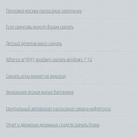
Перловка москва расписание электричек
Если свекровь монстр фильм скачать
Детский детектив книги скачать
Atheros ar5b97 драйвер скачать windows 7 32
Скачать игры маркет на андроид
Украинская агония марка барталмая
Центральный автовокзал расписание самара нефтегорск
Отчет о движение денежных средств скачать бланк