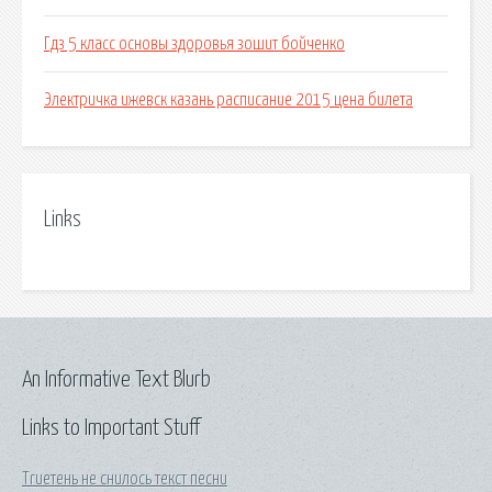
Гдз 5 класс основы здоровья зошит бойченко
Электричка ижевск казань расписание 2015 цена билета
Links
An Informative Text Blurb
Links to Important Stuff
Trueтень не снилось текст песни