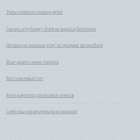
Этапы развития словаря детей
Скачать игру hungry shark на андроид бесплатно
Договор на оказание услуг по продаже автомобиля
Фиат дукато схема стартера
Лист никелевый гост
Углич кинотеатр расписание сеансов
Симпсоны скачать мультик на андроид