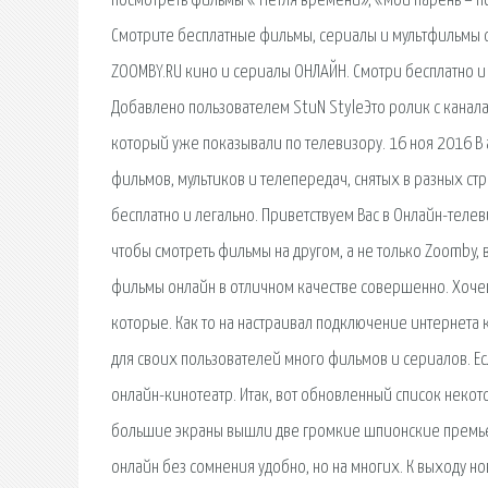
посмотреть фильмы « Петля времени», «Мой парень – пс
Смотрите бесплатные фильмы, сериалы и мультфильмы о
ZOOMBY.RU кино и сериалы ОНЛАЙН. Смотри бесплатно и л
Добавлено пользователем StuN StyleЭто ролик с канал
который уже показывали по телевизору. 16 ноя 2016 В
фильмов, мультиков и телепередач, снятых в разных ст
бесплатно и легально. Приветствуем Вас в Онлайн-телев
чтобы смотреть фильмы на другом, а не только Zoomby, 
фильмы онлайн в отличном качестве совершенно. Хочешь
которые. Как то на настраивал подключение интернета к
для своих пользователей много фильмов и сериалов. Е
онлайн-кинотеатр. Итак, вот обновленный список некото
большие экраны вышли две громкие шпионские премье
онлайн без сомнения удобно, но на многих. К выходу н