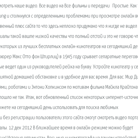
отреть наше видео. Все видео на Все фильмы и передачи · Простые. Как 
ung и столкнулся с определенными проблемами при просмотре онлайн 
енный плюс сайта то что здесь неплохо придумано что я нигде не видел
иалы такой вашпе низкой качествы что полный отстой и это не говорю ч
екоторых из лучших бесплатных онлайн-кинотеатров на сегодняшний де
фюрер Макс Отто фон Штирлиц) в 1945 году срывает сепаратные перего
 ведет один из руководителей рейха на букву. Устройте кинотеатр у с
ятной домашней обстановке и в удобное для вас время. Для вас. Мир Д
оями, роботами и Энтони Хопкинсом по мотивам фильма Майкла Крайтон
 пошло не так. Итак, вот обновленный список некоторых интернет-источ
можете на сегодняшний день использовать для поиска любимых
и без регистрации пользователи этого сайта смогут смотреть видео порт
иалы. 12 дек 2012 В ближайшее время в онлайн-режиме можно будет