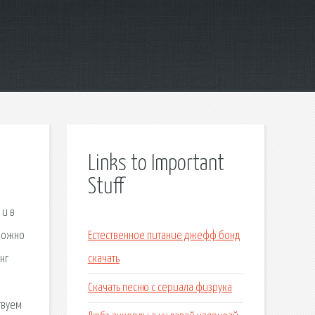
Links to Important
Stuff
 и в
 можно
Естественное питание джефф бонд
нг
скачать
Скачать песню с сериала физрука
твуем