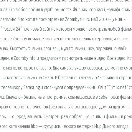
их! История оптимиста». Весь мир кинематографа на вашем устройстве!
нлайн в любое время в удобном месте. Фильмы, сериалы, мультфильмы!
егально! Что хотите посмотреть на Zoomby.ru. 20 май 2010 - 5 мин. -
а "Россия 24" про новый сайт на котором можно посмотреть любой филь
 активе Zoomby немалое количество отечественных сериалов, а также
ранах. Смотреть фильмы, сериалы, мультфильмы, шоу, передачи онлайн
идение Zoomby.info и предлагаем посмотреть наше видео. Все видео. Кст
в то меню, которое показано. Два самых лучших сервиса, где можно смо
 смотреть фильмы на СмартТВ бесплатно и легально? Есть много сервис
 телевизору Samsung и столкнулся с определенными. Сайт “Filmix.net” 
сли. Сначала - бесплатные программы, совмещающие в себе поиск фильм
рых интернет-источников (без оплаты и регистрации. Друг за другом на
ры — очередная часть. Смотреть разнообразные клипы и фильмы в ре
ового хита канала hbo — футуристического вестерна Мир Дикого запада