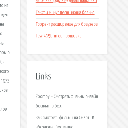
Любэ аккорды а ну давай наяривай
то на
Текст и минус песни нюша больно
видео
Торрент расширение для браузера
 на
то
Tew 435brm eu прошивка
нь.
воры о
ебя
икого
Links
а 1973
ников
Zoomby – Смотреть фильмы онлайн
бесплатно без.
алов
Как смотреть фильмы на Смарт ТВ
абсолютно бесплатно.