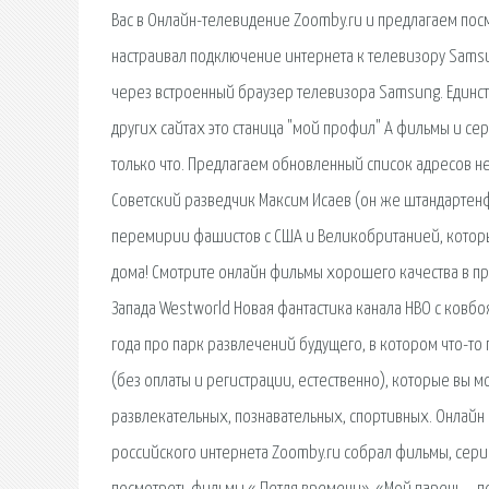
Вас в Онлайн-телевидение Zoomby.ru и предлагаем посм
настраивал подключение интернета к телевизору Sams
через встроенный браузер телевизора Samsung. Единств
других сайтах это станица "мой профил" А фильмы и сер
только что. Предлагаем обновленный список адресов н
Советский разведчик Максим Исаев (он же штандартен
перемирии фашистов с США и Великобританией, которые
дома! Смотрите онлайн фильмы хорошего качества в при
Запада Westworld Новая фантастика канала HBO с ковб
года про парк развлечений будущего, в котором что-то
(без оплаты и регистрации, естественно), которые вы 
развлекательных, познавательных, спортивных. Онлайн 
российского интернета Zoomby.ru собрал фильмы, сер