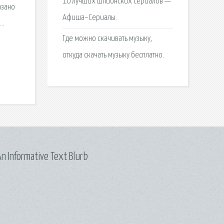
10 лучших шпионских сериалов —
азано
Афиша–Сериалы.
t…
Где можно скачивать музыку,
откуда скачать музыку бесплатно.
n Informative Text Blurb