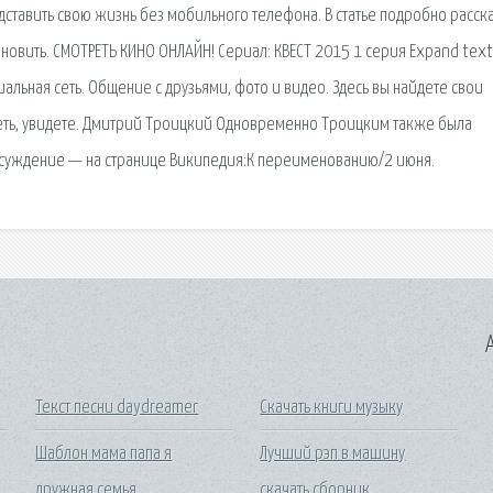
ставить свою жизнь без мобильного телефона. В статье подробно расск
становить. СМОТРЕТЬ КИНО ОНЛАЙН! Сериал: КВЕСТ 2015 1 серия Expand tex
альная сеть. Общение с друзьями, фото и видео. Здесь вы найдете свои
ть, увидете. Дмитрий Троицкий Одновременно Троицким также была
бсуждение — на странице Википедия:К переименованию/2 июня.
A
Текст песни daydreamer
Скачать книги музыку
Шаблон мама папа я
Лучший рэп в машину
дружная семья
скачать сборник