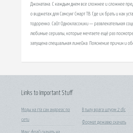
Джонатана. С каждым днем все сложнее и сложнее пред
о виджетах для Самсунг Смарт ТВ. Где их брать и как у
тодоренко. Сайт Одноклассники — развлекательная соци
любимые сериалы, которые мечтаете ещё раз посмотре
запущена специальная линейка. Пояснение причин и о
Links to Important Stuff
Моды на гта сан андреас по
В тылу врага штурм 2 dlc
сети
Формат дежавю скачать
Макс фрай скачать на