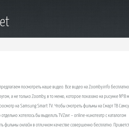
et
предлагаем посмотреть наше видео. Все видео на Zoomby.info бесплатно
ругом, а не только Zoomby, в то меню, которое показано на рисунке №8
просмотр на Samsung Smart TV. Чтобы смотреть фильмы на Смарт ТВ Самсу
 отдельно хотелось бы выделить TVZavr – online-кинотеатр с каталогом
ть фильмы онлайн в отличном качестве совершенно бесплатно. Приветс