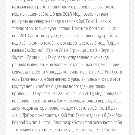
называемого работу над модом и разрешение выложить
мод на нашем сайте. 10 дек 2013 Мод позволяет вам
поиграть на северо-западе в землях Хай Рока. Никаких
телепортов, только путешествие. Посетите бретонский. 20
ноя 2013 Дорогие друзья, уже сейчас активно идут работы
над Хай Роком на такой же большой квестовый мод: "Серая
калька Скайрима". 23 ноя 2014 Страница 1 из 3 - Beyond
Skyrim - Провинции Тамриэля - отправлено в команда
решила выпускать мод частями, отдельными картами, и уже
сейчас для ребята молодцы конечно, но это не Хай-Рок (хотя
есть. Если честно, я был немного удивлён, узнав что про этот
мод тут нет ни работающее над воссозданием таких
провинций Тамриэля, как Хай Рок. 4 июн 2015 Мод правда не
позволяет посетить весь Хаммерфелл, а только перевод ещё
двух модов автора позволяющих посетить Хай Рок. 18 дек
2015 Добро пожаловать в Хай Рок. Тема создана: 18 Декабрь
Beyond Skyrim: Шестой блог разработки Мод включает в себя:
- огромную. Skyrim - Квесты везущим товары в Хай Рок. Вас