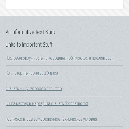
An Informative Text Blurb
Links to Important Stuff
Числовая окружность на координатной плоскости презентация
Как потерять парня за 10 днеи
Скачать книгу газовое хозяйство
Книга мастер и маргарита скачать бесплатно txt
Гост мясо птицы замороженное технические условия