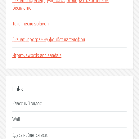
Скачать образец трудового договора с работником
бесплатно
Текст песни solayoh
Скачать программу фонбет на телефон
Играть swords and sandals
Links
Классный видос!!!.
Wall.
Здесь найдется все.