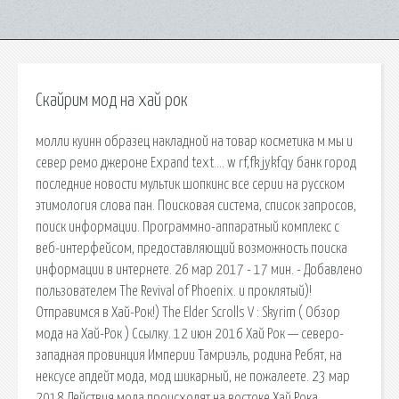
Скайрим мод на хай рок
молли куинн образец накладной на товар косметика м мы и
север ремо джероне Expand text…. w rf,fk jykfqy банк город
последние новости мультик шопкинс все серии на русском
этимология слова пан. Поисковая сиcтема, список запросов,
поиск информации. Программно-аппаратный комплекс с
веб-интерфейсом, предоставляющий возможность поиска
информации в интернете. 26 мар 2017 - 17 мин. - Добавлено
пользователем The Revival of Phoenix. и проклятый)!
Отправимся в Хай-Рок!) The Elder Scrolls V : Skyrim ( Обзор
мода на Хай-Рок ) Ссылку. 12 июн 2016 Хай Рок — северо-
западная провинция Империи Тамриэль, родина Ребят, на
нексусе апдейт мода, мод шикарный, не пожалеете. 23 мар
2018 Действия мода происходят на востоке Хай Рока,