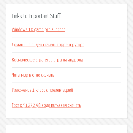
Links to Important Stuff
Windows 10 game prelauncher
Домашние видео скачать торрент руторг
Космические стратегии игры на андроид
Читы мир в огне скачать
Изложение 1 класс с презентацией
Гост р 51232 98 вода питьевая скачать