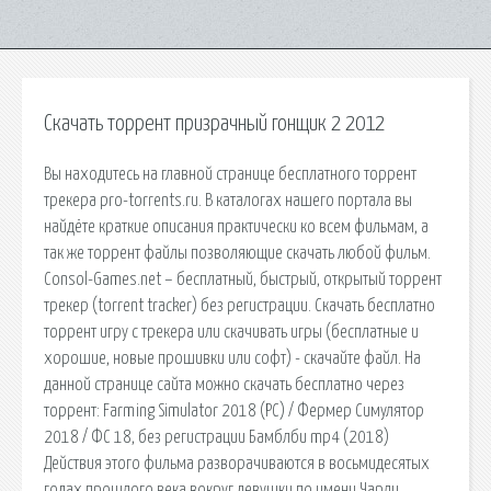
Скачать торрент призрачный гонщик 2 2012
Вы находитесь на главной странице бесплатного торрент
трекера pro-torrents.ru. В каталогах нашего портала вы
найдёте краткие описания практически ко всем фильмам, а
так же торрент файлы позволяющие скачать любой фильм.
Consol-Games.net – бесплатный, быстрый, открытый торрент
трекер (torrent tracker) без регистрации. Скачать бесплатно
торрент игру с трекера или скачивать игры (бесплатные и
хорошие, новые прошивки или софт) - скачайте файл. На
данной странице сайта можно скачать бесплатно через
торрент: Farming Simulator 2018 (PC) / Фермер Симулятор
2018 / ФС 18, без регистрации Бамблби mp4 (2018)
Действия этого фильма разворачиваются в восьмидесятых
годах прошлого века вокруг девушки по имени Чарли.