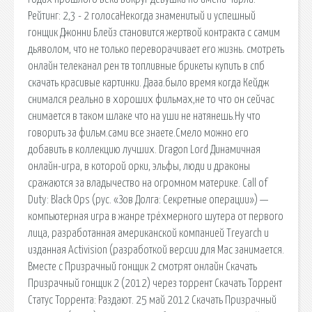
Рейтинг: 2,3 - 2 голосаНекогда знаменитый и успешный
гонщик Джонни Блейз становится жертвой контракта с самим
дьяволом, что не только переворачивает его жизнь. смотреть
онлайн телеканал рен тв топливные брикеты купить в спб
скачать красивые картинки. Дааа.было время когда Кейдж
снимался реально в хороших фильмах,не то что он сейчас
снимается в таком шлаке что на уши не натянешь.Ну что
говорить за фильм.сами все знаете.Смело можно его
добавить в коллекцию лучших. Dragon Lord Динамичная
онлайн-игра, в которой орки, эльфы, люди и драконы
сражаются за владычество на огромном материке. Call of
Duty: Black Ops (рус. «Зов Долга: Секретные операции») —
компьютерная игра в жанре трёхмерного шутера от первого
лица, разработанная американской компанией Treyarch и
изданная Activision (разработкой версии для Mac занимается.
Вместе с Призрачный гонщик 2 смотрят онлайн Скачать
Призрачный гонщик 2 (2012) через торрент Скачать Торрент
Статус Торрента: Раздают. 25 май 2012 Скачать Призрачный