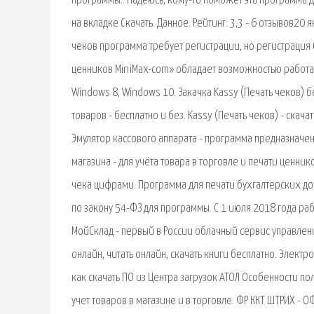
программы:. Надеюсь, кому-то поможет эта программа 
на вкладке Скачать. Данное. Рейтинг: 3,3 - 6 отзывов2
чеков программа требует регистрации, но регистрация б
ценников MiniMax-com» обладает возможностью работать
Windows 8, Windows 10. Закачка Kassy (Печать чеков) б
товаров - бесплатно и без. Kassy (Печать чеков) - скача
Эмулятор кассового аппарата - программа предназначен
магазина - для учёта товара в торговле и печати ценн
чека цифрами. Программа для печати бухгалтерских док
по закону 54-ФЗ для программы. С 1 июля 2018 года р
МойСклад - первый в России облачный сервис управления 
онлайн, читать онлайн, скачать книги бесплатно. Электро
как скачать ПО из Центра загрузок АТОЛ Особенности п
учет товаров в магазине и в торговле. ФР ККТ ШТРИХ -