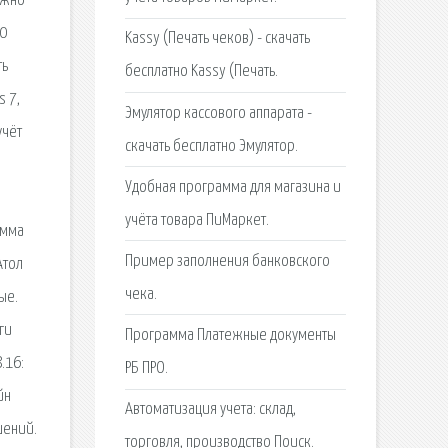
ожно
20
Kassy (Печать чеков) - скачать
ть
бесплатно Kassy (Печать.
s 7,
Эмулятор кассового аппарата -
учёт
скачать бесплатно Эмулятор.
Удобная программа для магазина и
учёта товара ПиМаркет.
умма
Пример заполнения банковского
Атол
чека.
ые.
ги
Программа Платежные документы
.16:
РБ ПРО.
йн
Автоматизация учета: склад,
шений.
торговля, производство Поиск.