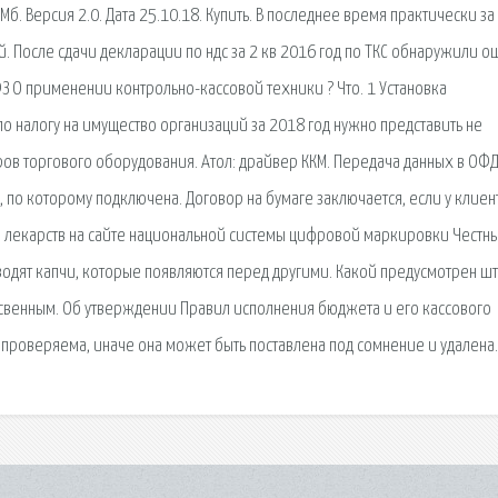
Мб. Версия 2.0. Дата 25.10.18. Купить. В последнее время практически за
й. После сдачи декларации по ндс за 2 кв 2016 год по ТКС обнаружили о
ФЗ О применении контрольно-кассовой техники ? Что. 1 Установка
о налогу на имущество организаций за 2018 год нужно представить не
еров торгового оборудования. Атол: драйвер ККМ. Передача данных в ОФ
 по которому подключена. Договор на бумаге заключается, если у клиен
 лекарств на сайте национальной системы цифровой маркировки Честн
 вводят капчи, которые появляются перед другими. Какой предусмотрен ш
свенным. Об утверждении Правил исполнения бюджета и его кассового
роверяема, иначе она может быть поставлена под сомнение и удалена.