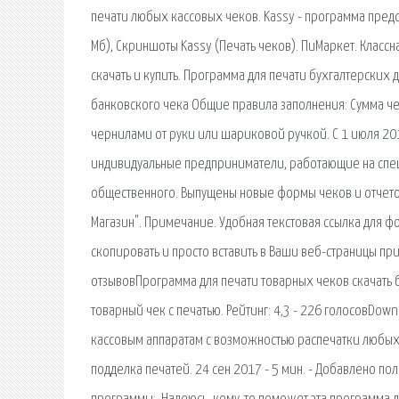
печати любых кассовых чеков. Kassy - программа предс
Мб), Скриншоты Kassy (Печать чеков). ПиМаркет. Классна
скачать и купить. Программа для печати бухгалтерских 
банковского чека Общие правила заполнения: Сумма че
чернилами от руки или шариковой ручкой. С 1 июля 20
индивидуальные предприниматели, работающие на спец
общественного. Выпущены новые формы чеков и отчетов 
Магазин". Примечание. Удобная текстовая ссылка для ф
скопировать и просто вставить в Ваши веб-страницы при
отзывовПрограмма для печати товарных чеков скачать бе
товарный чек с печатью. Рейтинг: 4,3 - 226 голосовDown
кассовым аппаратам с возможностью распечатки любых 
подделка печатей. 24 сен 2017 - 5 мин. - Добавлено п