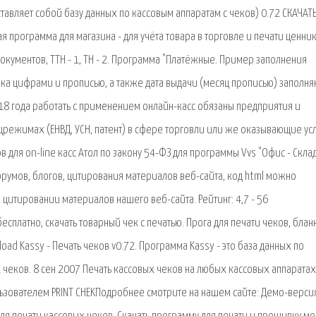
тавляет собой базу данных по кассовым аппаратам с чеков) 0.72 СКАЧАТЬ
я программа для магазина - для учёта товара в торговле и печати ценник
документов, ТТН - 1, ТН - 2. Программа "Платёжные. Пример заполнения
ка цифрами и прописью, а также дата выдачи (месяц прописью) заполня
18 года работать с применением онлайн-касс обязаны предприятия и
режимах (ЕНВД, УСН, патент) в сфере торговли или же оказывающие ус
для on-line касс Атол по закону 54-ФЗ для программы Vvs "Офис - Склад
орумов, блогов, цитирования материалов веб-сайта, код html можно
 цитировании материалов нашего веб-сайта. Рейтинг: 4,7 - 56
сплатно, скачать товарный чек с печатью. Прога для печати чеков, блан
load Kassy - Печать чеков v0.72. Программа Kassy - это база данных по
чеков. 8 сен 2007 Печать кассовых чеков на любых кассовых аппаратах
ользователем PRINT CHEKПодробнее смотрите на нашем сайте: Демо-верси