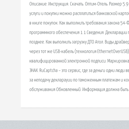
Описание. Инструкция. Скачать. Оптим-Отель. Размер 5.9 
услуги и покупки можно расплатиться банковской карто
в книге покупок. Как выполнить требования закона 54-
программного обеспечения 1 1 Сведения. Декларации п
позднее. Как выполнить загрузку ДТО Атол. Виды драйв
через тот же USB-кабель (технология EthernetOverUSB),
квалифицированной электронной подписи. Маркировка
ЗНАК. RuCaptcha – это сервис, где за деньги одни люди
за неподачу декларауии по таможенным платежам и ко
обслуживания Обновленный. Информация должна быть п