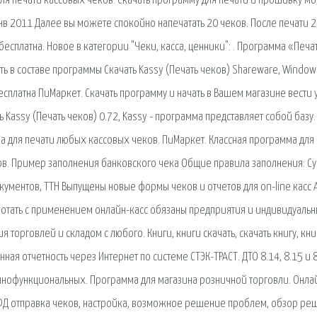
для печати кассовых чеков. Скачать программу для печати и прошивку м
0 янв 2011 Далее вы можете спокойно напечатать 20 чеков. После печати 
есплатна. Новое в категории "Чеки, касса, ценники": . Программа «Печа
 в составе программы Скачать Kassy (Печать чеков) Shareware, Window
есплатна ПиМаркет. Скачать программу и начать в Вашем магазине вести 
ть Kassy (Печать чеков) 0.72, Kassy - программа представляет собой базу.
а для печати любых кассовых чеков. ПиМаркет. Классная программа для
иков. Пример заполнения банковского чека Общие правила заполнения: С
ументов, ТТН Выпущены новые формы чеков и отчетов для on-line касс 
аботать с применением онлайн-касс обязаны предприятия и индивидуальн
торговлей и складом с любого. Книги, книги скачать, скачать книгу, кни
нная отчетность через Интернет по системе СТЭК-ТРАСТ. ДТО 8.14, 8.15 и 8
олнофункциональных. Программа для магазина розничной торговли. Онла
 ОФД отправка чеков, настройка, возможное решение проблем, обзор ре