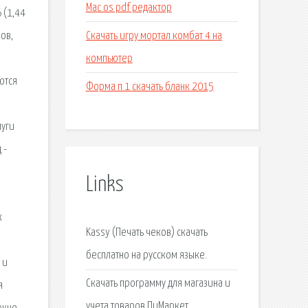
Mac os pdf редактор
 (1,44
Скачать игру мортал комбат 4 на
ов,
компьютер
ются
Форма п 1 скачать бланк 2015
луги
 -
Links
к
Kassy (Печать чеков) скачать
бесплатно на русском языке.
 и
Скачать программу для магазина и
я
учета товаров ПиМаркет.