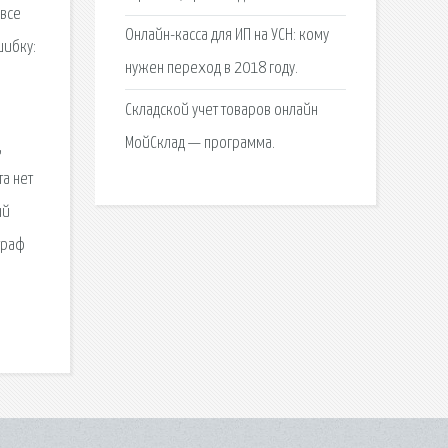
 все
Онлайн-касса для ИП на УСН: кому
шибку:
нужен переход в 2018 году.
Складской учет товаров онлайн
МойСклад — программа.
Д
та нет
ый
траф