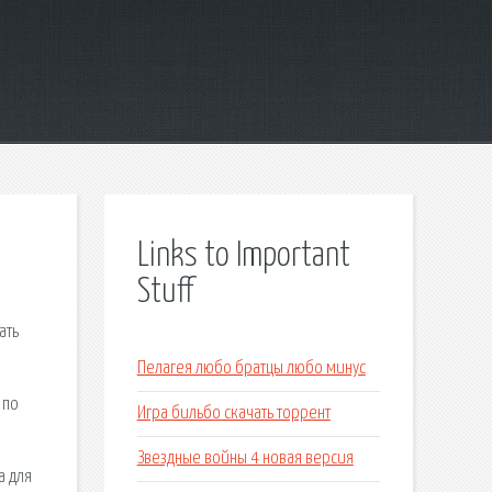
Links to Important
Stuff
ать
Пелагея любо братцы любо минус
 по
Игра бильбо скачать торрент
Звездные войны 4 новая версия
а для