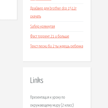
Драйвер для brother dcp 1512r
скачать
Safeip крякнутая
Фаст торрент 21 и больше
Текст песни би 2 ты ждешь ребенка
Links
Презентация к уроку по
окружающему миру (2 класс)