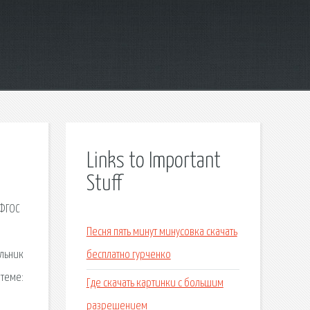
Links to Important
Stuff
 ФГОС
Песня пять минут минусовка скачать
альник
бесплатно гурченко
 теме:
Где скачать картинки с большим
разрешением