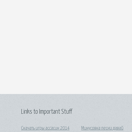
Links to Important Stuff
Скачать игры ассасин 2014
Минусовка песни давай