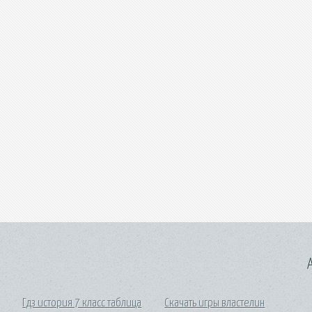
A
Гдз история 7 класс таблица
Скачать игры властелин