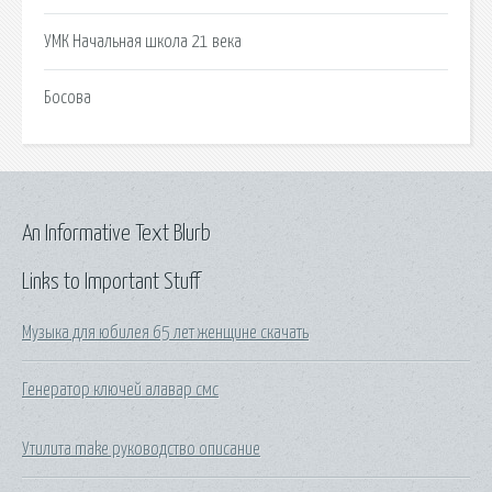
УМК Начальная школа 21 века
Босова
An Informative Text Blurb
Links to Important Stuff
Музыка для юбилея 65 лет женщине скачать
Генератор ключей алавар смс
Утилита make руководство описание