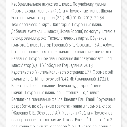
Изобразительное искусство 1 класс. По учебнику Кузина.
Форма входа. Главная » Файлы » Поурочные планы. Школа
России. Скачать с сервера (2.19 Mb) 01.06.2017, 20:54.
Технологические карты. Категория: Поурочные планы
Добавил: sveta-71. 1 класс (Школа России) помогут учителю в
планировании урока. Технологические карты. Обучение
грамоте. 1 класс (автор Горецкий В.Г., Кирюшкин В.А.,. Азбука.
По кнопке ниже вы можете скачать Технологические карты.
Название: Поурочное планирование Литературное чтение 1
класс Автор(ы): Н.В.Лободина Год издания: 2013
Издательство: Учитель Количество страниц: 177 Формат: pdf
Скачать: lit_1_klimanovoy.pdf 3,42 Mb (cкачиваний: 1721).
Категория: Планирование. Целевая аудитория: 1 класс.
Скачать Поурочные планы по чистописанию, 1 класс.
Бесплатное скачивание файла. Введите Ваш Email. Поурочные
разработки по обучению грамоте: чтение и письмо 1 класс
(Жиренко О.Е., Обухова Л.А.). Главная » Файлы » Поурочное
планирование по программе "Школа России". 1 класс" 1 и 2
полугодие.zip. Скачать с сервера (1.84. 1 класс: поурочные