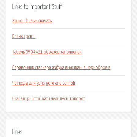
Links to Important Stuff
Хэнкок фильм скачать
Бланки рсв 1
Табель 0504421 образец заполнения
Справочник сталкера азбука выживания чернобров в
Чит коды для guns gore and cannoli
Скачать рингтон кати лель пусть говорят
Links