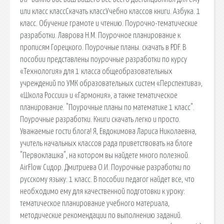
или класс классСкачать классУчебно классов книги. Азбука. 1
класс. Обучение грамоте и чтению. Поурочно-тематические
разработки. Лаврова Н.М. Поурочное планирование к
прописям Горецкого. Поурочные планы. cкачать в PDF. В
пособии представлены поурочные разработки по курсу
«Технология» для 1 класса общеобразовательных
учреждений по УМК образовательных систем «Перспектива»,
«Школа России» и «Гармония», а также тематическое
планирование. "Поурочные планы по математике 1 класс".
Поурочные разработки. Книги скачать легко и просто.
Уважаемые гости блога! Я, Евдокимова Лариса Николаевна,
учитель начальных классов рада приветствовать на блоге
"Первоклашка", на котором вы найдете много полезной.
AirFlow Сидор. Дмитриева О.И. Поурочные разработки по
русскому языку: 1 класс. В пособии педагог найдет все, что
необходимо ему для качественной подготовки к уроку:
тематическое планирование учебного материала,
методические рекомендации по выполнению заданий.