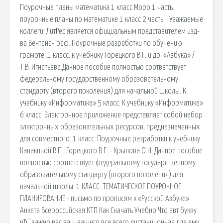
Поурочные планы математика 1 класс Моро 1 часть.
поурочные планы по математике 1 класс 2 часть. · Уважаемые
коллеги! ЛитРес является официальным представителем изд-
ва Вентана-Граф. Поурочные разработки по обучению
грамоте: 1 класс: к учебнику Горецкого В.Г. и др. «Азбука» /
Т.В. Игнатьева.Данное пособие полностью соответствует
федеральному государственному образовательному
стандарту (второго поколения) для начальной школы. К
учебнику «Информатика» 5 класс: К учебнику «Информатика»
6 класс: Электронное приложение представляет собой набор
электронных образовательных ресурсов, предназначенных
для совместного. 1 класс. Поурочные разработки к учебнику
Канакиной В.П., Горецкого В.Г. - Крылова О.Н. Данное пособие
полностью соответствует федеральному государственному
образовательному стандарту (второго поколения) для
начальной школы. 1 КЛАСС. ТЕМАТИЧЕСКОЕ ПОУРОЧНОЕ
ПЛАНИРОВАНИЕ - письмо по прописям к «Русской Азбуке».
Анкета Всероссийская КТП Как Скачать Учебно Что авт букву
вЂ" важно вас ваш вашего все всего дистанционная для ему