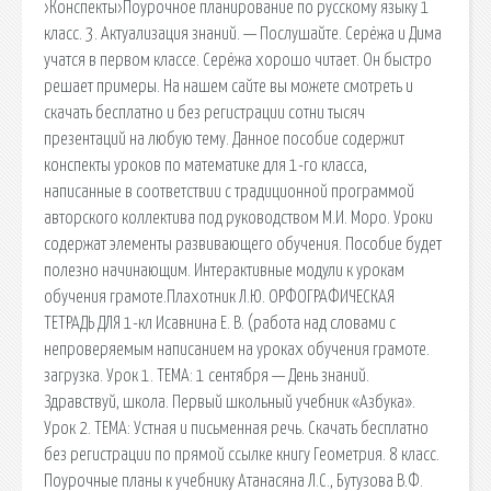
›Конспекты›Поурочное планирование по русскому языку 1
класс. 3. Актуализация знаний. — Послушайте. Серёжа и Дима
учатся в первом классе. Серёжа хорошо читает. Он быстро
решает примеры. На нашем сайте вы можете смотреть и
скачать бесплатно и без регистрации сотни тысяч
презентаций на любую тему. Данное пособие содержит
конспекты уроков по математике для 1-го класса,
написанные в соответствии с традиционной программой
авторского коллектива под руководством М.И. Моро. Уроки
содержат элементы развивающего обучения. Пособие будет
полезно начинающим. Интерактивные модули к урокам
обучения грамоте.Плахотник Л.Ю. ОРФОГРАФИЧЕСКАЯ
ТЕТРАДЬ ДЛЯ 1-кл Исавнина Е. В. (работа над словами с
непроверяемым написанием на уроках обучения грамоте.
загрузка. Урок 1. ТЕМА: 1 сентября — День знаний.
Здравствуй, школа. Первый школьный учебник «Азбука».
Урок 2. ТЕМА: Устная и письменная речь. Скачать бесплатно
без регистрации по прямой ссылке книгу Геометрия. 8 класс.
Поурочные планы к учебнику Атанасяна Л.С., Бутузова В.Ф.