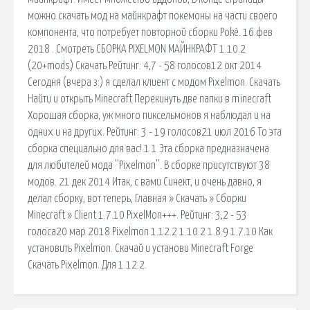
можно скачать мод на майнкрафт покемоны на части своего
компонента, что потребует повторной сборки Poké. 16 фев
2018 . Смотреть СБОРКА PIXELMON МАЙНКРАФТ 1.10.2
(20+mods) Скачать Рейтинг: 4,7 - 58 голосов12 окт 2014
Сегодня (вчера з:) я сделал клиент с модом Pixelmon. Скачать
Найти и открыть Minecraft Перекинуть две папки в minecraft
Хорошая сборка, уж много пиксельмонов я наблюдал и на
одних и на других. Рейтинг: 3 - 19 голосов21 июл 2016 То эта
сборка специально для вас! 1 1 Эта сборка предназначена
для любителей мода ''Pixelmon''. В сборке присутствуют 38
модов. 21 дек 2014 Итак, с вами Синект, и очень давно, я
делал сборку, вот теперь, Главная » Скачать » Сборки
Minecraft » Client 1.7.10 PixelMon+++. Рейтинг: 3,2 - 53
голоса20 мар 2018 Pixelmon 1.12.2 1.10.2 1.8.9 1.7.10 Как
установить Pixelmon. Скачай и установи Minecraft Forge
Скачать Pixelmon. Для 1.12.2.