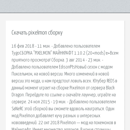
Скачать pixelmon сборку
16 фев 2018 - 11 мин. - Добавлено пользователем
TygoСБОРКА "PIXELMON" МАЙНКРАФТ 1.10.2 (20+mods) ▻Всем
приятного просмотра! Сборка. 3 авг 2014 - 23 мин. -
Добавлено пользователем EdisonPtsНовый сезон с модом
Пиксельмон, на новой версии. Много изменений в новой
версии это мода, и нам предстоит ловить всех. Ютубер REDS в
данный момент играет на сборке Pixelmon от сервера Black
Dragon. Перейдите по ссылке и скачайте лаунчер, играйте на
сервере. 24 ноя 2015 - 19 мин. - Добавлено пользователем
SaNeRС этой сборкой вы сможете вдоволь наиграться. Один
мод Pixelmon добавляет кучу разных и интересных
нововведений. 22 окт 2018 Pixelmon — мод на покемонов в
Майнкрафт. Имеет множество аддонов, В конце страницы