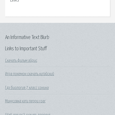
Links
An Informative Text Blurb
Links to Important Stuff
Скачать фильм айрис
Игра покемон скачать китайский
Гдз биология 7 класс сонина
Минусовка кэти перри roar
Gta5 для ps3 скачать торрент