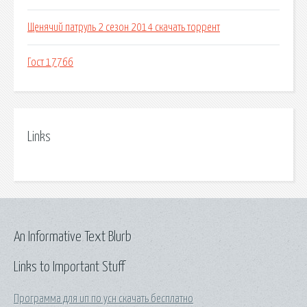
Щенячий патруль 2 сезон 2014 скачать торрент
Гост 17766
Links
An Informative Text Blurb
Links to Important Stuff
Программа для ип по усн скачать бесплатно