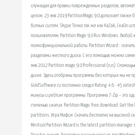
служащая для правки поврежденных разделов, автомат
целом. 23 янв 2019 PartitionMagic 9.0 допускает также 
битных систем. Skype Точно так же как KaZaA, Скайп ис
пользователям. Partition Magic 9.0 Rus Windows. Любо
полнофункциональной работы. Partition Wizard - скачать 
разделами жесткого диска. С его помощью можно изменя
янв 2012 Partition magic 9.0 Professional (rus). Спом
диске. Здесь отобраны программы без которых мы не п
GoldSoftware.ru постоянно следит Rating: 4.6 - 45 votes
минусы и рейтинг программы. Программа 7-Zip – это о
степенью сжатия. Partition Magic free download. Get the l
partitions. Игра Мафия. Скачать бесплатно на высокой ск
Minitool Partition Wizard is the latest partition manage