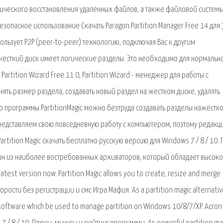
ического восстановления удаленных файлов, а также файловой системы
безопасное использование Скачать Paragon Partition Manager Free 14 для
пользует P2P (peer-to-peer) технологию, подключая Вас к другим
й жесткий диск имеет логические разделы. Это необходимо для нормальн
Partition Wizard Free 11.0, Partition Wizard - менеджер для работы с
ть размер раздела, создавать новый раздел на жестком диске, удалять.
ощью программы PartitionMagic можно безтруда создавать разделы нажестк
редставляем свою повседневную работу с компьютером, поэтому редакц
Partition Magic скачать бесплатно русскую версию для Windows 7 / 8 / 10.
дин из наиболее востребованных архиваторов, который обладает высок
atest version now. Partition Magic allows you to create, resize and merge
орости без регистрации и смс Игра Мафия. As a partition magic alternativ
r software which be used to manage partition on Windows 10/8/7/XP. Acron