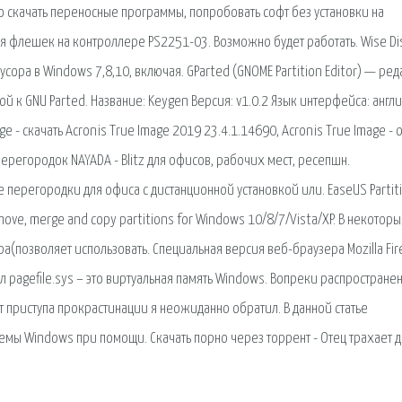
о скачать переносные программы, попробовать софт без установки на
ия флешек на контроллере PS2251-03. Возможно будет работать. Wise Di
 мусора в Windows 7,8,10, включая. GParted (GNOME Partition Editor) — ре
к GNU Parted. Название: Keygen Версия: v1.0.2 Язык интерфейса: англ
ge - скачать Acronis True Image 2019 23.4.1.14690, Acronis True Image - 
ерегородок NAYADA - Blitz для офисов, рабочих мест, ресепшн.
перегородки для офиса с дистанционной установкой или. EaseUS Partit
, move, merge and copy partitions for Windows 10/8/7/Vista/XP. В некотор
ра(позволяет использовать. Специальная версия веб-браузера Mozilla Fir
pagefile.sys – это виртуальная память Windows. Вопреки распростране
 приступа прокрастинации я неожиданно обратил. В данной статье
мы Windows при помощи. Скачать порно через торрент - Отец трахает до