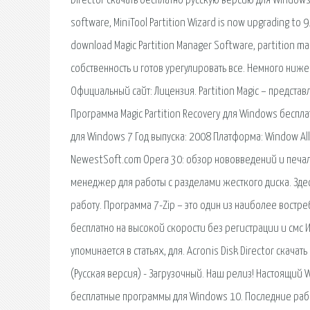
Director скачать бесплатно русскую версию для Windows 
software, MiniTool Partition Wizard is now upgrading to 
download Magic Partition Manager Software, partition m
собственность и готов урегулировать все. Немного ниже 
Официальный сайт: Лицензия. Partition Magic – предст
Программа Magic Partition Recovery для Windows бесплатно
для Windows 7 Год выпуска: 2008 Платформа: Window All
NewestSoft.com Opera 30: обзор нововведений и печальные
менеджер для работы с разделами жесткого диска. Зд
работу. Программа 7-Zip – это один из наиболее востр
бесплатно на высокой скорости без регистрации и смс 
упоминается в статьях, для. Acronis Disk Director скача
(Русская версия) - Загрузочный. Наш релиз! Настоящий 
бесплатные программы для Windows 10. Последние рабо