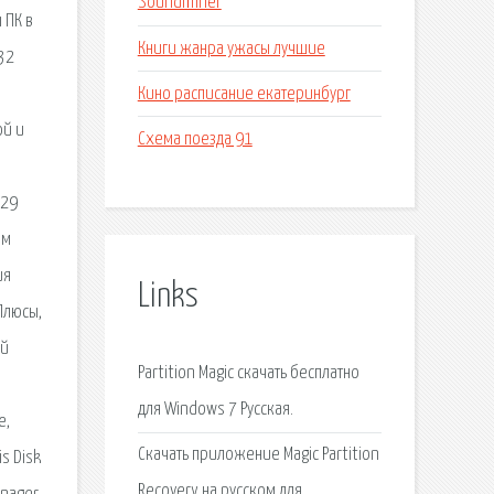
Soundminer
 ПК в
Книги жанра ужасы лучшие
 32
Кино расписание екатеринбург
ой и
Схема поезда 91
 29
ом
ия
Links
 Плюсы,
ой
Partition Magic скачать бесплатно
для Windows 7 Русская.
e,
Скачать приложение Magic Partition
is Disk
Recovery на русском для.