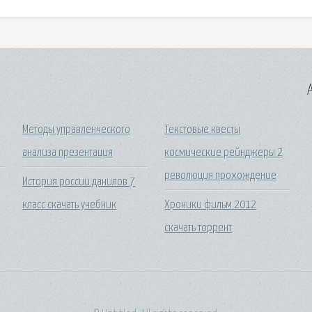
A
Методы управленческого
Текстовые квесты
анализа презентация
космические рейнджеры 2
революция прохождение
История россии данилов 7
класс скачать учебник
Хроники фильм 2012
скачать торрент