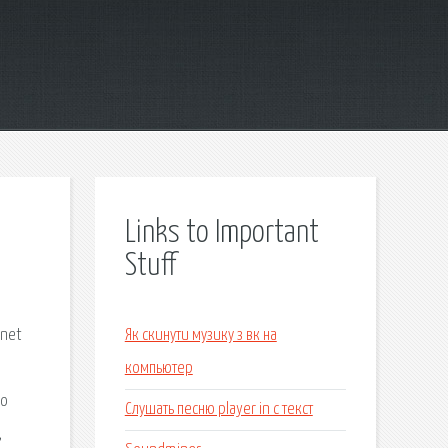
Links to Important
Stuff
n
.net
Як скинути музику з вк на
ы
компьютер
to
Слушать песню player in c текст
,