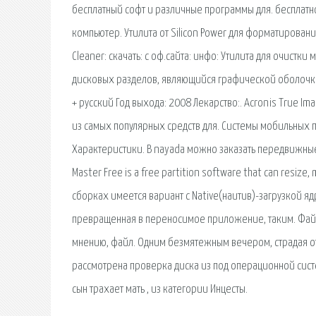
бесплатный софт и различные программы для. бесплатн
компьютер. Утилита от Silicon Power для форматирован
Cleaner: скачать: с оф.сайта: инфо: Утилита для очистки
дисковых разделов, являющийся графической оболочкой 
+ русский Год выхода: 2008 Лекарство:. Acronis True Ima
из самых популярных средств для. Системы мобильных п
Характеристики. В nayada можно заказать передвижные 
Master Free is a free partition software that can resize
сборках имеется вариант с Native(наитив)-загрузкой яд
превращенная в переносимое приложение, таким. Файл 
мнению, файл. Одним безмятежным вечером, страдая от
рассмотрена проверка диска из под операционной систе
сын трахает мать , из категории Инцесты.