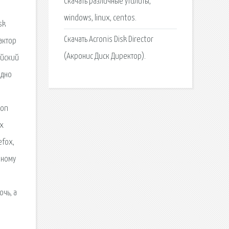
Скачать различные утилиты,
windows, linux, centos.
sk
Скачать Acronis Disk Director
дактор
(Акронис Диск Директор).
ийский
одно
ion
ых
efox,
нному
чь, а