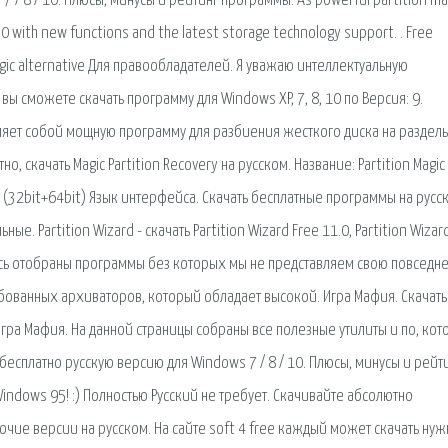
7 / 8 / 10. Плюсы, минусы и рейтинг программы. As powerful partition m
9.0 with new functions and the latest storage technology support. . Free
agic alternative Для правообладателей. Я уважаю интеллектуальную
вы сможете скачать программу для Windows XP, 7, 8, 10 по Версия: 9.
авляет собой мощную программу для разбиения жесткого диска на разделы
, скачать Magic Partition Recovery на русском. Название: Partition Magic
 (32bit+64bit) Язык интерфейса. Скачать бесплатные программы на русск
. Partition Wizard - скачать Partition Wizard Free 11.0, Partition Wizard
есь отобраны программы без которых мы не представляем свою повседн
ебованных архиваторов, который обладает высокой. Игра Мафия. Скачать
Игра Мафия. На данной страницы собраны все полезные утилиты и по, кот
ть бесплатно русскую версию для Windows 7 / 8 / 10. Плюсы, минусы и рейти
Windows 95! :) Полностью Русский не требует. Скачивайте абсолютно
чие версии на русском. На сайте soft 4 free каждый может скачать ну