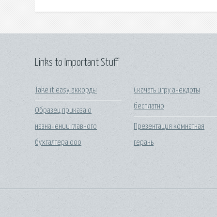
Links to Important Stuff
Take it easy аккорды
Скачать игру анекдоты
бесплатно
Образец приказа о
назначении главного
Презентация комнатная
бухгалтера ооо
герань