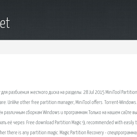
et
для разбиения жесткого диска на разделы. 28 Jul 2015 MiniTool Partitio
ware. Unlike other free partition manager, MiniTool offers. Torrent-Windows
щён различным сборкам Windows и программам.Только на нашем сайте в
ать её через. Free download Partition Magic 9, recommended with easily 
her there is any partition magic. Magic Partition Recovery - спецпрограмма