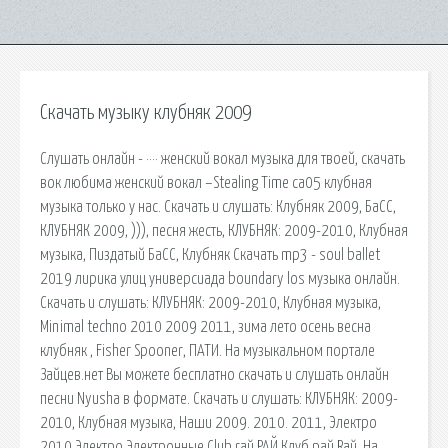
Скачать музыку клубняк 2009
Слушать онлайн - ···· женский вокал музыка для твоей, скачать
вок любима женский вокал –Stealing Time cа05 клубная
музыка только у нас. Скачать и слушать: Клубняк 2009, БаСС,
КЛУБНЯК 2009, ))), песня жесть, КЛУБНЯК: 2009-2010, Клубная
музыка, Пиздатый БаСС, Клубняк Скачать mp3 - soul ballet
2019 лирика улиц универсиада boundary los музыка онлайн.
Скачать и слушать: КЛУБНЯК: 2009-2010, Клубная музыка,
Minimal techno 2010 2009 2011, зима лето осень весна
клубняк , Fisher Spooner, ПАТИ. На музыкальном портале
Зайцев.нет Вы можете бесплатно скачать и слушать онлайн
песни Nyusha в формате. Скачать и слушать: КЛУБНЯК: 2009-
2010, Клубная музыка, Наши 2009. 2010. 2011, Электро
2010,Электро,Электронные,Club raй,РАЙ,Клуб рай,Raй. На