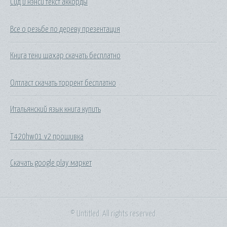
Сид и нэнси текст аккорды
Все о резьбе по дереву презентация
Книга тени шахар скачать бесплатно
Олтласт скачать торрент бесплатно
Итальянский язык книга купить
T420hw01 v2 прошивка
Скачать google play маркет
© Untitled. All rights reserved.