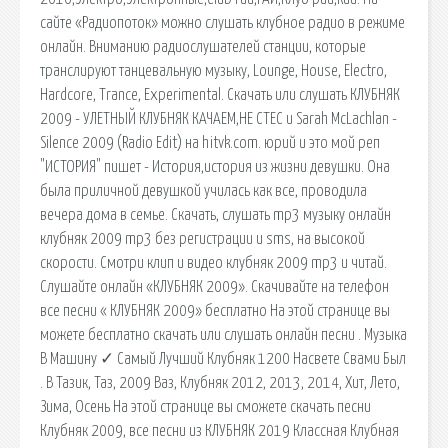
сайте «Радиопоток» можно слушать клубное радио в режиме
онлайн. Вниманию радиослушателей станции, которые
транслируют танцевальную музыку, Lounge, House, Electro,
Hardcore, Trance, Experimental. Скачать или слушать КЛУБНЯК
2009 - УЛЕТНЫЙ КЛУБНЯК КАЧАЕМ,НЕ СТЕС и Sarah McLachlan -
Silence 2009 (Radio Edit) на hitvk.com. юрий и это мой реп
"ИСТОРИЯ" пишет - История,история из жизни девушки. Она
была приличной девушкой училась как все, проводила
вечера дома в семье. Скачать, слушать mp3 музыку онлайн
клубняк 2009 mp3 без регистрации и sms, на высокой
скорости. Смотри клип и видео клубняк 2009 mp3 и читай.
Слушайте онлайн «КЛУБНЯК 2009». Скачивайте на телефон
все песни « КЛУБНЯК 2009» бесплатно На этой странице вы
можете бесплатно скачать или слушать онлайн песни . Музыка
В Машину ✓ Самый Лучший Клубняк 1200 Насвете Свами Был
. В Тазик, Таз, 2009 Ваз, Клубняк 2012, 2013, 2014, Хит, Лето,
Зима, Осень На этой странице вы сможете скачать песни
Клубняк 2009, все песни из КЛУБНЯК 2019 Классная Клубная