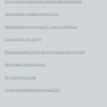
Урок русского языка 6 класс неологизмы презентация
Скачать маша и медведь торрент игра
Эволюционная роль мутаций 11 класс презентация
Скачать супер чит css v34
Фильм последний секрет мастера скачать через торрент
Хаус музыка скачать торрент
Play store pulsuz yukle
Скачать азербайджанская музыка 2013