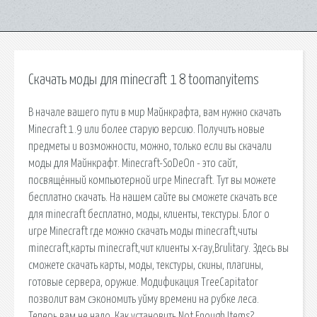
Скачать моды для minecraft 1 8 toomanyitems
В начале вашего пути в мир Майнкрафта, вам нужно скачать
Minecraft 1.9 или более старую версию. Получить новые
предметы и возможности, можно, только если вы скачали
моды для Майнкрафт. Minecraft-SoDeOn - это сайт,
посвящённый компьютерной игре Minecraft. Тут вы можете
бесплатно скачать. На нашем сайте вы сможете скачать все
для minecraft бесплатно, моды, клиенты, текстуры. Блог о
игре Minecraft где можно скачать моды minecraft,читы
minecraft,карты minecraft,чит клиенты x-ray,Brulitary. Здесь вы
сможете скачать карты, моды, текстуры, скины, плагины,
готовые сервера, оружие. Модификация TreeCapitator
позволит вам сэкономить уйму времени на рубке леса.
Теперь вам не надо. Как установить Not Enough Items?