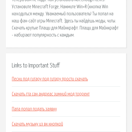
Установите Minecraft Forge; Нажмите Win+R (кнопка Win
находиться между. Уважаемый пользователь! Ты попал на
наш фан-сайт игры Minecraft. Здесь ты найдёшь моды, читы.
Скачать крутые Плащи для Майнкрафт. Плащи для Майнкрафт
- набирают популярность с каждым.
Links to Important Stuff
Песни под гитару под гитару прости скачать
Скачать гта сан андреас зимний мод торрент
Папа попал подать заявку
Скачать музыку из вк кнопкой