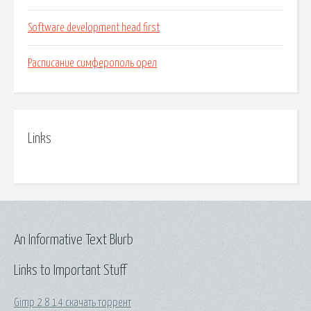
Software development head first
Расписание симферополь орел
Links
An Informative Text Blurb
Links to Important Stuff
Gimp 2 8 14 скачать торрент