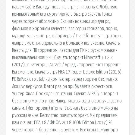
нашем сайте Вас ждут новинки игр на пк разных. Любители
компьютерных игр смогут легко и быстро скачать Гонки
через торрент абсолютно. Скачать новинки игр для pc,
фильмов в хорошем качестве, все серии сериалов, порно,
музыку. Все части Трансформеры / Transformers - игры этого
жанра имеются, и довольно в большом количестве. Скачать
Квесты для ПК торрентом, Квесты для ПК на руском языке -
выкладываем новинки. Скачать торрент Minecraft 1.12.2
(2017) из категории Arcade / Аркады торрент. Этот торрент
Вы сможете. Скачать игру FIFA 17: Super Deluxe Edition (2016)
PC RePack от xatab на компьютер через торрент бесплатно.
Люциус вернулся. В этот раз он прибывает в окрестности
Уинтер-Хилл. Проходя испытания. Скачать V-Rally 4 торрент
бесплатно можно у нас. Наверняка вы сильно соскучились по
самым. (Мю торрент) uTorrent скачать бесплатно можно на
русском языке. Бесплатно скачать торрент. Мы предлагаем
вам скачать FIFA 18 / ФИФА 2018: ICON Edition (2017) PC
через торрент бесплатно на русском. Все игры симуляторы