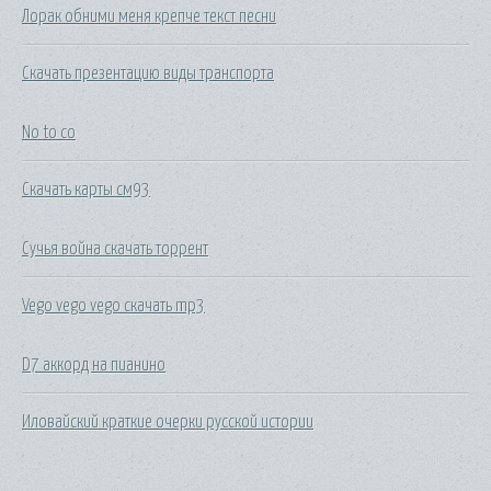
Лорак обними меня крепче текст песни
Скачать презентацию виды транспорта
No to co
Скачать карты см93
Сучья война скачать торрент
Vego vego vego скачать mp3
D7 аккорд на пианино
Иловайский краткие очерки русской истории