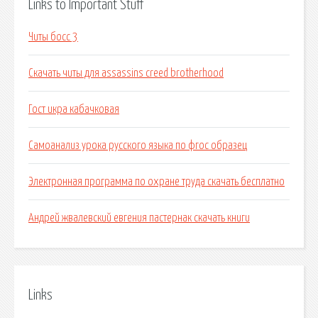
Links to Important Stuff
Читы босс 3
Скачать читы для assassins creed brotherhood
Гост икра кабачковая
Самоанализ урока русского языка по фгос образец
Электронная программа по охране труда скачать бесплатно
Андрей жвалевский евгения пастернак скачать книги
Links