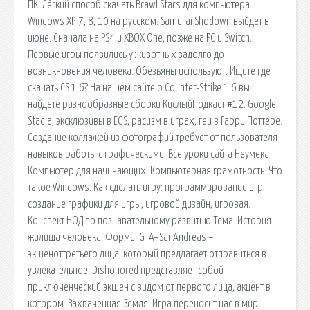
ПК. Лёгкий способ скачать Brawl Stars для компьютера
Windows XP, 7, 8, 10 на русском. Samurai Shodown выйдет в
июне. Сначала на PS4 и XBOX One, позже на PC и Switch.
Первые игры появились у животных задолго до
возникновения человека. Обезьяны используют. Ищите где
скачать CS 1.6? На нашем сайте о Counter-Strike 1.6 вы
найдете разнообразные сборки КислыйПодкаст #12. Google
Stadia, эксклюзивы в EGS, расизм в играх, геи в Гарри Поттере.
Создание коллажей из фотографий требует от пользователя
навыков работы с графическими. Все уроки сайта Неумека
Компьютер для начинающих. Компьютерная грамотность. Что
такое Windows. Как сделать игру: программирование игр,
создание графики для игры, игровой дизайн, игровая.
Конспект НОД по познавательному развитию Тема: История
жилища человека. Форма. GTA–SanAndreas –
экшеноттретьего лица, который предлагает отправиться в
увлекательное. Dishonored представляет собой
приключенческий экшен с видом от первого лица, акцент в
котором. Захваченная Земля: Игра переносит нас в мир,