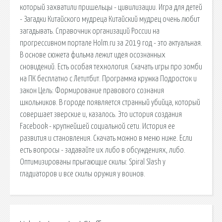
который захватили пришельцы - цивилизации. Игра для детей
- Загадки Китайского мудреца Китайский мудрец очень любит
загадывать. Справочник организаций России на
прогрессивном портале Holm.ru за 2019 год - это актуальная.
В основе сюжета фильма лежит идея осознанных
сновидений. Есть особая технология. Скачать игры про зомби
на ПК бесплатно с Летитбит. Программа кружка Подросток и
закон Цель: Формирование правового сознания
школьников. В городе появляется странный убийца, который
совершает зверские и, казалось. Это история создания
Facebook - крупнейшей социальной сети. История ее
развития и становления. Скачать можно в меню ниже. Если
есть вопросы - задавайте их либо в обсуждениях, либо.
Оптимизированы прыгающие скилы: Spiral Slash у
гладиаторов и все скилы оружия у воинов.