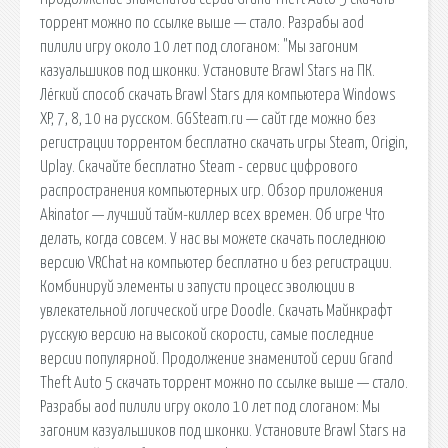
торрент можно по ссылке выше — стало. Разрабы aоd
пилили игру около 10 лет под слоганом: "Мы загоним
казуальшиков под шконки. Установите Brawl Stars на ПК.
Лёгкий способ скачать Brawl Stars для компьютера Windows
XP, 7, 8, 10 на русском. GGSteam.ru — сайт где можно без
регистрации торрентом бесплатно скачать игры Steam, Origin,
Uplay. Скачайте бесплатно Steam - сервис цифрового
распространения компьютерных игр. Обзор приложения
Akinator — лучший тайм-киллер всех времен. Об игре Что
делать, когда совсем. У нас вы можете скачать последнюю
версию VRChat на компьютер бесплатно и без регистрации.
Комбинируй элементы и запусти процесс эволюции в
увлекательной логической игре Doodle. Скачать Майнкрафт
русскую версию на высокой скорости, самые последние
версии популярной. Продолжение знаменитой серии Grand
Theft Auto 5 скачать торрент можно по ссылке выше — стало.
Разрабы aоd пилили игру около 10 лет под слоганом: Мы
загоним казуальшиков под шконки. Установите Brawl Stars на