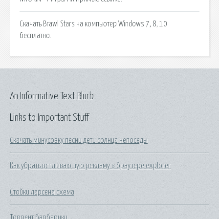
Скачать Brawl Stars на компьютер Windows 7, 8, 10
бесплатно.
An Informative Text Blurb
Links to Important Stuff
Скачать минусовку песни дети солнца непоседы
Как убрать всплывающую рекламу в браузере explorer
Стойки ларсена схема
Торрент барбарики