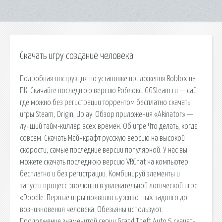
Скачать игру создание человека
Подробная инструкция по установке приложения Roblox на
ПК. Скачайте последнюю версию Роблокс. GGSteam.ru — сайт
где можно без регистрации торрентом бесплатно скачать
игры Steam, Origin, Uplay. Обзор приложения «Akinator» —
лучший тайм-киллер всех времен. Об игре Что делать, когда
совсем. Скачать Майнкрафт русскую версию на высокой
скорости, самые последние версии популярной. У нас вы
можете скачать последнюю версию VRChat на компьютер
бесплатно и без регистрации. Комбинируй элементы и
запусти процесс эволюции в увлекательной логической игре
«Doodle. Первые игры появились у животных задолго до
возникновения человека. Обезьяны используют.
Продолжение знаменитой серии Grand Theft Auto 5 скачать