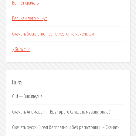
Випнет скачать
Великан лето минус
Скачать бесплатно песню лезгинка чеченская
360 wifi 2
Links
Guf — Википедия.
Скачать АнимациЯ — Врут враги Слушать музыку онлайн.
Скачать русский рэп бесплатно и без регистрации – Скачать.