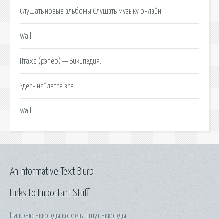
Слушать новые альбомы Слушать музыку онлайн.
Wall.
Птаха (рэпер) — Википедия.
Здесь найдется все.
Wall.
An Informative Text Blurb
Links to Important Stuff
На краю аккорды король и шут аккорды