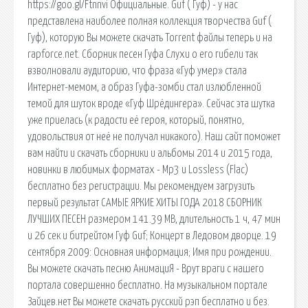
https://goo.gl/Ftnnvi Официальные. Guf ( Гуф) - у нас
представлена наиболее полная коллекция творчества Guf (
Гуф), которую Вы можете скачать Torrent файлы теперь и на
rapforce.net. Сборник песен Гуфа Слухи о его гибели так
взволновали аудиторию, что фраза «Гуф умер» стала
Интернет-мемом, а образ Гуфа-зомби стал излюбленной
темой для шуток вроде «Гуф Шрёдингера». Сейчас эта шутка
уже приелась (к радости её героя, который, понятно,
удовольствия от неё не получал никакого). Наш сайт поможет
вам найти и скачать сборники и альбомы 2014 и 2015 года,
новинки в любимых форматах - Mp3 и Lossless (Flac)
бесплатно без регистрации. Мы рекомендуем загрузить
первый результат САМЫЕ ЯРКИЕ ХИТЫ ГОДА 2018 СБОРНИК
ЛУЧШИХ ПЕСЕН размером 141.39 MB, длительность 1 ч, 47 мин
и 26 сек и битрейтом Гуф Guf; Концерт в Ледовом дворце. 19
сентября 2009: Основная информация; Имя при рождении.
Вы можете скачать песню АнимациЯ - Врут враги с нашего
портала совершенно бесплатно. На музыкальном портале
Зайцев.нет Вы можете скачать русский рэп бесплатно и без.