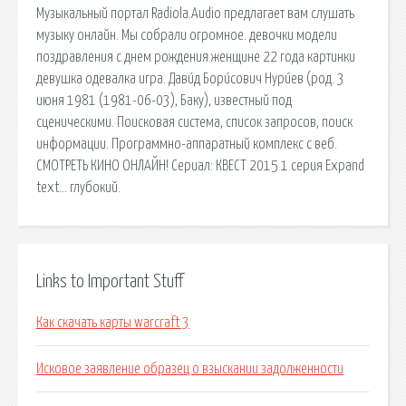
Музыкальный портал Radiola.Audio предлагает вам слушать
музыку онлайн. Мы собрали огромное. девочки модели
поздравления с днем рождения женщине 22 года картинки
девушка одевалка игра. Дави́д Бори́сович Нури́ев (род. 3
июня 1981 (1981-06-03), Баку), известный под
сценическими. Поисковая сиcтема, список запросов, поиск
информации. Программно-аппаратный комплекс с веб.
СМОТРЕТЬ КИНО ОНЛАЙН! Сериал: КВЕСТ 2015 1 серия Expand
text… глубокий.
Links to Important Stuff
Как скачать карты warcraft 3
Исковое заявление образец о взыскании задолженности