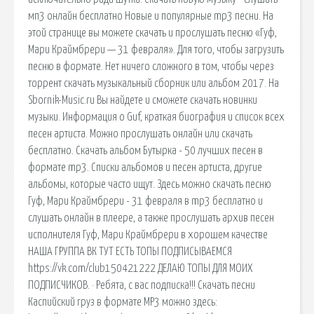
мп3 онлайн бесплатно Новые и популярные mp3 песни. На
этой странице вы можете скачать и прослушать песню «Гуф,
Мари Краймбрери — 31 февраля». Для того, чтобы загрузить
песню в формате. Нет ничего сложного в том, чтобы через
торрент скачать музыкальный сборник или альбом 2017. На
Sbornik-Music.ru Вы найдете и сможете скачать новинки
музыки. Информация о Guf, краткая биография и список всех
песен артиста. Можно прослушать онлайн или скачать
бесплатно. Скачать альбом Бутырка - 50 лучших песен в
формате mp3. Списки альбомов и песен артиста, другие
альбомы, которые часто ищут. Здесь можно скачать песню
Гуф, Мари Краймбрери - 31 февраля в mp3 бесплатно и
слушать онлайн в плеере, а также прослушать архив песен
исполнителя Гуф, Мари Краймбрери в хорошем качестве
НАША ГРУППА ВК ТУТ ЕСТЬ ТОПЫ ПОДПИСЫВАЕМСЯ
https://vk.com/club150421222 ДЕЛАЮ ТОПЫ ДЛЯ МОИХ
ПОДПИСЧИКОВ. · Ребята, с вас подписка!!! Скачать песни
Каспийский груз в формате МР3 можно здесь: