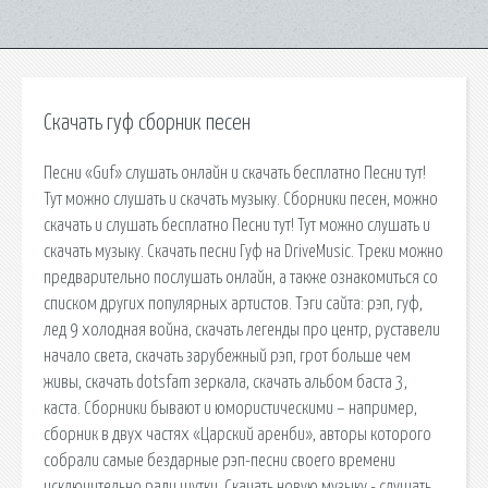
Скачать гуф сборник песен
Песни «Guf» слушать онлайн и скачать бесплатно Песни тут!
Тут можно слушать и скачать музыку. Сборники песен, можно
скачать и слушать бесплатно Песни тут! Тут можно слушать и
скачать музыку. Скачать песни Гуф на DriveMusic. Треки можно
предварительно послушать онлайн, а также ознакомиться со
списком других популярных артистов. Тэги сайта: рэп, гуф,
лед 9 холодная война, скачать легенды про центр, руставели
начало света, скачать зарубежный рэп, грот больше чем
живы, скачать dotsfam зеркала, скачать альбом баста 3,
каста. Сборники бывают и юмористическими – например,
сборник в двух частях «Царский аренби», авторы которого
собрали самые бездарные рэп-песни своего времени
исключительно ради шутки. Скачать новую музыку - слушать