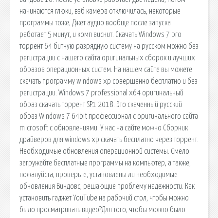
начинаются глюки, вэб камера отключилась, некоторые
программы тоже, Джет аудио вообще после запуска
работает 5 минут, и комп виснит. Скачать Windows 7 pro
торрент 64 битную разрядную систему на русском можно без
регистрации с нашего сайта оригинальных сборок и лучших
образов операционных систем. На нашем сайте вы можете
скачать программу windows xp совершенно бесплатно и без
регистрации. Windows 7 professional x64 оригинальный
образ скачать торрент SP1 2018. Это скаченный русский
образ Windows 7 64bit профессионал с оригинального сайта
microsoft с обновлениями. У нас на сайте можно Сборник
драйверов для windows xp скачать бесплатно через торрент.
Необходимые обновления операционной системы. Смело
загружайте бесплатные программы на компьютер, а также,
пожалуйста, проверьте, установлены ли необходимые
обновления Виндовс, решающие проблему надежности. Как
установить гаджет YouTube на рабочий стол, чтобы можно
было просматривать видео?Для того, чтобы можно было