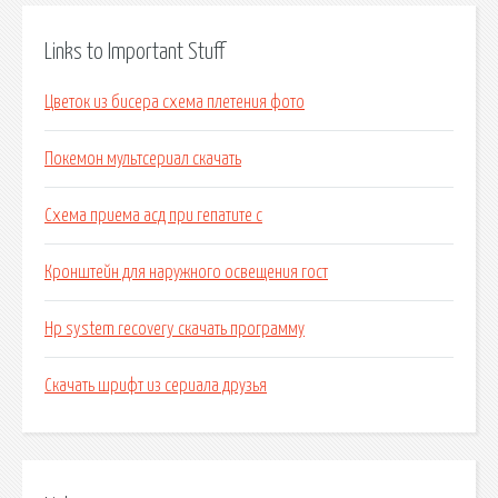
Links to Important Stuff
Цветок из бисера схема плетения фото
Покемон мультсериал скачать
Схема приема асд при гепатите с
Кронштейн для наружного освещения гост
Hp system recovery скачать программу
Скачать шрифт из сериала друзья