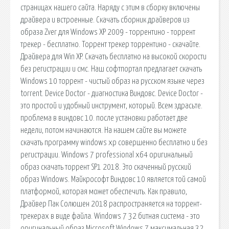
страницах нашего сайта. Наряду с этим в сборку включены
драйвера и встроенные. Скачать сборник драйверов из
образа Zver для Windows XP 2009 - торрентино - торрент
трекер - бесплатно. Торрент трекер торрентино - скачайте.
Драйвера для Win XP. Скачать бесплатно на высокой скорости
без регистрации и смс. Наш софтпортал предлагает скачать
Windows 10 торрент - чистый образ на русском языке через
torrent. Device Doctor - диагностика Виндовс. Device Doctor -
это простой и удобный инструмент, который. Всем здрасьте.
проблема в виндовс 10. после установки работает две
недели, потом начинаются. На нашем сайте вы можете
скачать программу windows xp совершенно бесплатно и без
регистрации. Windows 7 professional x64 оригинальный
образ скачать торрент SP1 2018. Это скаченный русский
образ Windows. Майкрософт Виндовс 10 является той самой
платформой, которая может обеспечить. Как правило,
Драйвер Пак Солюшен 2018 распространяется на торрент-
трекерах в виде файла. Windows 7 32 битная система - это
оригинальный образ Microsoft Windows 7 максимальная 32