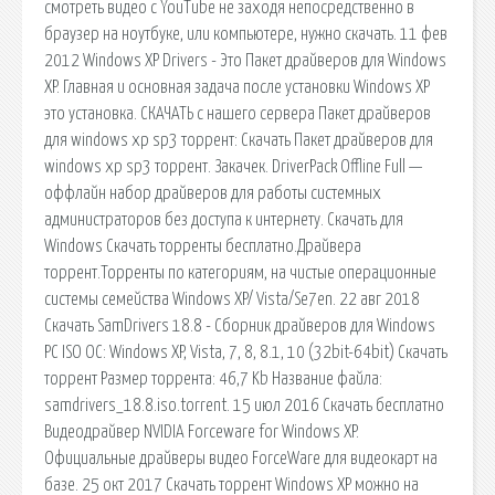
смотреть видео с YouTube не заходя непосредственно в
браузер на ноутбуке, или компьютере, нужно скачать. 11 фев
2012 Windows XP Drivers - Это Пакет драйверов для Windows
XP. Главная и основная задача после установки Windows XP
это установка. СКАЧАТЬ с нашего сервера Пакет драйверов
для windows xp sp3 торрент: Скачать Пакет драйверов для
windows xp sp3 торрент. Закачек. DriverPack Offline Full —
оффлайн набор драйверов для работы системных
администраторов без доступа к интернету. Скачать для
Windows Скачать торренты бесплатно.Драйвера
торрент.Торренты по категориям, на чистые операционные
системы семейства Windows XP/ Vista/Se7en. 22 авг 2018
Скачать SamDrivers 18.8 - Сборник драйверов для Windows
РС ISO ОС: Windows XP, Vista, 7, 8, 8.1, 10 (32bit-64bit) Скачать
торрент Размер торрента: 46,7 Kb Название файла:
samdrivers_18.8.iso.torrent. 15 июл 2016 Скачать бесплатно
Видеодрайвер NVIDIA Forceware for Windows XP.
Официальные драйверы видео ForceWare для видеокарт на
базе. 25 окт 2017 Скачать торрент Windows XP можно на