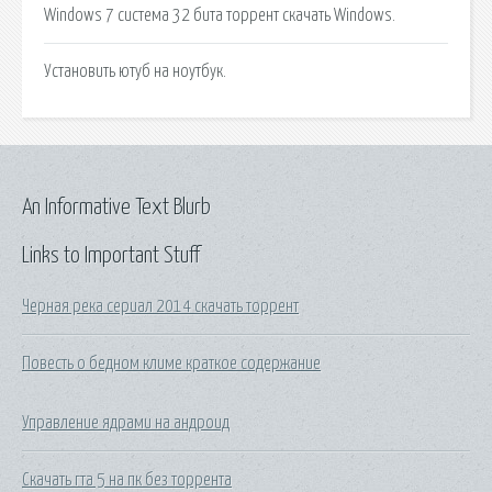
Windows 7 система 32 бита торрент скачать Windows.
Установить ютуб на ноутбук.
An Informative Text Blurb
Links to Important Stuff
Черная река сериал 2014 скачать торрент
Повесть о бедном климе краткое содержание
Управление ядрами на андроид
Скачать гта 5 на пк без торрента