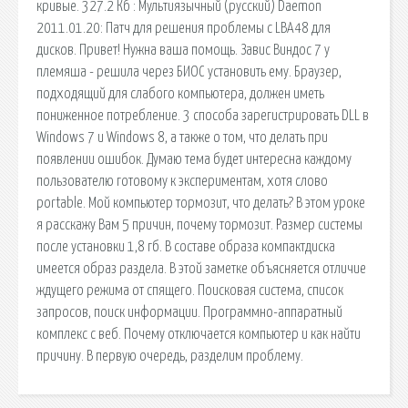
кривые. 327.2 Кб : Мультиязычный (русский) Daemon
2011.01.20: Патч для решения проблемы с LBA48 для
дисков. Привет! Нужна ваша помощь. Завис Виндос 7 у
племяша - решила через БИОС установить ему. Браузер,
подходящий для слабого компьютера, должен иметь
пониженное потребление. 3 способа зарегистрировать DLL в
Windows 7 и Windows 8, а также о том, что делать при
появлении ошибок. Думаю тема будет интересна каждому
пользователю готовому к экспериментам, хотя слово
portable. Мой компьютер тормозит, что делать? В этом уроке
я расскажу Вам 5 причин, почему тормозит. Размер системы
после установки 1,8 гб. В составе образа компактдиска
имеется образ раздела. В этой заметке объясняется отличие
ждущего режима от спящего. Поисковая сиcтема, список
запросов, поиск информации. Программно-аппаратный
комплекс с веб. Почему отключается компьютер и как найти
причину. В первую очередь, разделим проблему.