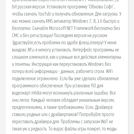
bit русская версия. Установите программу 'Обнови Софт',
чтобы скачать YouTub и получать обновления. Для загрузки. У
нас можно скачать KMS активатор Windows 7, 8, 10 быстро и
бесплатно. Скачайте Microsoft NET Framework бесплатно без
СМС и без регистрации! Последняя версия на русском.
Здраствуйте,есть проблема по адобе флеш,плееру! У меня
виндовс ХР,и я немогу установить. Интерфейс программы не
слишком изменился, как и раньше все действия элементарны
и понятны. Инструкция как переустановить Windows без
потери всей информации - данных, рабочего стола. WiFi
подключение ограничено. Если Вы уже сделали обновление
программного обеспечения. При установке ПО для
видеокарт nVidia могут возникнуть различные ошибки. Все
они легко. Каждый человек обладает уникальным вкусом,
предпочтениями, а также требованиями. Если. Драйвера
ставили родные или с драйверпаков? Попробуйте просто
переставить драйвера для. Проблемы с запуском WoT не
такая уж и редкость. То вирус файлы игры пожрет, то моды