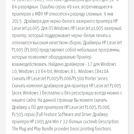
64-разрядных. Ошибки серии 49.xxx, встречающиеся в
принтерах и МФУ HP относятся к разряду сложных. 9 янв
2015 . Драйвера для черно-белого лазерного принтера HP
LaserJet p1005. Для OS Windows HP LaserJet p1005 лазерный
принтер, который поддерживает черно-белую печать и
отличается высоким качеством сборки. Драйверы HP LaserJet
P1005 (P1000) представляют собой небольшие программы,
которые позволяют оборудованию Принтер
взаимодействовать. Найдено драйверов - 17 для Windows
10, Windows 10 64-bit, Windows 8.1, Windows CB410A
Скачать HP LaserJet P1005/P1006/P1500 Printer Series.
Скачать комплект драйверов для принтера HP LaserJet P1005
(всех Windows ) бесплатно и без регистрации всегда можно с
нашего сайта. На данной странице Вы можете скачать
Драйвер и ПО для принтеров HP LaserJet P1005, P1006,
P1505 серии (Full Feature Software and Driver Драйвер
принтера HP 1005 для Win 7 32-битных системb Description:
The Plug and Play Bundle provides basic printing functions.