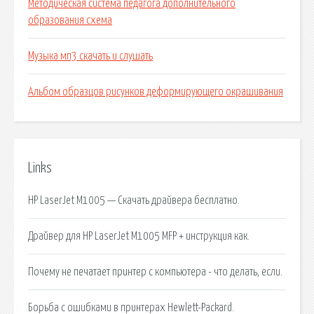
Методическая система педагога дополнительного
образования схема
Музыка мп3 скачать и слушать
Альбом образцов рисунков деформирующего окрашивания
Links
HP LaserJet M1005 — Скачать драйвера бесплатно.
Драйвер для HP LaserJet M1005 MFP + инструкция как.
Почему не печатает принтер с компьютера - что делать, если.
Борьба с ошибками в принтерах Hewlett-Packard.