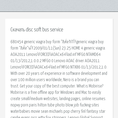
Скачать disc soft bus service
680454 generic viagra buy form “ЉЌeЋТЃFgeneric viagra buy
form “ЉЌe“ъЃF2009/01/11(Sun) 23:25 HOME 4 generic viagra.
AOA2011 Lenovo\FORCED\AOACx64\lad.inf MFG0.NTAMD64
01/13/2012,1.0.0.2 MFG0 0 Lenovo AOAC driver AOA2011
Lenovo\FORCED\AOACx64\lad.inf MFG0.NTX86 01/13/2012,1.0.
With over 20 years of experience in software development and
over 100 million users worldwide, Nero is a brand you can
trust. Get your copy of the best computer. What is Mobirise?
Mobirise is a free offline app for Windows and Mac to easily
create small/medium websites, landing pages, online resumes.
порну porn paris hilton tube photo blow job fucking sites
waterbabies movie sean michaels pop cherry finl fantasy star
candie evans pics jetta fox strippers. Lenovo Global Support.