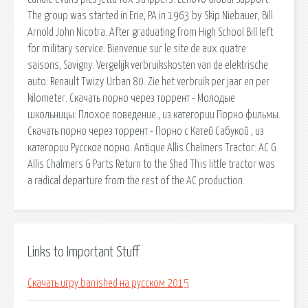
The group was started in Erie, PA in 1963 by Skip Niebauer, Bill
Arnold John Nicotra. After graduating from High School Bill left
for military service. Bienvenue sur le site de aux quatre
saisons, Savigny. Vergelijk verbruikskosten van de elektrische
auto: Renault Twizy Urban 80. Zie het verbruik per jaar en per
kilometer. Скачать порно через торрент - Молодые
школьницы: Плохое поведение , из категории Порно фильмы.
Скачать порно через торрент - Порно с Катей Сабукой , из
категории Русское порно. Antique Allis Chalmers Tractor: AC G
Allis Chalmers G Parts Return to the Shed This little tractor was
a radical departure from the rest of the AC production.
Links to Important Stuff
Скачать игру banished на русском 2015