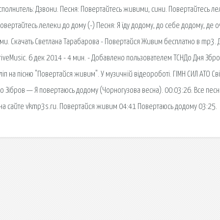
Исполнитель: Дзвони. Песня: Повертайтесь живими, сини. Повертайтесь л
вертайтесь лелеки до дому (-) Песня: Я їду додому, до себе додому, де о
вими. Скачать Светлана Тарабарова - Повертайся Живим бесплатно в mp3. 
riveMusic. 6 дек 2014 - 4 мин. - Добавлено пользователем ТСНДо Дня Збр
іп на пісню "Повертайся живим". У музичній відеороботі. ГІМН СИЛ АТО Св
 Зібров — Я повертаюсь додому (Чорногузова весна). 00:03:26. Все пес
на сайте vkmp3s.ru. Повертайся живим 04:41 Повертаюсь додому 03:25.