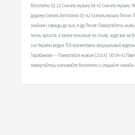
бесплатно 03:22 Скачать музыку 04:41 Скачать музыку. 
додому Скачать бесплатно 03:42 Скачать музыку Песня: По
знайомі і завжди до них, я їду Песня: Повертайтесь жи
песни артиста, а также похожие по стилю, ждут вас на D
сил України ведучі ТСН презентують зворушливий відеокл
Тарабанова — Повертайся живим (2014). 00:04:41 Павло
повертайтесь скачивайте бесплатно и слушайте онлайн 