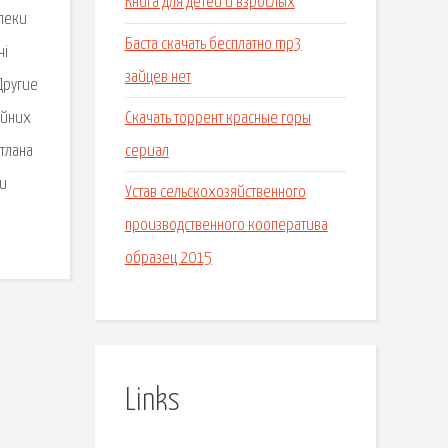
Книга для детей и взрослых
елеки
Баста скачать бесплатно mp3
чі
зайцев нет
Другие
Скачать торрент красные горы
ойних
сериал
ітлана
ни
Устав сельскохозяйственного
производственного кооператива
образец 2015
Links