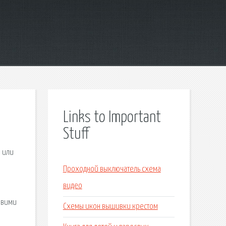
Links to Important
Stuff
а или
Проходной выключатель схема
видео
Живими
Схемы икон вышивки крестом