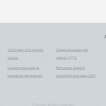
A
Sam brown stop рингтон
Скачать прошивку для
скачать
самсунг s3350
Скачать игры кухня на
Расписание водного
компьютер для девочек
транспорта ярославль 2015
© Untitled. All rights reserved.