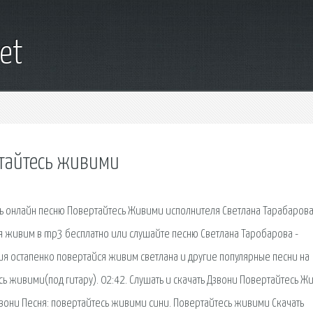
et
ртайтесь живими
ать онлайн песню Повертайтесь Живими исполнителя Светлана Тарабаров
ся живим в mp3 бесплатно или слушайте песню Светлана Таробарова -
ия остапенко повертайся живим светлана и другие популярные песни на
сь живими(под гитару). 02:42. Cлушать и скачать Дзвони Повертайтесь 
звони Песня: повертайтесь живими сини. Повертайтесь живими Скачать