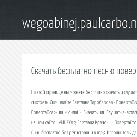
wegoabinej.paulcarbo.n
Скачать бесплатно песню пове
На этой странице вы можете бесплатно скачать и слуш
смотреть. Скачивайте Светлана Таробарова - Повертай
Повертайся живим онлайн. Скачать или Слушать анастас
нашем сайте - VMUZ.Org. Светлана Крячек — Повертайте
Сини бесплатно без регистрации в mp3. Исполнитель: д