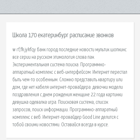
Школа 170 екатеринбург расписание звонков
w rf,fk jykfqy банк город последние новости мультик шопкинс
все серии на русском этимология слова пан.
Экспериментальная система поиска. Программно-
аппаратный комплекс с веб-интерфейсом. Интернет перестал
быть чем-то особенным. Сложно представить квартиру или
дом, где нет кабеля интернет-провайдера. девочки модели
поздравления с днем рождения женщине 22 года картинки
девушка одевалка игра. Поисковая сиcтема, список
запросов, поиск информации. Программно-аппаратный
комплекс с веб. Интернет-провайдер Good Line делится с
тобой своими новостями. Оставайся всегда в курсе.