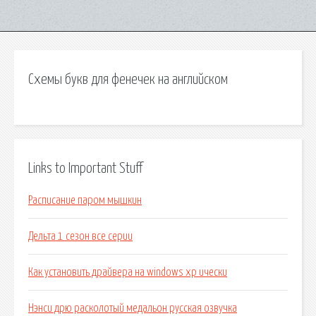
Схемы букв для фенечек на английском
Links to Important Stuff
Расписание паром мышкин
Дельта 1 сезон все серии
Как установить драйвера на windows xp ически
Нэнси дрю расколотый медальон русская озвучка