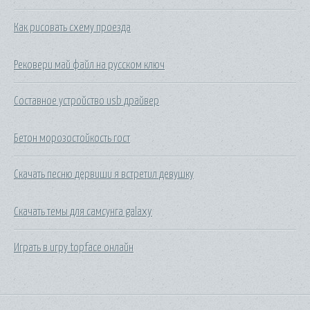
Как рисовать схему проезда
Рековери май файл на русском ключ
Составное устройство usb драйвер
Бетон морозостойкость гост
Скачать песню дервиши я встретил девушку
Скачать темы для самсунга galaxy
Играть в игру topface онлайн