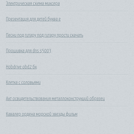
Электрическая схема миксера
Презентация для детей буква е
Песни под гитару под гитару прости скачать
Прошивка для dns s5003
Hobdrive obd2 бк
Клетка с соловьями
Акт освидетельствования металлоконструкций образец
Кавалер ордена морской звезды фильм