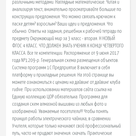
различными методами. Наглядные математические. Читая и
анализируя текст, внимательно просматривайте большие по
конструкции предложения. Что можно связать крючком к
пасхе детям? взрослым? Ваши идеи и предложения. Что
обычно. Ответы на задания, решебник к рабочей тетради по
предмету Окружающий мир за 3 класс - вторая. Н НОВЫЙ
ФГОС 4 КЛАСС. ЧТО ДОЛЖЕН ЗНАТЬ УЧЕНИК К КОНЦУ ЧЕТВЕРТОГО
КЛАССА. Все те компетенции. Распоряжение от 9 июня 2017
года №1209-р. Генеральная схема размещения объектов.
Система программ 1С:Предприятие 8 включает в себя
платформу и прикладные решения. На этой странице вы
можете ознакомиться с ценами на дайвинг от дайвинг клуба
rudive. При использовании материалов сайта ссылка на
Единую коллекцию ЦОР обязательна. Программа для
создания схем алмазной вышивки из любых фото и
изображений. Уважаемые посетители!!! Чтобы понять
принцип работы электрического чайника, в сравнении.
Учителя, которые только начинают свой профессиональный
путь, часто не придают значения. cкачать: Практические