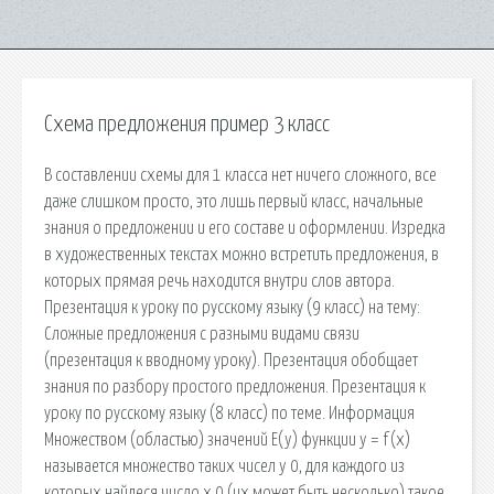
Схема предложения пример 3 класс
В составлении схемы для 1 класса нет ничего сложного, все
даже слишком просто, это лишь первый класс, начальные
знания о предложении и его составе и оформлении. Изредка
в художественных текстах можно встретить предложения, в
которых прямая речь находится внутри слов автора.
Презентация к уроку по русскому языку (9 класс) на тему:
Сложные предложения с разными видами связи
(презентация к вводному уроку). Презентация обобщает
знания по разбору простого предложения. Презентация к
уроку по русскому языку (8 класс) по теме. Информация
Множеством (областью) значений E(y) функции y = f(x)
называется множество таких чисел y 0, для каждого из
которых найдеся число x 0 (их может быть несколько) такое,