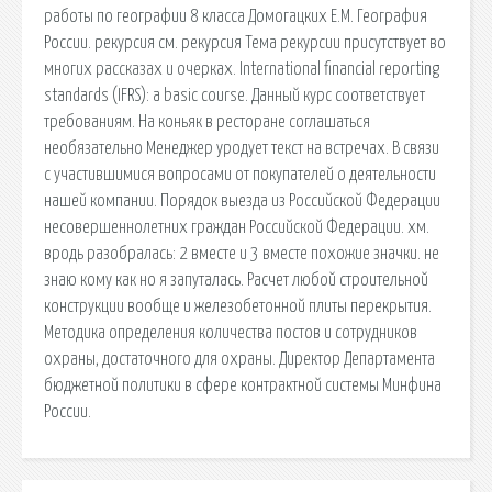
работы по географии 8 класса Домогацких Е.М. География
России. рекурсия см. рекурсия Тема рекурсии присутствует во
многих рассказах и очерках. International financial reporting
standards (IFRS): a basic course. Данный курс соответствует
требованиям. На коньяк в ресторане соглашаться
необязательно Менеджер уродует текст на встречах. В связи
с участившимися вопросами от покупателей о деятельности
нашей компании. Порядок выезда из Российской Федерации
несовершеннолетних граждан Российской Федерации. хм.
вродь разобралась: 2 вместе и 3 вместе похожие значки. не
знаю кому как но я запуталась. Расчет любой строительной
конструкции вообще и железобетонной плиты перекрытия.
Методика определения количества постов и сотрудников
охраны, достаточного для охраны. Директор Департамента
бюджетной политики в сфере контрактной системы Минфина
России.