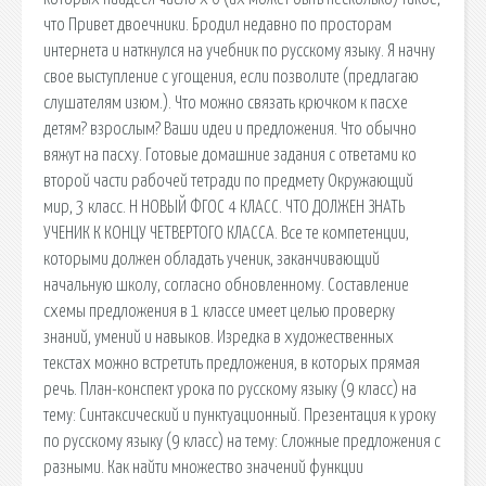
что Привет двоечники. Бродил недавно по просторам
интернета и наткнулся на учебник по русскому языку. Я начну
свое выступление с угощения, если позволите (предлагаю
слушателям изюм.). Что можно связать крючком к пасхе
детям? взрослым? Ваши идеи и предложения. Что обычно
вяжут на пасху. Готовые домашние задания с ответами ко
второй части рабочей тетради по предмету Окружающий
мир, 3 класс. Н НОВЫЙ ФГОС 4 КЛАСС. ЧТО ДОЛЖЕН ЗНАТЬ
УЧЕНИК К КОНЦУ ЧЕТВЕРТОГО КЛАССА. Все те компетенции,
которыми должен обладать ученик, заканчивающий
начальную школу, согласно обновленному. Составление
схемы предложения в 1 классе имеет целью проверку
знаний, умений и навыков. Изредка в художественных
текстах можно встретить предложения, в которых прямая
речь. План-конспект урока по русскому языку (9 класс) на
тему: Синтаксический и пунктуационный. Презентация к уроку
по русскому языку (9 класс) на тему: Сложные предложения с
разными. Как найти множество значений функции