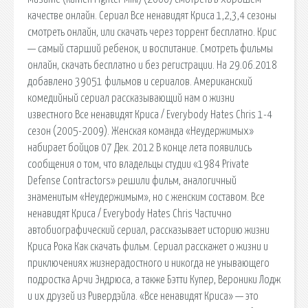
качестве онлайн. Сериал Все ненавидят Криса 1,2,3,4 сезоны
смотреть онлайн, или скачать через торрент бесплатно. Крис
— самый старший ребенок, и воспитание. Смотреть фильмы
онлайн, скачать бесплатно и без регистрации. На 29.06.2018
добавлено 39051 фильмов и сериалов. Американский
комедийный сериал рассказывающий нам о жизни
известного Все ненавидят Криса / Everybody Hates Chris 1-4
сезон (2005-2009). Женская команда «Неудержимых»
набирает бойцов 07 Дек. 2012 В конце лета появились
сообщения о том, что владельцы студии «1984 Private
Defense Contractors» решили фильм, аналогичный
знаменитым «Неудержимым», но с женским составом. Все
ненавидят Криса / Everybody Hates Chris Частично
автобиографический сериал, рассказывает историю жизни
Криса Рока Как скачать фильм. Сериал расскажет о жизни и
приключениях жизнерадостного и никогда не унывающего
подростка Арчи Эндрюса, а также Бэтти Купер, Вероники Лодж
и их друзей из Ривердэйла. «Все ненавидят Криса» — это