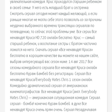
увлекательная комедия. Крис приходится старшим ребенком
в своей семье. У него есть младший брат и сестренка.
Смотреть сериал сегодня может каждый желающий, и если
раньше многие не могли себе этого позволить из-за причины
неудачно выбранного времени трансляции сериалов по
телевидению, то сейчас этой проблемы уже. Все серии Все
ненавидят Криса HD 720 онлайн беслатно: Крис — самый
старший ребенок, и воспитание сестры с братом частично
ложится на него. Скачать сериал «Все ненавидят Криса»
бесплатно в хорошем качестве вы можете на нашем сайте,
выбрав интересующий вас сезон ниже. 14 авг 2017 Все
сезоны комедийного сериала Все ненавидят Криса онлайн
бесплатно Кураж-Бамбей без регистрации. Сериал Все
ненавидят Криса/Everybody Hates Chris 1 сезон онлайн.
Комедийно-драматический сериал от американских
кинематографистов. Все ненавидят Криса (англ. Everybody
Hates Chris) — американская ситуационная комедия. Сериал.
сериал - бомба! конечно Кураж-Бомбей. в духе Все
ненавидят Криса очень прям очень. Сериал Незадачливая