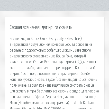
Сериал все ненавидят криса скачать
Все ненавидят Криса (англ. Everybody Hates Chris) —
американская ситуационная комедия.Сериал основан на
реальных подростковых событиях из жизни известного
американского стендап-комика Криса Рока, который
является также. Сериал Все ненавидят Криса 1,2,3,4 сезоны
смотреть онлайн, или скачать через торрент. Крис — самый
старший ребенок, и воспитание сестры. сериал - бомба!
конечно Кураж-Бомбей. в духе "Все ненавидят Криса" очень
прям очень. Сериал Все ненавидят Криса смотреть онлайн
или скачать в mp4 бесплатно все сезоны с андроид телефона
или планшета и айфона. Сериал Незадачливая воительница
Мики (Непобедимая разносчица рамэна) — Muteki Kanban
Musume (Ramen Fighter Miki) (2006) смотреть в хорошем