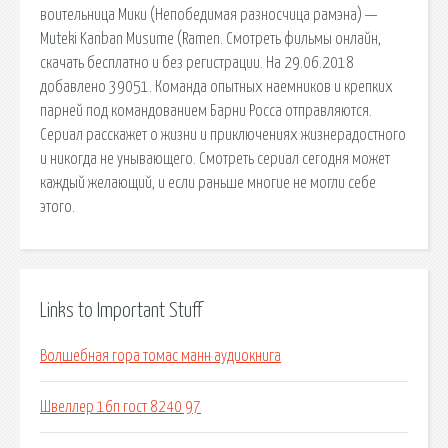
воительница Мики (Непобедимая разносчица рамэна) —
Muteki Kanban Musume (Ramen. Смотреть фильмы онлайн,
скачать бесплатно и без регистрации. На 29.06.2018
добавлено 39051. Команда опытных наемников и крепких
парней под командованием Барни Росса отправляются.
Сериал расскажет о жизни и приключениях жизнерадостного
и никогда не унывающего. Смотреть сериал сегодня может
каждый желающий, и если раньше многие не могли себе
этого.
Links to Important Stuff
Волшебная гора томас манн аудиокнига
Швеллер 16п гост 8240 97