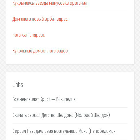
Кукрыниксы звезда минусовка оригинал
Дом книги новый арбат адрес
Читы сан андреас
Кукольный домик книга видео
Links
Все ненавидят Криса — Википедия.
Скачать сериал Детство Шелдона (Молодой Шелдон)
Сериал Незадачливая воительница Мики (Непобедимая.